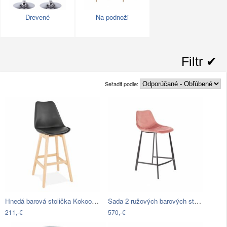
Drevené
Na podnoži
Filtr ✔︎
Seřadit podle:
Hnedá barová stolička Kokoon Janie,…
Sada 2 ružových barových stoličiek so…
211,-€
570,-€