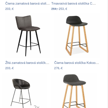
Čierna zamatová barová stolička DAN…
Tmavosivá barová stolička Canett…
203,-€
264,-
253,-€
Žltá zamatová barová stolička DAN-FORM…
Čierna barová stolička Kokoon Astoria
203,-€
276,-€