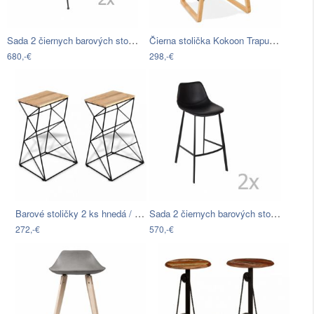
Sada 2 čiernych barových stoličiek…
Čierna stolička Kokoon Trapu Mini,…
680,-€
298,-€
Barové stoličky 2 ks hnedá / čierna…
Sada 2 čiernych barových stoličiek…
272,-€
570,-€