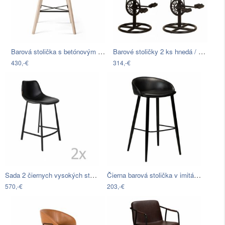
Barová stolička s betónovým sedadlom…
Barové stoličky 2 ks hnedá / čierna…
430,-€
314,-€
Sada 2 čiernych vysokých stoličiek…
Čierna barová stolička v imitácii kože…
570,-€
203,-€