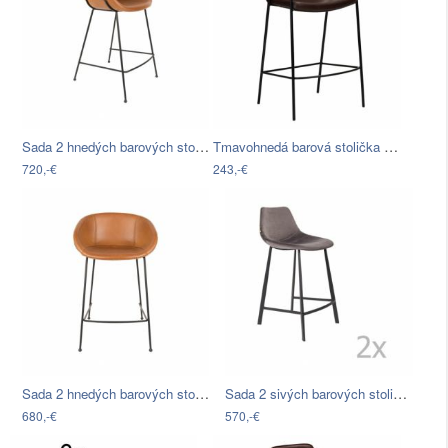
Sada 2 hnedých barových stoličiek…
Tmavohnedá barová stolička z imitácii…
720,-€
243,-€
Sada 2 hnedých barových stoličiek…
Sada 2 sivých barových stoličiek so…
680,-€
570,-€