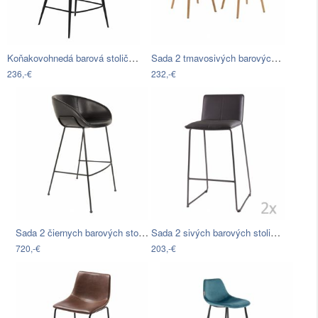
Koňakovohnedá barová stolička z eko…
Sada 2 tmavosivých barových stoličiek…
236,-€
232,-€
Sada 2 čiernych barových stoličiek…
Sada 2 sivých barových stoličiek…
720,-€
203,-€