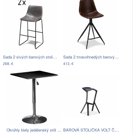
Sada 2 sivých barových stoličiek…
Sada 2 tmavohnedých barových stoličiek…
268,-€
413,-€
Okrúhly biely jedálenský stôl Marckeric…
BAROVÁ STOLIČKA VOLT ČIERNA