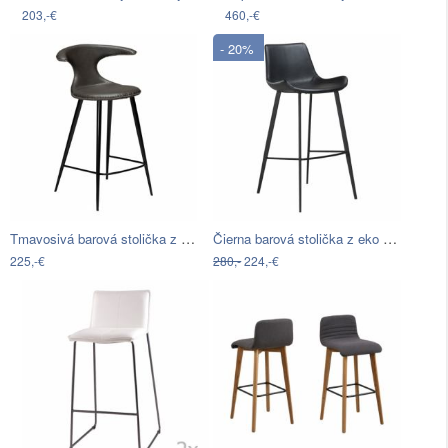
203,-€
460,-€
- 20%
Tmavosivá barová stolička z eko kože…
Čierna barová stolička z eko kože…
225,-€
280,-
224,-€