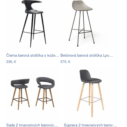
Čierna barová stolička s koženkovým…
Betónová barová stolička Lyon Béton…
236,-€
370,-€
Sada 2 tmavosivých barových stoličiek…
Súprava 2 tmavosivých barových…