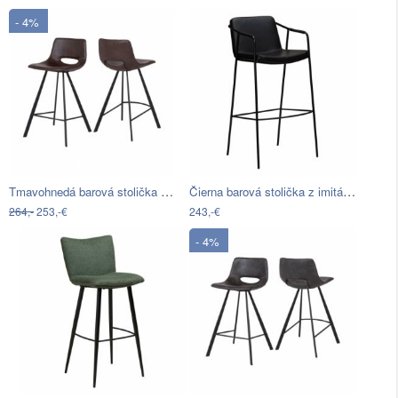
- 4%
Tmavohnedá barová stolička Canett…
Čierna barová stolička z imitácie kože…
264,-
253,-€
243,-€
- 4%