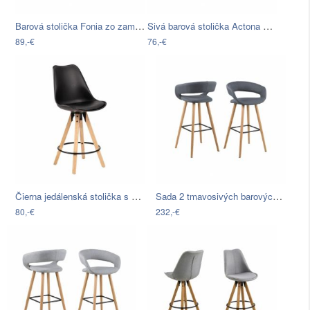
Barová stolička Fonia zo zamatu -…
Sivá barová stolička Actona Hector Wood
89,-€
76,-€
Čierna jedálenská stolička s podnožím z…
Sada 2 tmavosivých barových stoličiek…
80,-€
232,-€