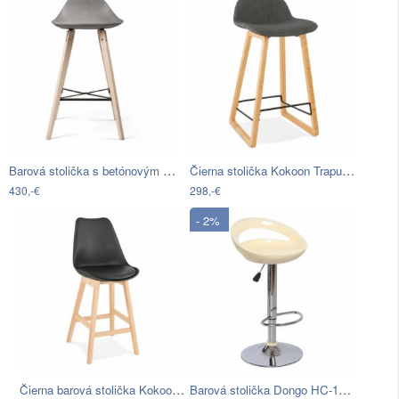
Barová stolička s betónovým sedadlom…
Čierna stolička Kokoon Trapu Mini,…
430,-€
298,-€
- 2%
Čierna barová stolička Kokoon April
Barová stolička Dongo HC-104 New -…