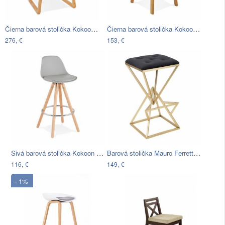
Čierna barová stolička Kokoon Astoria
Čierna barová stolička Kokoon Elody,…
276,-€
153,-€
Sivá barová stolička Kokoon Anau, výška…
Barová stolička Mauro Ferretti Pyramid,…
116,-€
149,-€
- 1%