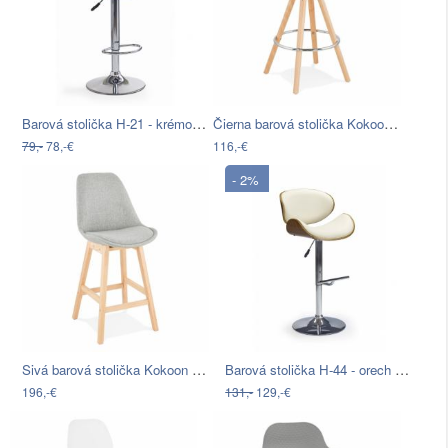
Barová stolička H-21 - krémová / chróm
Čierna barová stolička Kokoon Anau,…
79,-
78,-€
116,-€
- 2%
Sivá barová stolička Kokoon QOOP Mini,…
Barová stolička H-44 - orech / krémová …
196,-€
131,-
129,-€