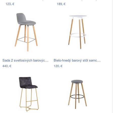
123,-€
189,-€
Sada 2 svetlosivých barových stoličiek…
Bielo-hnedý barový stôl sømcasa Thea,…
440,-€
120,-€