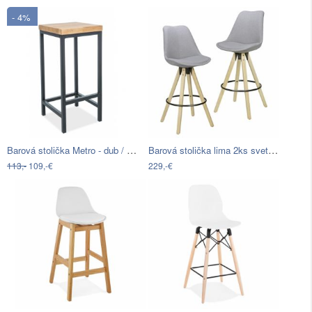
- 4%
Barová stolička Metro - dub / čierna
Barová stolička lima 2ks svetlosivá
113,-
109,-€
229,-€