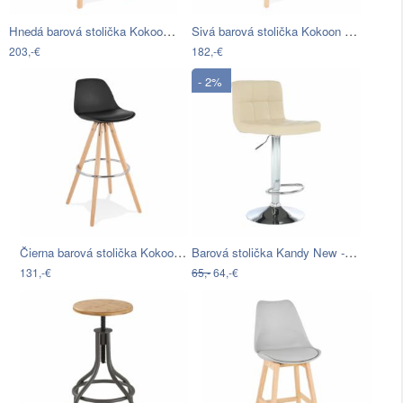
Hnedá barová stolička Kokoon Janie Mini…
Sivá barová stolička Kokoon April,…
203,-€
182,-€
- 2%
Čierna barová stolička Kokoon Anau,…
Barová stolička Kandy New - béžová /…
131,-€
65,-
64,-€