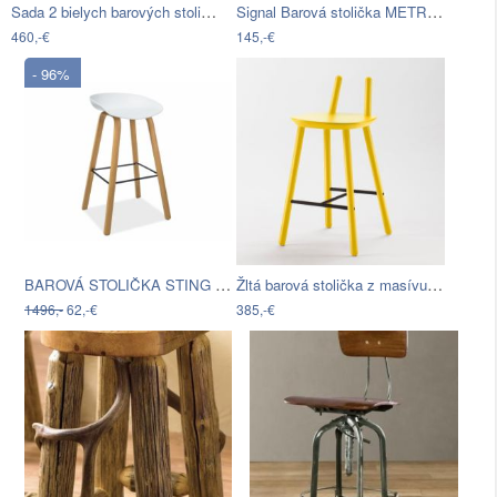
Sada 2 bielych barových stoličiek…
Signal Barová stolička METRO H-1…
460,-€
145,-€
- 96%
BAROVÁ STOLIČKA STING FARBA DUB / BIELA
Žltá barová stolička z masívu EMKO Naïve
1496,-
62,-€
385,-€