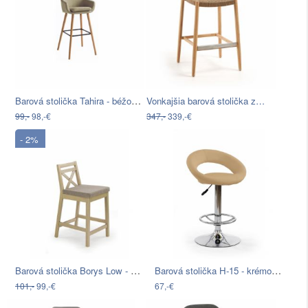
Barová stolička Tahira - béžová / buk
Vonkajšia barová stolička z…
99,-
98,-€
347,-
339,-€
- 2%
Barová stolička Borys Low - dub sonoma …
Barová stolička H-15 - krémová / chróm
101,-
99,-€
67,-€