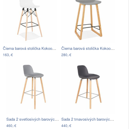
Čierna barová stolička Kokoon Marcel,…
Čierna barová stolička Kokoon Miky,…
163,-€
280,-€
Sada 2 svetlosivých barových stoličiek…
Sada 2 tmavosivých barových stoličiek…
460,-€
440,-€