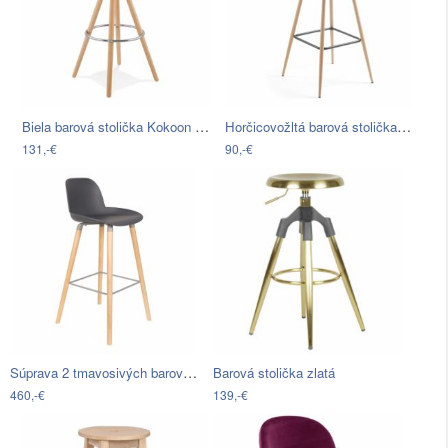
Biela barová stolička Kokoon Anau,…
Horčicovožltá barová stolička La Forma…
131,-€
90,-€
Súprava 2 tmavosivých barových…
Barová stolička zlatá
460,-€
139,-€