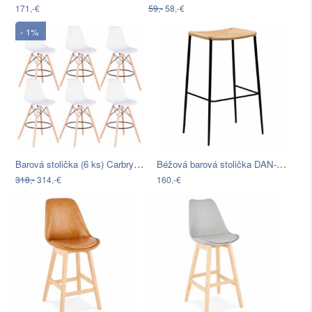
171,-€
59,-
58,-€
- 1%
Barová stolička (6 ks) Carbry 2 New -…
Béžová barová stolička DAN-FORM Denmark…
318,-
314,-€
160,-€