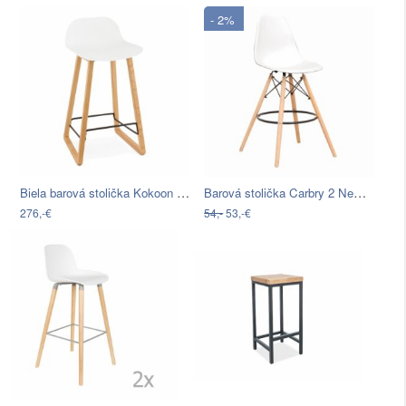
- 2%
Biela barová stolička Kokoon Astoria
Barová stolička Carbry 2 New - biela /…
276,-€
54,-
53,-€