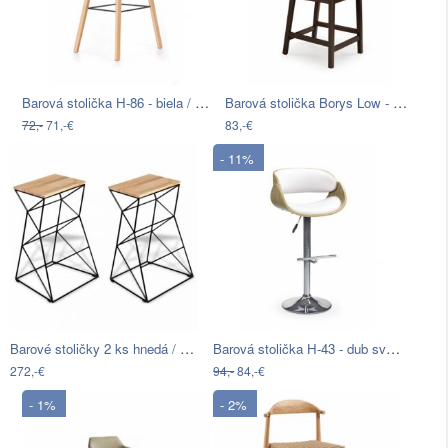
Barová stolička H-86 - biela / sivá
Barová stolička Borys Low - orech tmavý…
72,-
71,-€
83,-€
- 11%
Barové stoličky 2 ks hnedá / čierna…
Barová stolička H-43 - dub svetlý /…
272,-€
94,-
84,-€
- 1%
- 2%