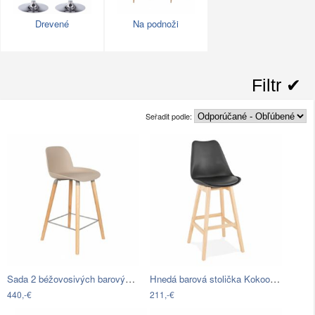
Drevené
Na podnoži
Filtr ✔︎
Seřadit podle:
Sada 2 béžovosivých barových stoličiek…
Hnedá barová stolička Kokoon Janie,…
440,-€
211,-€