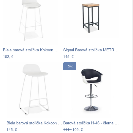
Biela barová stolička Kokoon Escal
Signal Barová stolička METRO H-1…
102,-€
145,-€
- 2%
Biela barová stolička Kokoon Slade,…
Barová stolička H-46 - čierna / biela /…
145,-€
111,-
109,-€