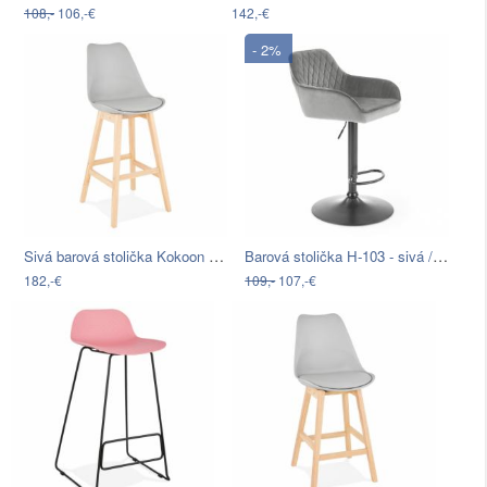
108,-
106,-€
142,-€
- 2%
Sivá barová stolička Kokoon April,…
Barová stolička H-103 - sivá / čierna
182,-€
109,-
107,-€