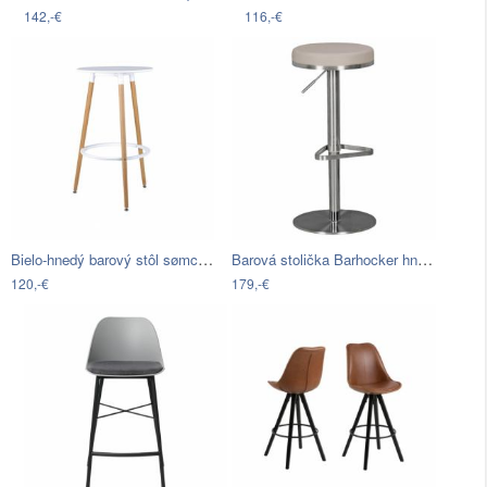
142,-€
116,-€
Bielo-hnedý barový stôl sømcasa Thea,…
Barová stolička Barhocker hnedosivá
120,-€
179,-€