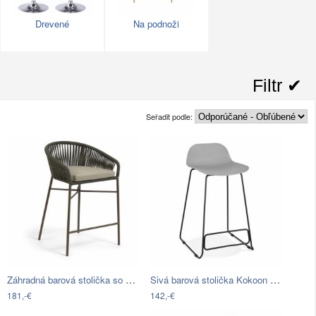
Drevené
Na podnoži
Filtr ✔︎
Seřadit podle:
Záhradná barová stolička so zeleným…
Sivá barová stolička Kokoon Slade,…
181,-€
142,-€