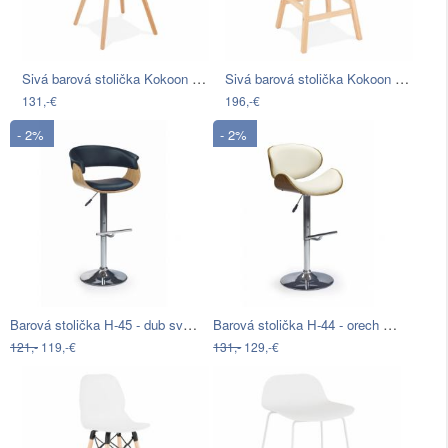
Sivá barová stolička Kokoon Anau, výška…
Sivá barová stolička Kokoon QOOP Mini,…
131,-€
196,-€
- 2%
- 2%
Barová stolička H-45 - dub svetlý /…
Barová stolička H-44 - orech / krémová …
121,-
119,-€
131,-
129,-€