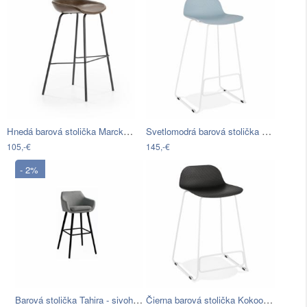
Hnedá barová stolička Marckeric Eddie
Svetlomodrá barová stolička Kokoon…
105,-€
145,-€
- 2%
Barová stolička Tahira - sivohnedá /…
Čierna barová stolička Kokoon Slade…