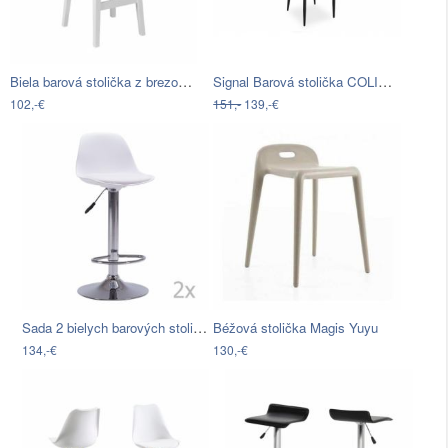
Biela barová stolička z brezového dreva…
Signal Barová stolička COLIN B H-1…
102,-€
151,-
139,-€
Sada 2 bielych barových stoličiek House…
Béžová stolička Magis Yuyu
134,-€
130,-€