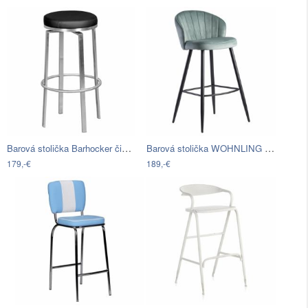
Barová stolička Barhocker čierna otočná
Barová stolička WOHNLING svetlozelená
179,-€
189,-€