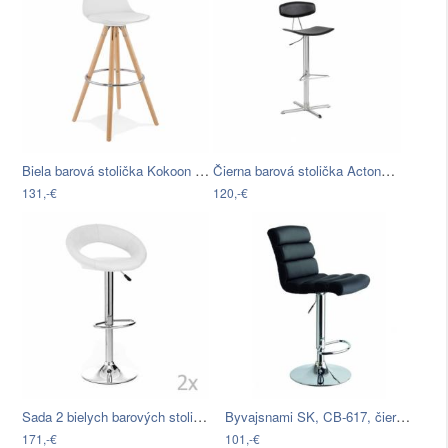
Biela barová stolička Kokoon Anau,…
Čierna barová stolička Actona Blaise
131,-€
120,-€
Sada 2 bielych barových stoličiek…
Byvajsnami SK, CB-617, čierna/chróm
171,-€
101,-€