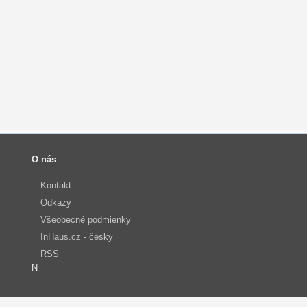
O nás
Kontakt
Odkazy
Všeobecné podmienky
InHaus.cz - česky
RSS
N