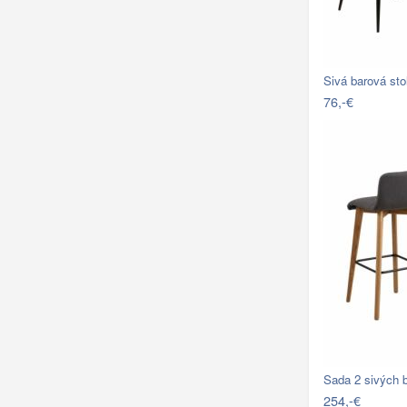
Sivá barová st
76,-€
Sada 2 sivých 
254,-€