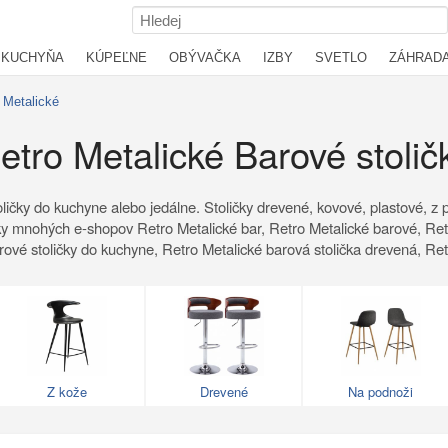
KUCHYŇA
KÚPEĽNE
OBÝVAČKA
IZBY
SVETLO
ZÁHRAD
Metalické
etro Metalické Barové stolič
ličky do kuchyne alebo jedálne. Stoličky drevené, kovové, plastové, z p
ky mnohých e-shopov Retro Metalické bar, Retro Metalické barové, Retro
arové stoličky do kuchyne, Retro Metalické barová stolička drevená, Re
Z kože
Drevené
Na podnoži