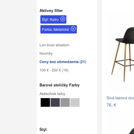
Aktívny filter
Štýl: Retro
Farba: Metalické
Len tovar skladom
Novinky
Ceny bez obmedzenia (21)
100 € - 200 € (16)
Barové stoličky Farby
Akékoľvek farby
Sivá barová st
76,-€
Štýl