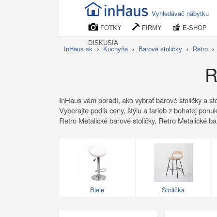
Vyhledávač nábytku
FOTKY
FIRMY
E-SHOP
DISKUSIA
InHaus.sk
›
Kuchyňa
›
Barové stoličky
›
Retro
›
R
InHaus vám poradí, ako vybrať barové stoličky a sto
Vyberajte podľa ceny, štýlu a farieb z bohatej ponu
Retro Metalické barové stoličky, Retro Metalické b
Biele
Stolička