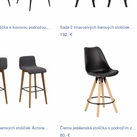
olička s kovovou podnožou…
Sada 2 tmavosivých barových stoličiek…
192,-€
barových stoličiek Actona…
Čierna jedálenská stolička s podnožím z…
80,-€