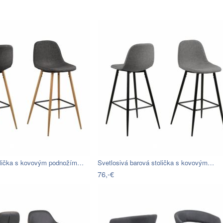
olička s kovovým podnožím…
Svetlosivá barová stolička s kovovým…
76,-€