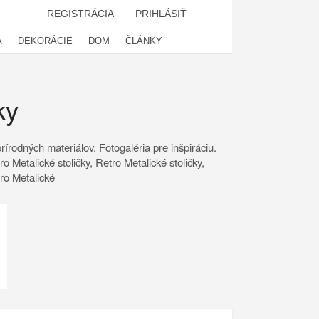
REGISTRÁCIA
PRIHLÁSIŤ
A
DEKORÁCIE
DOM
ČLÁNKY
ky
rírodných materiálov. Fotogaléria pre inšpiráciu.
 Metalické stoličky, Retro Metalické stoličky,
tro Metalické