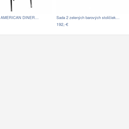
čka AMERICAN DINER…
Sada 2 zelených barových stoličiek…
192,-€