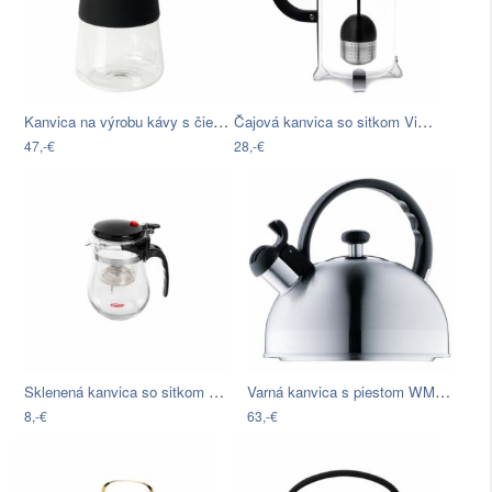
Kanvica na výrobu kávy s čiernymi…
Čajová kanvica so sitkom Vialli Design,…
47,-€
28,-€
Sklenená kanvica so sitkom Bambum Vogue…
Varná kanvica s piestom WMF, 1,5 l
8,-€
63,-€