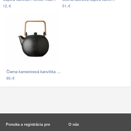
12,-€
51,-€
Čierna kameninová kanvička na čaj Bitz…
60,-€
Ponuka a registrácia pre
O nás