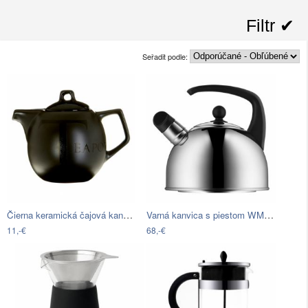
Filtr ✔︎
Seřadit podle:
Čierna keramická čajová kanvica Premier…
Varná kanvica s piestom WMF, 2 l
11,-€
68,-€