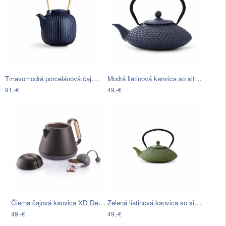
Tmavomodrá porcelánová čajová kanvica…
Modrá liatinová kanvica so sitkom na…
91,-€
49,-€
Čierna čajová kanvica XD Design Teako,…
Zelená liatinová kanvica so sitkom na…
49,-€
49,-€