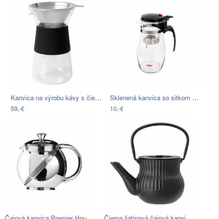
Kanvica na výrobu kávy s čiernymi…
Sklenená kanvica so sitkom Bambum Vogue…
59,-€
10,-€
Čajová kanvica Premier Housewares…
Čierna liatinová čajová kanvica…