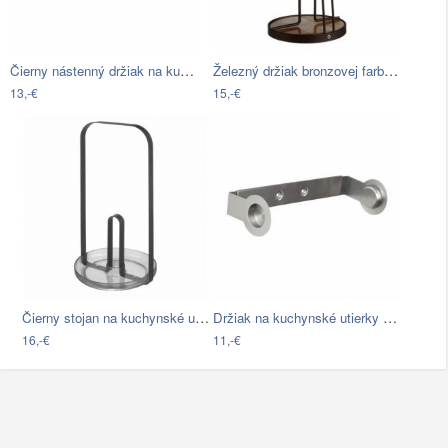
Čierny nástenný držiak na kuchynské…
Železný držiak bronzovej farby na…
13,-€
15,-€
Čierny stojan na kuchynské utierky…
Držiak na kuchynské utierky Wenko Cerri
16,-€
11,-€