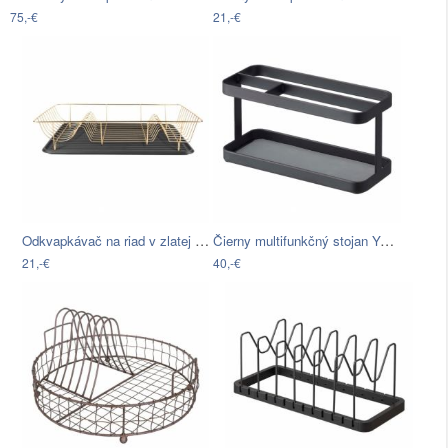
75,-€
21,-€
Odkvapkávač na riad v zlatej farbe PT…
Čierny multifunkčný stojan YAMAZAKI…
21,-€
40,-€