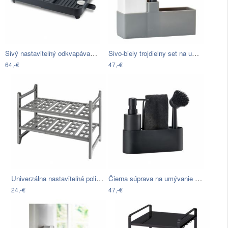
Sivý nastaviteľný odkvapávač Joseph…
Sivo-biely trojdielny set na umývanie…
64,-€
47,-€
Univerzálna nastaviteľná polica Wenko…
Čierna súprava na umývanie riadu Zone…
24,-€
47,-€