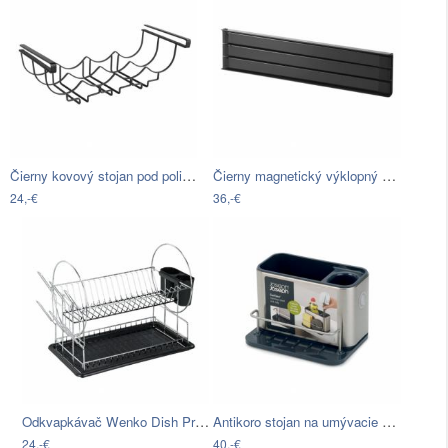
Čierny kovový stojan pod poličku na…
Čierny magnetický výklopný držiak na…
24,-€
36,-€
Odkvapkávač Wenko Dish Premium
Antikoro stojan na umývacie prostriedky…
24,-€
40,-€