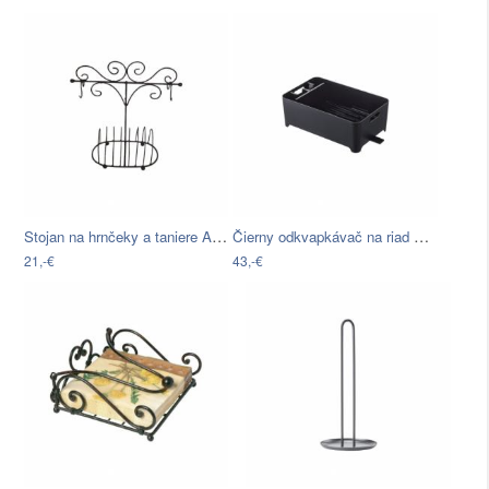
Stojan na hrnčeky a taniere Antic Line…
Čierny odkvapkávač na riad YAMAZAKI…
21,-€
43,-€