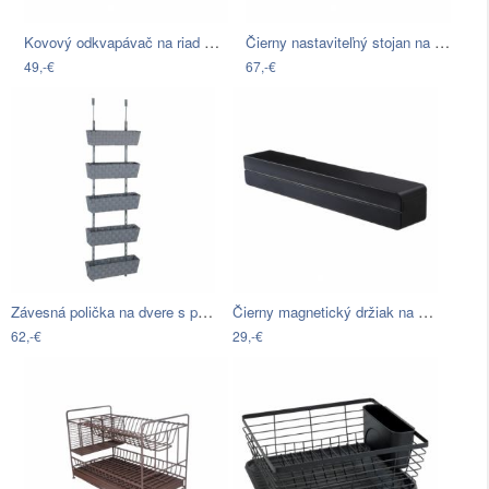
Kovový odkvapávač na riad Antic Line
Čierny nastaviteľný stojan na pokrievky…
49,-€
67,-€
Závesná polička na dvere s piatimi…
Čierny magnetický držiak na kuchynské…
62,-€
29,-€