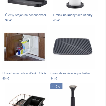
Čierny stojan na dochucovacie…
Držiak na kuchynské utierky WMF, výška…
37,-€
45,-€
Sivá odkvapávacia podložka Joseph…
Univerzálna polica Wenko Slide
40,-€
34,-€
- 16%