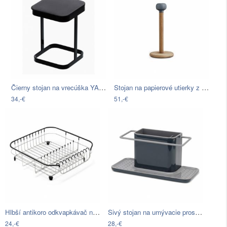
Čierny stojan na vrecúška YAMAZAKI Tower
Stojan na papierové utierky z dubového…
34,-€
51,-€
Hlbší antikoro odkvapkávač na riad s…
Sivý stojan na umývacie prostriedky…
24,-€
28,-€