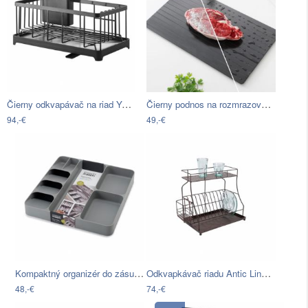
Čierny odkvapávač na riad YAMAZAKI…
Čierny podnos na rozmrazovanie…
94,-€
49,-€
Kompaktný organizér do zásuvky Joseph…
Odkvapkávač riadu Antic Line Antique…
48,-€
74,-€