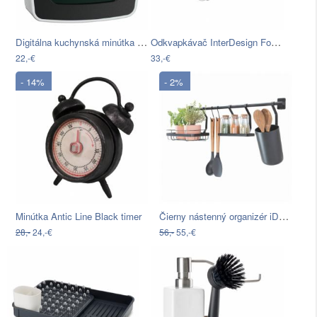
Digitálna kuchynská minútka WMF
Odkvapkávač InterDesign Forma Lupe, 34…
22,-€
33,-€
- 14%
- 2%
Čierny nástenný organizér iDesign Austin
Minútka Antic Line Black timer
28,-
24,-€
56,-
55,-€