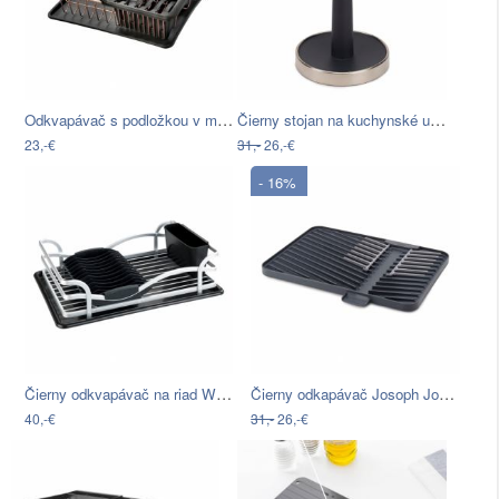
Odkvapávač s podložkou v medenej farbe…
Čierny stojan na kuchynské utierky…
23,-€
31,-
26,-€
- 16%
Čierny odkvapávač na riad Wenko Drip…
Čierny odkapávač Josoph Josoph Flin-Up
40,-€
31,-
26,-€