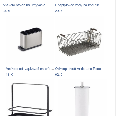
Antikoro stojan na umývacie prostriedky…
Rozptyľovač vody na kohútik InnovaGoods
28,-€
29,-€
Antikoro odkvapkávač na príbory Joseph…
Odkvapkávač Antic Line Porte
41,-€
62,-€