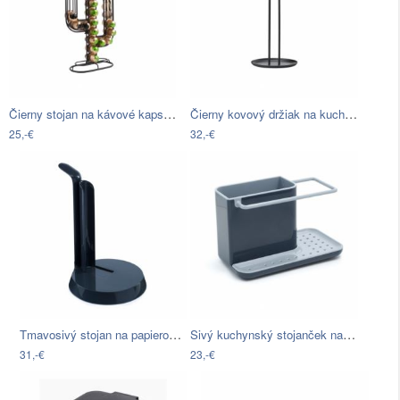
Čierny stojan na kávové kapsule PT…
Čierny kovový držiak na kuchynské…
25,-€
32,-€
Tmavosivý stojan na papierové utierky…
Sivý kuchynský stojanček na umývacie…
31,-€
23,-€