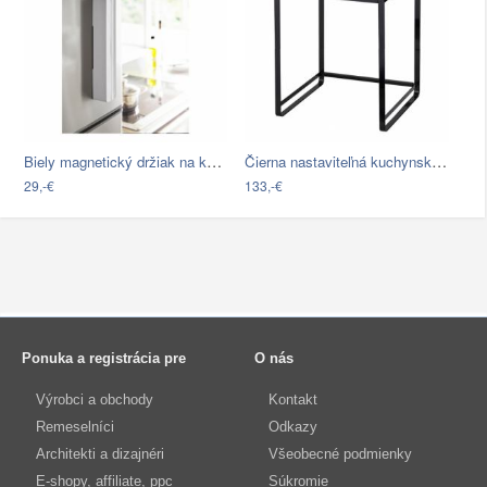
Biely magnetický držiak na kuchynské…
Čierna nastaviteľná kuchynská polica…
29,-€
133,-€
Ponuka a registrácia pre
O nás
Výrobci a obchody
Kontakt
Remeselníci
Odkazy
Architekti a dizajnéri
Všeobecné podmienky
E-shopy, affiliate, ppc
Súkromie