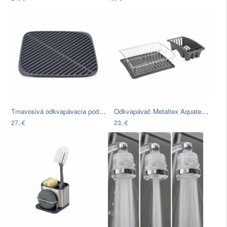
Tmavosivá odkvapávacia podložka Joseph…
Odkvapávač Metaltex Aquatex Plus, 35 x…
27,-€
23,-€