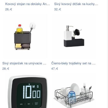
Kovový stojan na obrúsky Antic Line…
Sivý kovový držiak na kuchynské utierky…
26,-€
32,-€
Sivý stojanček na umývacie prostriedky…
Čierno-biely trojdielny set na umývanie…
28,-€
47,-€