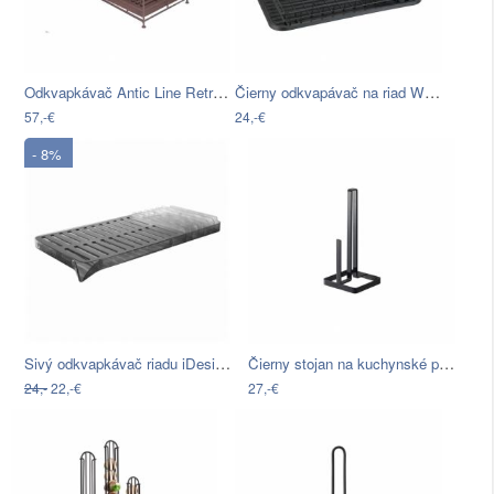
Odkvapkávač Antic Line Retriso
Čierny odkvapávač na riad Wenko Drip
57,-€
24,-€
- 8%
Sivý odkvapkávač riadu iDesign Austin
Čierny stojan na kuchynské papierové…
24,-
22,-€
27,-€