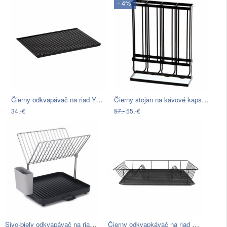
- 4%
Čierny odkvapávač na riad YAMAZAKI Tower
Čierny stojan na kávové kapsule…
34,-€
57,-
55,-€
Sivo-biely odkvapávač na riad Joseph…
Čierny odkvapkávač na riad PT LIVING…