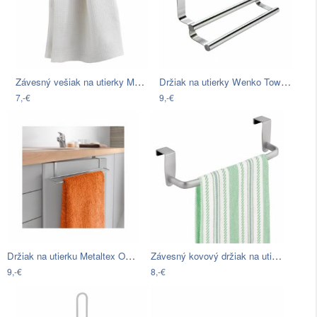
Závesný vešiak na utierky Metaltex…
Držiak na utierky Wenko Towel Rod
7,-€
9,-€
Držiak na utierku Metaltex Oasis
Závesný kovový držiak na utierky…
9,-€
8,-€