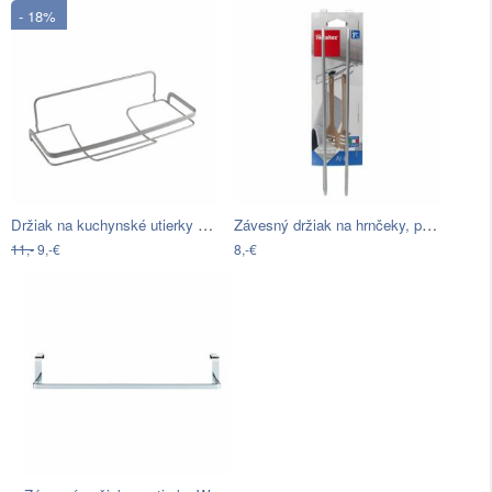
- 18%
Držiak na kuchynské utierky Metaltex,…
Závesný držiak na hrnčeky, poháriky či…
11,-
9,-€
8,-€