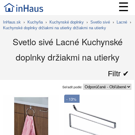
☰
InHaus.sk
›
Kuchyňa
›
Kuchynské doplnky
›
Svetlo sivé
›
Lacné
›
Kuchynské doplnky držiakmi na utierky držiakmi na utierky
Svetlo sivé Lacné Kuchynské
doplnky držiakmi na utierky
Filtr ✔︎
Seřadit podle:
- 13%