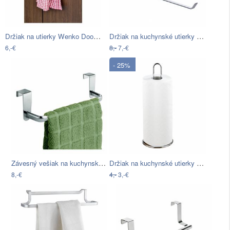
Držiak na utierky Wenko Door Towel
Držiak na kuchynské utierky Wenko Shelf
6,-€
8,-
7,-€
- 25%
Závesný vešiak na kuchynské utierky…
Držiak na kuchynské utierky Wenko…
8,-€
4,-
3,-€