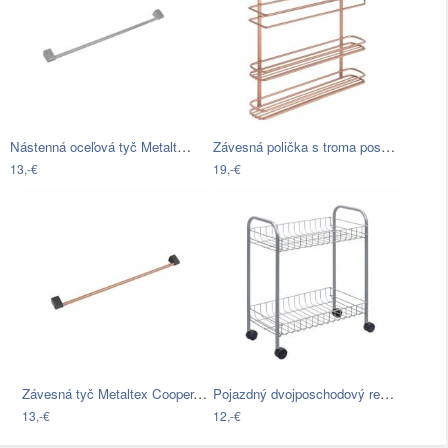
Nástenná oceľová tyč Metaltex Frost…
Závesná polička s troma poschodiami…
13,-€
19,-€
Závesná tyč Metaltex Cooper, dĺžka 60 cm
Pojazdný dvojposchodový regál Metaltex…
13,-€
12,-€