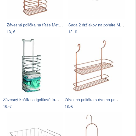
Závesná polička na fľaše Metaltex Copper
Sada 2 držiakov na poháre Metaltex
13,-€
12,-€
Závesný košík na igelitové tašky…
Závesná polička s dvoma poschodiami…
16,-€
18,-€