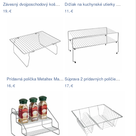
Závesný dvojposchodový košík Metaltex…
Držiak na kuchynské utierky Metaltex
19,-€
11,-€
Prídavná polička Metaltex Magetotem, 37…
Súprava 2 prídavných poličiek do…
16,-€
17,-€