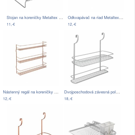
Stojan na koreničky Metaltex Stepp
Odkvapávač na riad Metaltex Dresda
11,-€
12,-€
Nástenný regál na koreničky s 3…
Dvojposchodová závesná polička Metaltex…
12,-€
18,-€