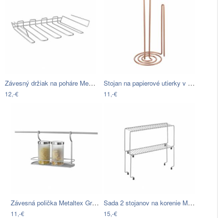
Závesný držiak na poháre Metaltex My…
Stojan na papierové utierky v medenej…
12,-€
11,-€
Závesná polička Metaltex Grettan
Sada 2 stojanov na korenie Metaltex…
11,-€
15,-€