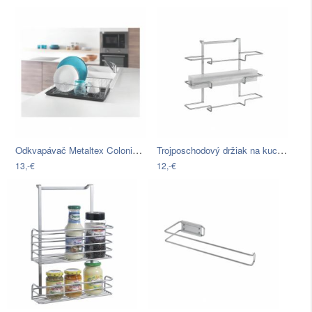
Odkvapávač Metaltex Colonia Plus
Trojposchodový držiak na kuchynské…
13,-€
12,-€