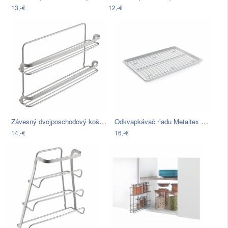
13,-€
12,-€
Závesný dvojposchodový košík Metaltex…
Odkvapkávač riadu Metaltex Wave-Tex, 46…
14,-€
16,-€