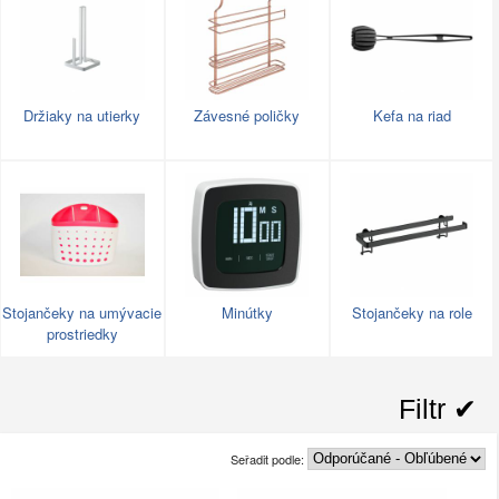
Držiaky na utierky
Závesné poličky
Kefa na riad
Stojančeky na umývacie
Minútky
Stojančeky na role
prostriedky
Filtr ✔︎
Seřadit podle: