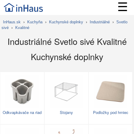
☰
InHaus.sk
›
Kuchyňa
›
Kuchynské doplnky
›
Industriálné
›
Svetlo
sivé
›
Kvalitné
Industriálné Svetlo sivé Kvalitné
Kuchynské doplnky
Odkvapkávače na riad
Stojany
Podložky pod hrniec