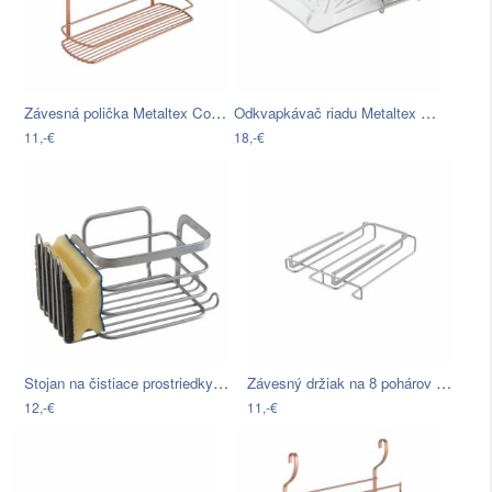
Závesná polička Metaltex Copper
Odkvapkávač riadu Metaltex Wave-Te×, 35…
11,-€
18,-€
Stojan na čistiace prostriedky Metaltex
Závesný držiak na 8 pohárov Metaltex…
12,-€
11,-€