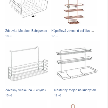
Kúpeľňová závesná polička Metaltex…
Zásuvka Metaltex Babajumbo
13,-€
17,-€
Závesný vešiak na kuchynské potreby…
Nástenný stojan na kuchynské utierky…
15,-€
18,-€