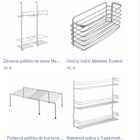
Závesná polička na dvere Metaltex Broomy
Úložný košík Metaltex Eureka!
18,-€
16,-€
Prídavná polička do kuchynskej skrinky…
Nástenná polica s 3 poschodiami…