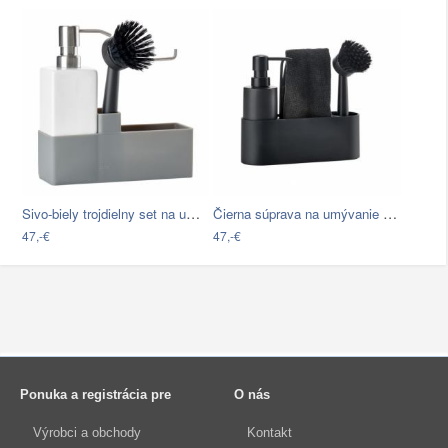
Sivo-biely trojdielny set na umývanie…
Čierna súprava na umývanie riadu Zone…
47,-€
47,-€
Ponuka a registrácia pre
O nás
Výrobci a obchody
Kontakt