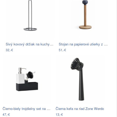
Sivý kovový držiak na kuchynské utierky…
Stojan na papierové utierky z dubového…
32,-€
51,-€
Čierno-biely trojdielny set na umývanie…
Čierna kefa na riad Zone Werdo
47,-€
13,-€