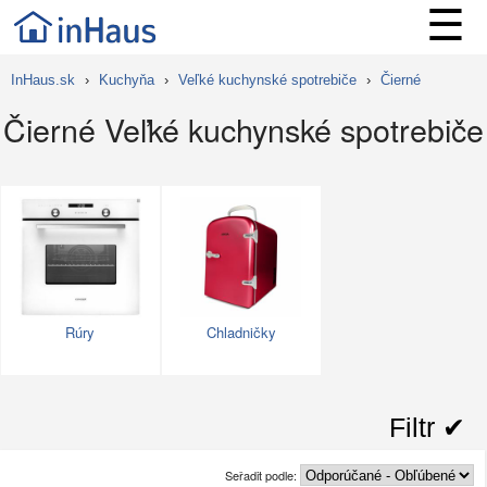
☰
InHaus.sk
›
Kuchyňa
›
Veľké kuchynské spotrebiče
›
Čierné
Čierné Veľké kuchynské spotrebiče
Rúry
Chladničky
Filtr ✔︎
Seřadit podle: