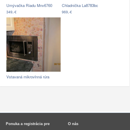
Umývačka Riadu Mnv6760
Chladnička La8783bc
349,-€
969,-€
Vstavaná mikrovlnná rúra
Ponuka a registrácia pre
O nás