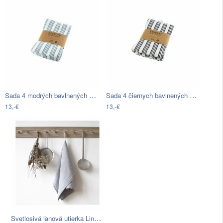
Sada 4 modrých bavlnených utierok…
Sada 4 čiernych bavlnených utierok…
13,-€
13,-€
Svetlosivá ľanová utierka Linen Tales,…