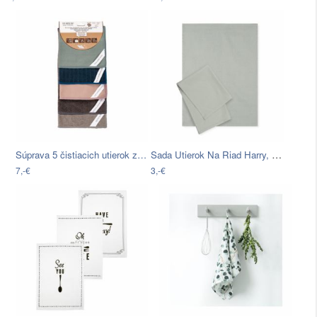
Sada Utierok Na Riad Harry, 50/70 Cm,…
Súprava 5 čistiacich utierok z…
7,-€
3,-€