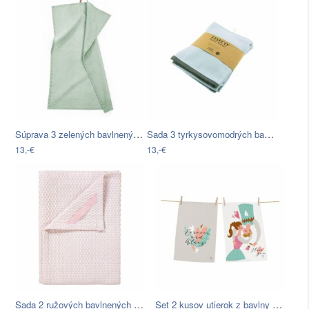
Súprava 3 zelených bavlnených…
Sada 3 tyrkysovomodrých bavlnených…
13,-€
13,-€
Sada 2 ružových bavlnených utierok na…
Set 2 kusov utierok z bavlny Butter…