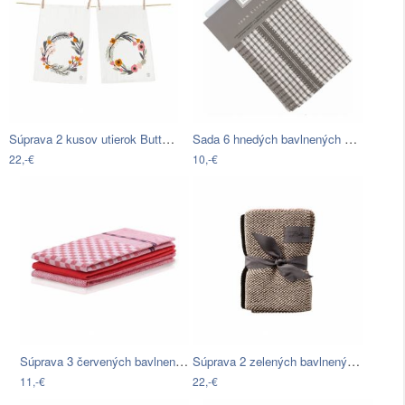
Súprava 2 kusov utierok Butter Kings z…
Sada 6 hnedých bavlnených utierok…
22,-€
10,-€
Súprava 3 červených bavlnených utierok…
Súprava 2 zelených bavlnených…
11,-€
22,-€