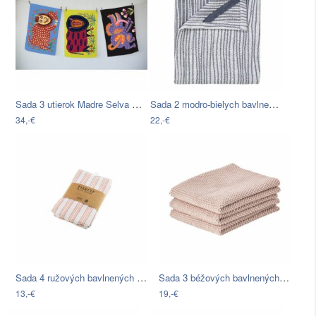
Sada 3 utierok Madre Selva Monstres
Sada 2 modro-bielych bavlnených utierok…
34,-€
22,-€
Sada 4 ružových bavlnených utierok…
Sada 3 béžových bavlnených kuchynských…
13,-€
19,-€