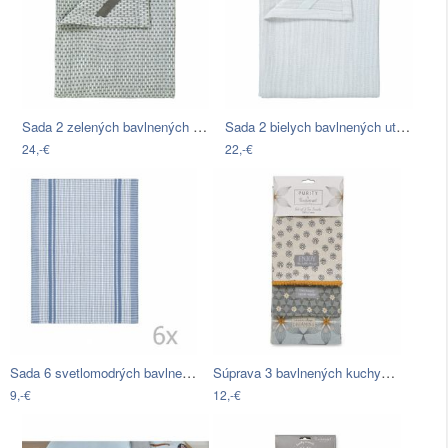
Sada 2 zelených bavlnených utierok na…
Sada 2 bielych bavlnených utierok na…
24,-€
22,-€
Sada 6 svetlomodrých bavlnených utierok…
Súprava 3 bavlnených kuchynských…
9,-€
12,-€