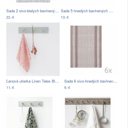
Sada 2 sivo-bielych bavlnených utierok…
Sada 5 hnedých bavlnených utierok…
22,-€
13,-€
Ľanová utierka Linen Tales Blossom…
Sada 6 sivo-hnedých bavlnených utierok…
11,-€
9,-€