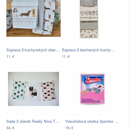
Súprava 3 kuchynských utierok Cooksmart…
Súprava 3 bavlnených kuchynských…
11,-€
11,-€
Sada 3 utierok Really Nice Things Cactus
Viacúčelová utierka Spontex Top Tex, 10…
34,-€
19,-€