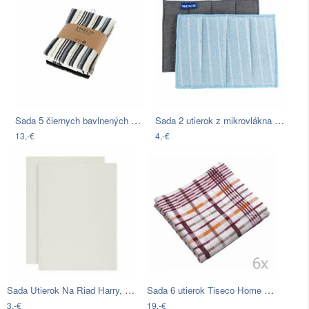
Sada 5 čiernych bavlnených utierok…
Sada 2 utierok z mikrovlákna Wenko…
13,-€
4,-€
Sada Utierok Na Riad Harry, 50/70 Cm,…
Sada 6 utierok Tiseco Home Studio…
3,-€
19,-€