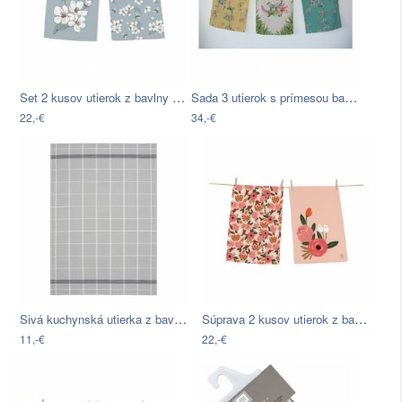
Set 2 kusov utierok z bavlny Butter…
Sada 3 utierok s prímesou bavlny Madre…
22,-€
34,-€
Sivá kuchynská utierka z bavlny Södahl…
Súprava 2 kusov utierok z bavlny Butter…
11,-€
22,-€