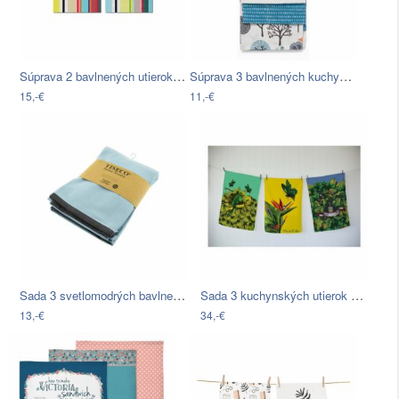
Súprava 2 bavlnených utierok Remember…
Súprava 3 bavlnených kuchynských…
15,-€
11,-€
Sada 3 svetlomodrých bavlnených utierok…
Sada 3 kuchynských utierok Madre Selva…
13,-€
34,-€