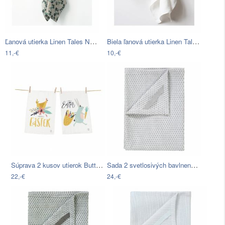
Ľanová utierka Linen Tales Natural…
Biela ľanová utierka Linen Tales, 65 x…
11,-€
10,-€
Súprava 2 kusov utierok Butter Kings z…
Sada 2 svetlosivých bavlnených utierok…
22,-€
24,-€