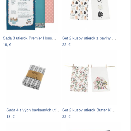
Sada 3 utierok Premier Housewares…
Set 2 kusov utierok z bavlny Butter…
16,-€
22,-€
Sada 4 sivých bavlnených utierok Tiseco…
Set 2 kusov utierok Butter Kings z…
13,-€
22,-€