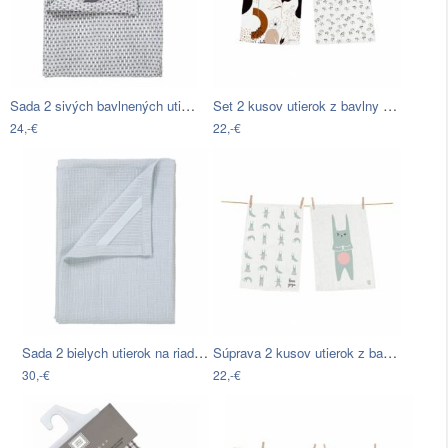
Sada 2 sivých bavlnených utierok na…
Set 2 kusov utierok z bavlny Butter…
24,-€
22,-€
Sada 2 bielych utierok na riad zo zmesi…
Súprava 2 kusov utierok z bavlny Butter…
30,-€
22,-€