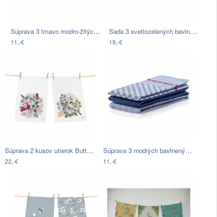
Súprava 3 tmavo modro-žltých bavlnených…
Sada 3 svetlozelených bavlnených…
11,-€
19,-€
Súprava 2 kusov utierok Butter Kings z…
Súprava 3 modrých bavlnených utierok…
22,-€
11,-€