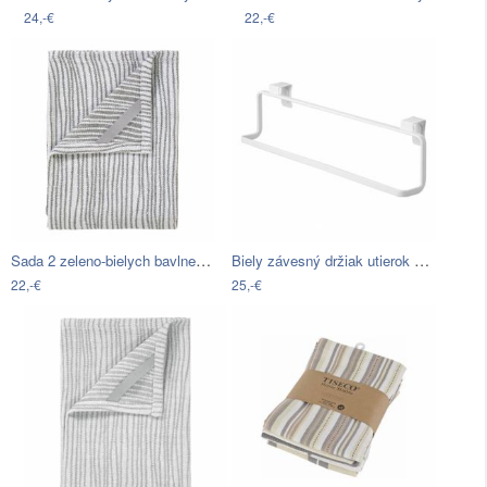
24,-€
22,-€
Sada 2 zeleno-bielych bavlnených…
Biely závesný držiak utierok Yamazaki…
22,-€
25,-€