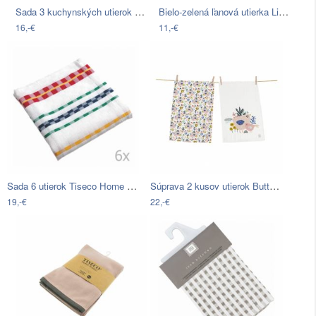
Sada 3 kuchynských utierok Premier…
Bielo-zelená ľanová utierka Linen Tales…
16,-€
11,-€
Sada 6 utierok Tiseco Home Studio…
Súprava 2 kusov utierok Butter Kings z…
19,-€
22,-€