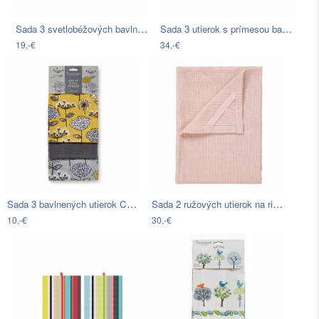
Sada 3 svetlobéžových bavlnených…
Sada 3 utierok s prímesou bavlny Madre…
19,-€
34,-€
Sada 3 bavlnených utierok Cooksmart ®…
Sada 2 ružových utierok na riad zo…
10,-€
30,-€