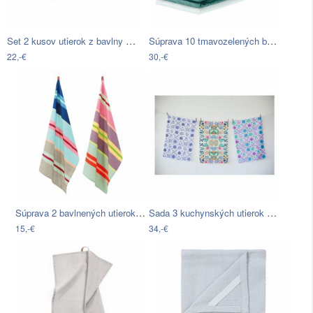
Set 2 kusov utierok z bavlny Butter…
Súprava 10 tmavozelených bavlnených…
22,-€
30,-€
Súprava 2 bavlnených utierok Remember…
Sada 3 kuchynských utierok Surdic…
15,-€
34,-€