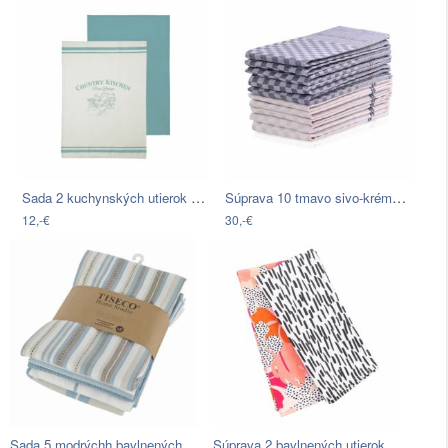
Sada 2 kuchynských utierok Premier…
Súprava 10 tmavo sivo-krémových…
12,-€
30,-€
Sada 5 modrýchh bavlnených utierok…
Súprava 2 bavlnených utierok Navigate