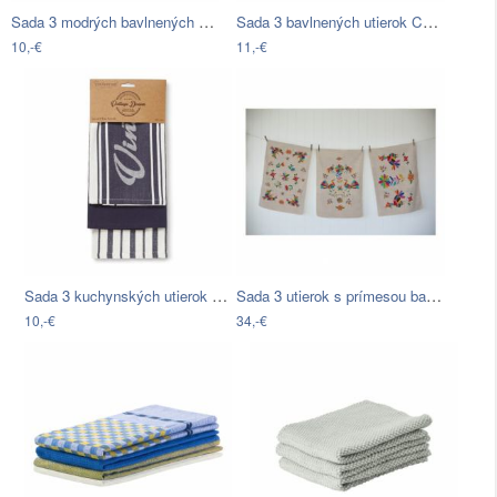
Sada 3 modrých bavlnených utierok do…
Sada 3 bavlnených utierok Cooksmart ®…
10,-€
11,-€
Sada 3 kuchynských utierok Cooksmart…
Sada 3 utierok s prímesou bavlny Madre…
10,-€
34,-€