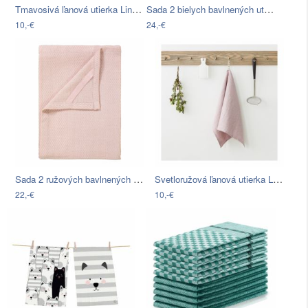
Tmavosivá ľanová utierka Linen Tales,…
Sada 2 bielych bavlnených utierok na…
10,-€
24,-€
Sada 2 ružových bavlnených utierok na…
Svetloružová ľanová utierka Linen Tales…
22,-€
10,-€