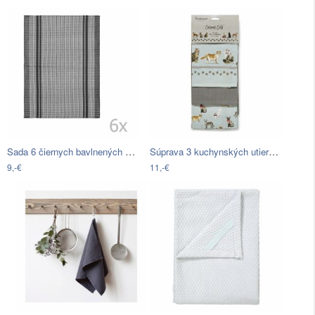
Sada 6 čiernych bavlnených utierok…
Súprava 3 kuchynských utierok Cooksmart…
9,-€
11,-€