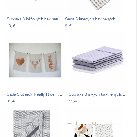
Súprava 3 béžových bavlnených utierok…
Sada 6 hnedých bavlnených utierok…
13,-€
9,-€
Sada 3 utierok Really Nice Things…
Súprava 3 sivých bavlnených utierok…
34,-€
11,-€