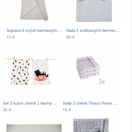
Súprava 3 sivých bavlnených kuchynských…
Sada 2 svetlosivých bavlnených utierok…
13,-€
22,-€
Set 2 kusov utierok z bavlny Butter…
Sada 3 utierok Tiseco Home Studio…
22,-€
13,-€