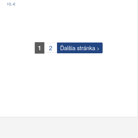
10,-€
1
2
Ďalšia stránka
>