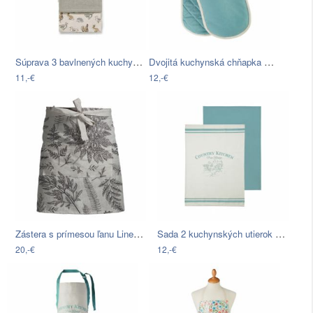
Súprava 3 bavlnených kuchynských…
Dvojitá kuchynská chňapka Premier…
11,-€
12,-€
Zástera s prímesou ľanu Linen Couture…
Sada 2 kuchynských utierok Premier…
20,-€
12,-€