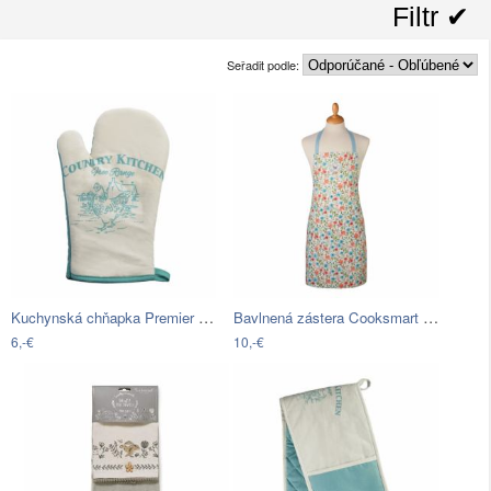
Filtr ✔︎
Seřadit podle:
Kuchynská chňapka Premier Housewares…
Bavlnená zástera Cooksmart ® Country…
6,-€
10,-€