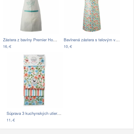
Zástera z bavlny Premier Housewares…
Bavlnená zástera s telovým viazaním…
16,-€
10,-€
Súprava 3 kuchynských utierok Cooksmart…
11,-€