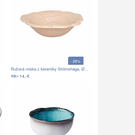
- 26%
Ružová miska z keramiky Strömshaga, Ø…
19,-
14,-€