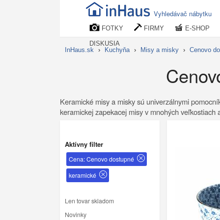
Vyhledávač nábytku
FOTKY
FIRMY
E-SHOP
DISKUSIA
InHaus.sk
›
Kuchyňa
›
Misy a misky
›
Cenovo do
Cenovo
Keramické misy a misky sú univerzálnymi pomocníkm
keramickej zapekacej misy v mnohých veľkostiach a 
Aktívny filter
Cena: Cenovo dostupné
keramické
Len tovar skladom
Novinky