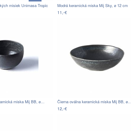
kých misiek Unimasa Tropic
Modrá keramická miska Mij Sky, ø 12 cm
11,-€
ramická miska Mij BB, ø…
Čierna oválna keramická miska Mij BB, ø
12,-€