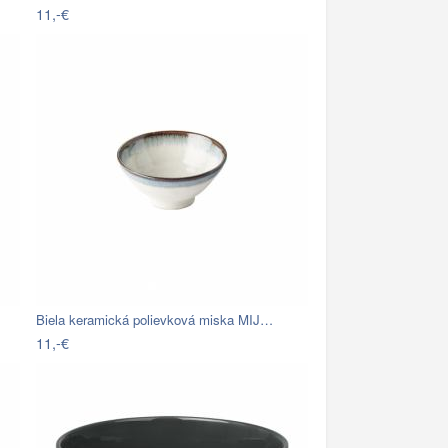
11,-€
Biela keramická polievková miska MIJ…
11,-€