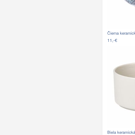
Čierna keramic
11,-€
Biela keramick