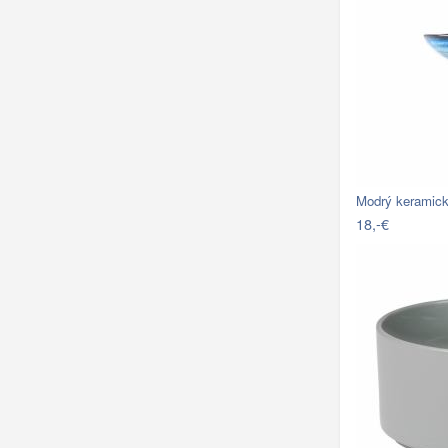
Modrý keramick
18,-€