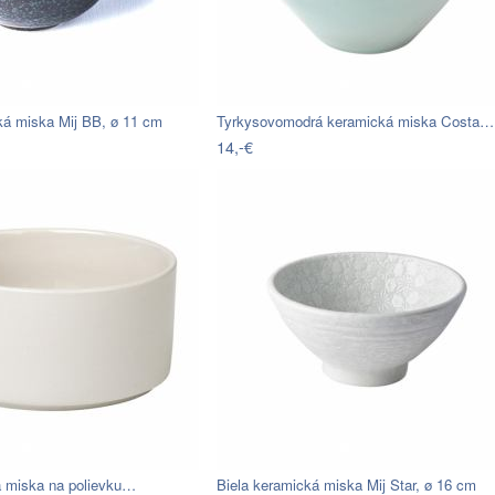
ká miska Mij BB, ø 11 cm
Tyrkysovomodrá keramická miska Costa…
14,-€
á miska na polievku…
Biela keramická miska Mij Star, ø 16 cm