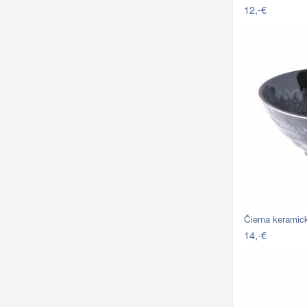
12,-€
Čierna keramic
14,-€