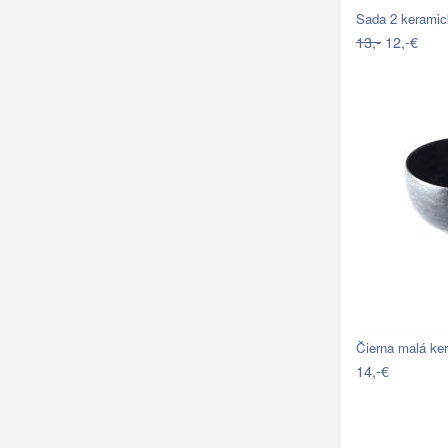
Sada 2 keramic
13,-
12,-€
Čierna malá ke
14,-€