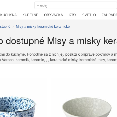
KUCHYŇA
KÚPEĽNE
OBÝVAČKA
IZBY
SVETLO
ZÁHRAD
stupné
›
Misy a misky keramické keramické
 dostupné Misy a misky ke
i do kuchyne. Pohodlne sa z nich jej, poslúži k príprave pokrmov a ma
Varoch. keramik, keramic, , , keramické misky, keramické misy, kerami