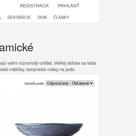
REGISTRÁCIA
PRIHLÁSIŤ
A
DEKORÁCIE
DOM
ČLÁNKY
ramické
jú veľmi rôznorodý vzhľad. Veľkej obľube sa tešia
cké mištičky, keramické misky na jedlo
Seřadit podle: