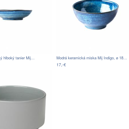
ý hlboký tanier Mij…
Modrá keramická miska Mij Indigo, ø 18…
17,-€