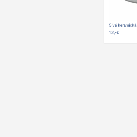
Sivá keramick
12,-€