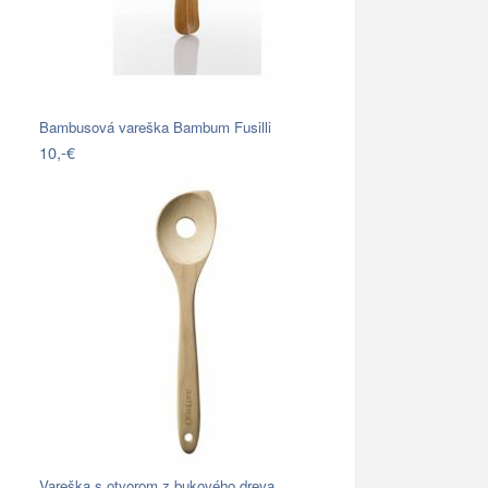
Bambusová vareška Bambum Fusilli
10,-€
Vareška s otvorom z bukového dreva…