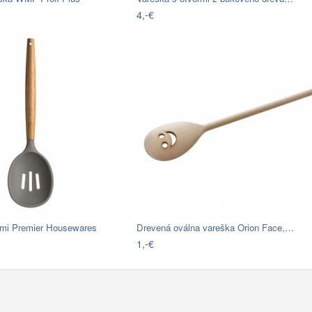
4,-€
rmi Premier Housewares
Drevená oválna vareška Orion Face,…
1,-€