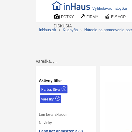
Vyhledávač nábytku
FOTKY
FIRMY
E-SHOP
DISKUSIA
InHaus.sk
›
Kuchyňa
›
Náradie na spracovanie pot
vareška, , ,
Aktívny filter
Farba: Sivá
varešky
Len tovar skladom
Novinky
Ceny bez obmedzenia (9)