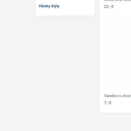
22,-€
Všetky štýly
Vareška s otvo
7,-€