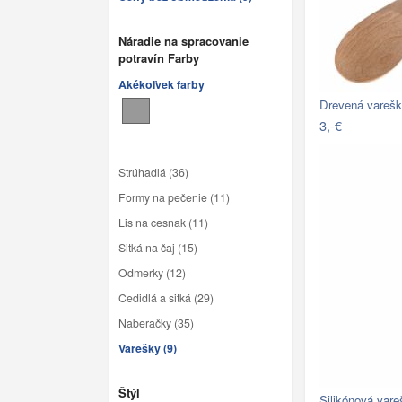
Náradie na spracovanie
potravín Farby
Akékoľvek farby
Drevená vareš
3,-€
Strúhadlá (36)
Formy na pečenie (11)
Lis na cesnak (11)
Sitká na čaj (15)
Odmerky (12)
Cedidlá a sitká (29)
Naberačky (35)
Varešky (9)
Štýl
Silikónová var