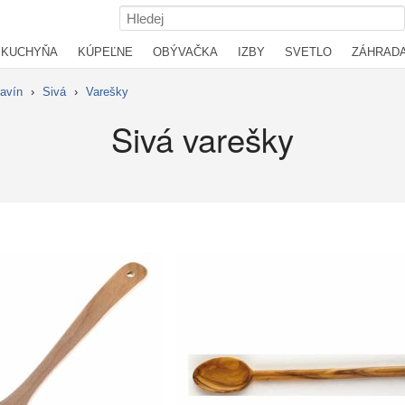
KUCHYŇA
KÚPEĽNE
OBÝVAČKA
IZBY
SVETLO
ZÁHRAD
ravín
›
Sivá
›
Varešky
Sivá varešky