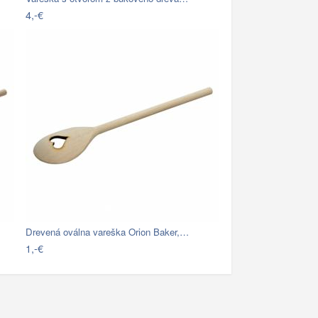
4,-€
Drevená oválna vareška Orion Baker,…
1,-€