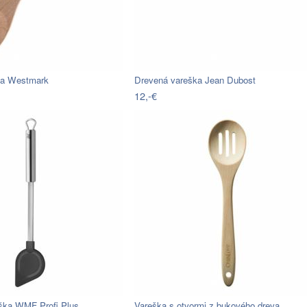
ka Westmark
Drevená vareška Jean Dubost
12,-€
eška WMF Profi Plus
Vareška s otvormi z bukového dreva…