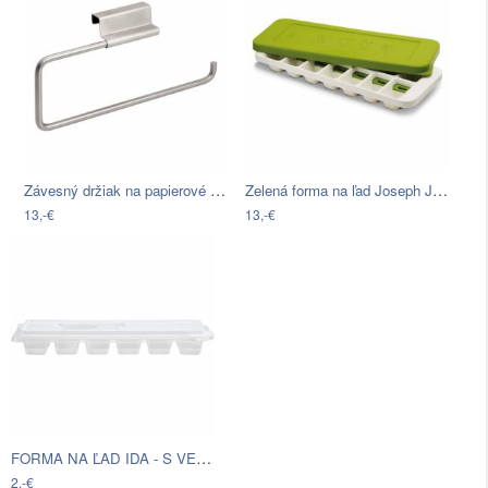
Závesný držiak na papierové utierky…
Zelená forma na ľad Joseph Joseph…
13,-€
13,-€
FORMA NA ĽAD IDA - S VEKOM -KMA-
2,-€