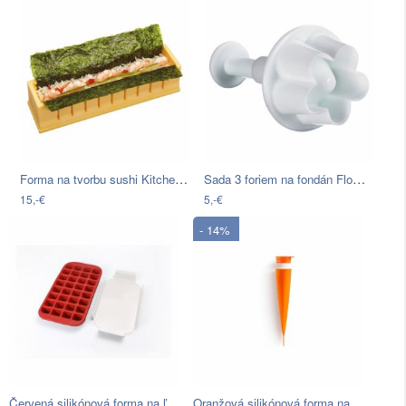
Forma na tvorbu sushi Kitchen Craft…
Sada 3 foriem na fondán Flowers
15,-€
5,-€
- 14%
Červená silikónová forma na ľad Lékué…
Oranžová silikónová forma na nanuky…