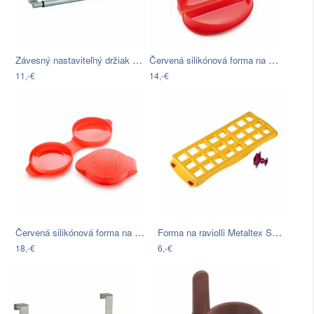
Závesný nastaviteľný držiak na utierku…
Červená silikónová forma na omeletu…
11,-€
14,-€
Červená silikónová forma na omeletu…
Forma na raviolli Metaltex Small Yellow…
18,-€
6,-€