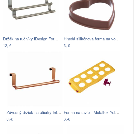
Držák na ručníky iDesign Forma Double
Hnedá silikónová forma na volské oko…
12,-€
3,-€
Závesný držiak na utierky InterDesign…
Forma na raviolli Metaltex Yellow,…
8,-€
6,-€