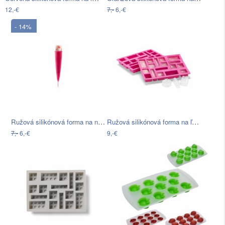
12,-€
7,-
6,-€
- 14%
Ružová silikónová forma na nanuky Lékué…
Ružová silikónová forma na ľad v tvare…
7,-
6,-€
9,-€