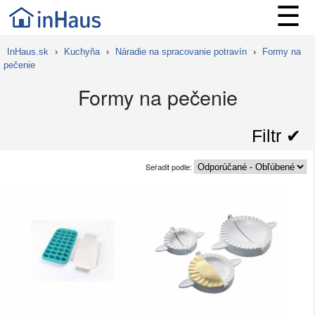
☰
InHaus.sk
›
Kuchyňa
›
Náradie na spracovanie potravín
›
Formy na
pečenie
Formy na pečenie
Filtr ✔︎
Seřadit podle: