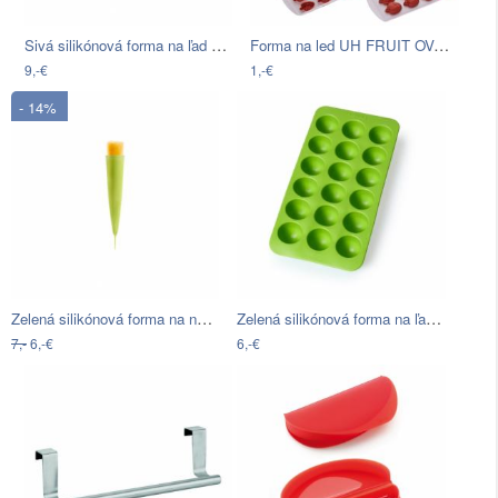
Sivá silikónová forma na ľad v tvare…
Forma na led UH FRUIT OVOCE
9,-€
1,-€
- 14%
Zelená silikónová forma na nanuky Lékué…
Zelená silikónová forma na ľad Lékué…
7,-
6,-€
6,-€