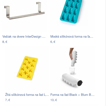
Vešiak na dvere InterDesign Forma Towel…
Modrá silikónová forma na ľad Lékué…
8,-€
6,-€
Žltá silikónová forma na ľad Lékué Star…
Forma na ľad Black + Blum Brrrrr
7,-€
13,-€