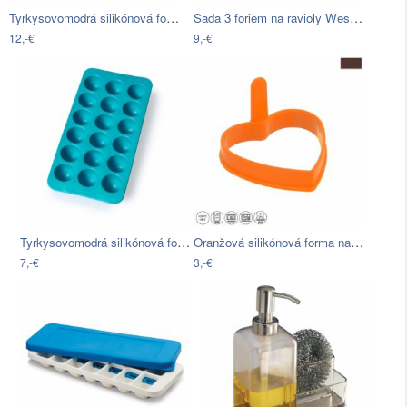
Tyrkysovomodrá silikónová forma na ľad…
Sada 3 foriem na ravioly Westmark
12,-€
9,-€
Tyrkysovomodrá silikónová forma na ľad…
Oranžová silikónová forma na volské oko…
7,-€
3,-€