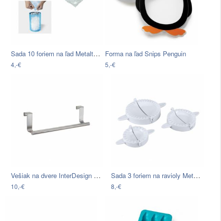
Sada 10 foriem na ľad Metaltex Icecube…
Forma na ľad Snips Penguin
4,-€
5,-€
Vešiak na dvere InterDesign Forma,…
Sada 3 foriem na ravioly Metaltex
10,-€
8,-€