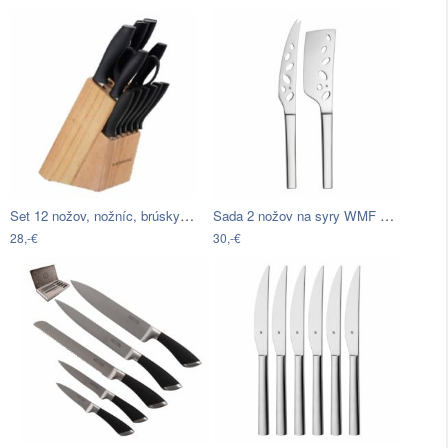
Set 12 nožov, nožníc, brúsky a…
Sada 2 nožov na syry WMF Nuova
28,-€
30,-€