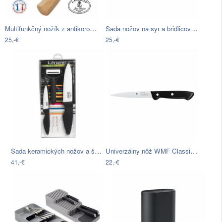
Multifunkčný nožík z antikoro ocele s…
Sada nožov na syr a bridlicovej dosky…
25,-€
25,-€
Sada keramických nožov a škrabky Jean…
Univerzálny nôž WMF Classic Line, 20 cm
41,-€
22,-€