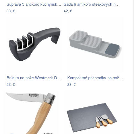
Súprava 5 antikoro kuchynských nožov…
Sada 6 antikoro steakových nožov WMF…
33,-€
42,-€
Brúska na nože Westmark Deluxe
Kompaktné priehradky na nože Joseph…
23,-€
28,-€