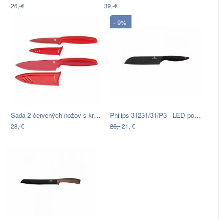
26,-€
39,-€
- 9%
Sada 2 červených nožov s krytom WMF…
Philips 31231/31/P3 - LED podlinkové…
28,-€
23,-
21,-€