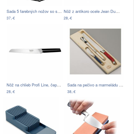
Sada 5 farebných nožov so stojanom…
Nôž z antikoro ocele Jean Dubost Olive,…
37,-€
28,-€
Nôž na chlieb Profi Line, čepeľ: 20cm
Sada na pečivo a marmeládu z antikoro…
28,-€
38,-€