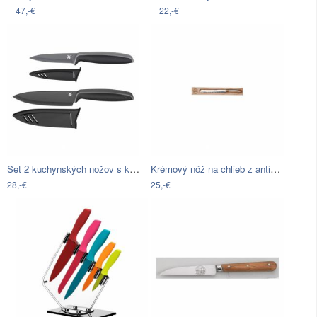
47,-€
22,-€
Set 2 kuchynských nožov s krytkou na…
Krémový nôž na chlieb z antikoro ocele…
28,-€
25,-€