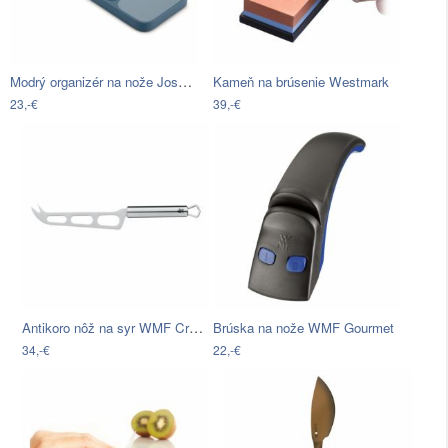
Modrý organizér na nože Joseph Joseph
Kameň na brúsenie Westmark
23,-€
39,-€
Antikoro nôž na syr WMF Cromargan®…
Brúska na nože WMF Gourmet
34,-€
22,-€