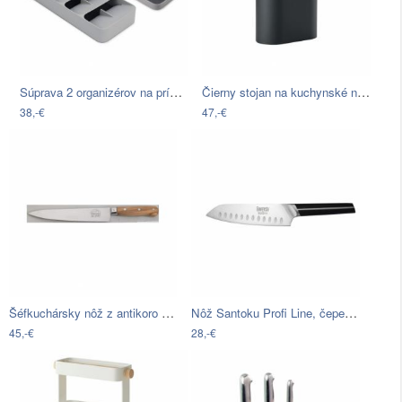
Súprava 2 organizérov na príbory a nože…
Čierny stojan na kuchynské nože Zone…
38,-€
47,-€
Šéfkuchársky nôž z antikoro ocele Jean…
Nôž Santoku Profi Line, čepeľ: 17,5cm
45,-€
28,-€