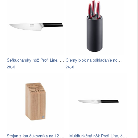
Šéfkuchársky nôž Profi Line, čepeľ: 20…
Čierny blok na odkladanie nožov Westmark
28,-€
24,-€
Stojan z kaučukovníka na 12 nožov,…
Multifunkčný nôž Profi Line, čepeľ: 12…