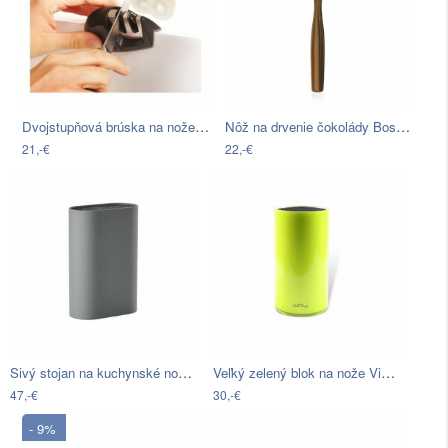
Dvojstupňová brúska na nože Kitchen IQ
Nôž na drvenie čokolády Bosca Choco…
21,-€
22,-€
Sivý stojan na kuchynské nože Zone…
Veľký zelený blok na nože Vialli Design…
47,-€
30,-€
- 9%