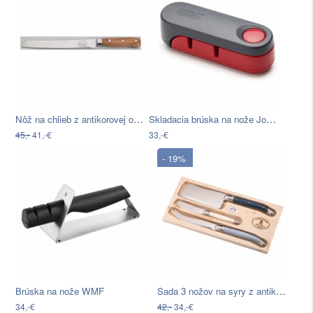
Nôž na chlieb z antikorovej ocele Jean…
Skladacia brúska na nože Joseph Joseph…
45,-
41,-€
33,-€
- 19%
Sada 3 nožov na syry z antikoro ocele v…
Brúska na nože WMF
34,-€
42,-
34,-€