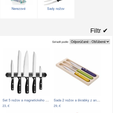
Nerezové
Sady nožov
Filtr ✔︎
Seřadit podle:
Set 5 nožov a magnetického držiaka…
Sada 2 nožov a škrabky z antikoro ocele…
23,-€
29,-€