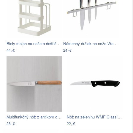
Biely stojan na nože a doštičky na…
Nástenný držiak na nože Wenko Knife…
44,-€
24,-€
Multifunkčný nôž z antikoro ocele Jean…
Nôž na zeleninu WMF Classic Line, 18,5…
28,-€
22,-€