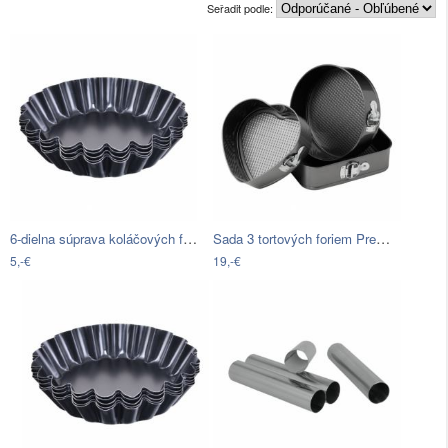
Seřadit podle:
6-dielna súprava koláčových foriem na…
Sada 3 tortových foriem Premier…
5,-€
19,-€