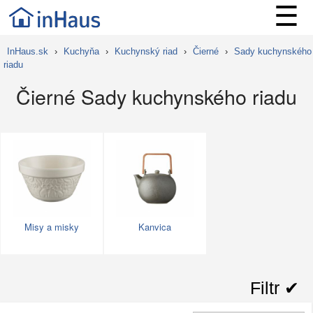
☰
InHaus.sk
›
Kuchyňa
›
Kuchynský riad
›
Čierné
›
Sady kuchynského
riadu
Čierné Sady kuchynského riadu
Misy a misky
Kanvica
Filtr ✔︎