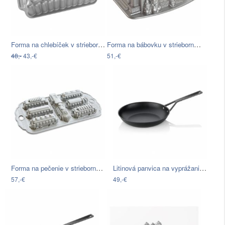
Forma na chlebíček v striebornej farbe…
Forma na bábovku v striebornej farbe…
48,-
43,-€
51,-€
Forma na pečenie v striebornej farbe…
Litinová panvica na vyprážanie Kela…
57,-€
49,-€