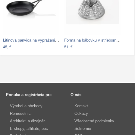
Litinová panvica na vyprážanie Kela…
Forma na bábovku v striebornej farbe…
45,-€
51,-€
Ponuka a registrácia pre
O nás
Výrobci a obchody
Kontakt
Remeselníci
Odkazy
Architekti a dizajnéri
Všeobecné podmienky
E-shopy, affiliate, ppc
Súkromie