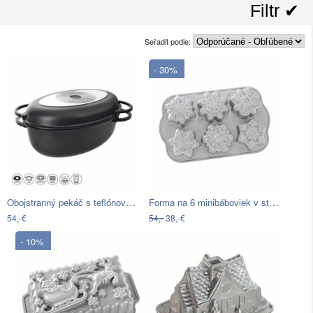
Filtr ✔︎
Seřadit podle:
- 30%
Obojstranný pekáč s teflónovým povrchom…
Forma na 6 minibáboviek v striebornej…
54,-€
54,-
38,-€
- 10%