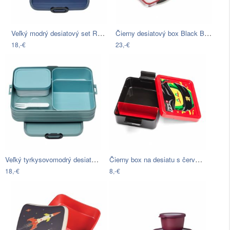
Veľký modrý desiatový set Rosti Mepal…
Čierny desiatový box Black Blum Apetit
18,-€
23,-€
Veľký tyrkysovomodrý desiatový set…
Čierny box na desiatu s červeným vekom…
18,-€
8,-€