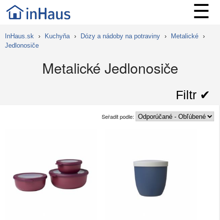
☰
InHaus.sk
›
Kuchyňa
›
Dózy a nádoby na potraviny
›
Metalické
›
Jedlonosiče
Metalické Jedlonosiče
Filtr ✔︎
Seřadit podle: