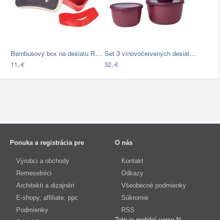
Bambusový box na desiatu Rex London…
Set 3 vínovočervených desiatových nádob…
11,-€
32,-€
Ponuka a registrácia pre
O nás
Výrobci a obchody
Kontakt
Remeselníci
Odkazy
Architekti a dizajnéri
Všeobecné podmienky
E-shopy, affiliate, ppc
Súkromie
Podmienky
RSS
Toto je mobilní verze N