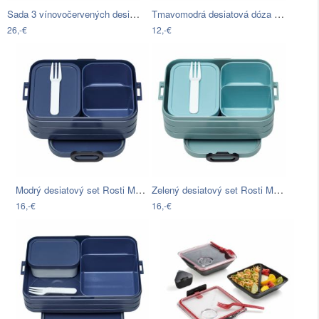
Sada 3 vínovočervených desiatových…
Tmavomodrá desiatová dóza Rosti Mepal…
26,-€
12,-€
Modrý desiatový set Rosti Mepal Nordic
Zelený desiatový set Rosti Mepal Nordic
16,-€
16,-€