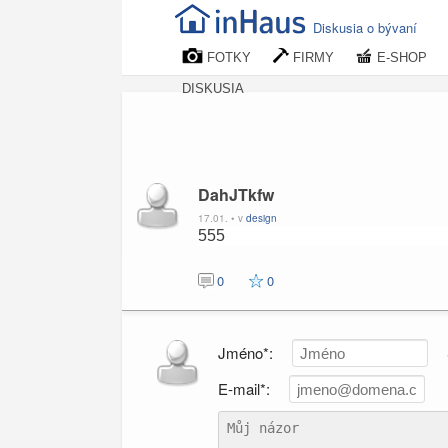
Diskusia o bývaní
FOTKY
FIRMY
E-SHOP
DISKUSIA
DahJTkfw
17.01. • v
design
555
0
0
Jméno*:
E-mail*: