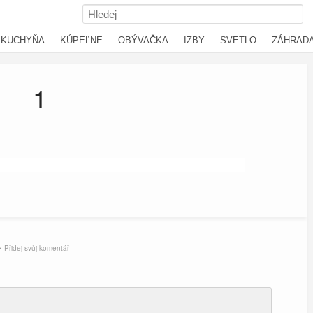
KUCHYŇA
KÚPEĽNE
OBÝVAČKA
IZBY
SVETLO
ZÁHRAD
1
• Přidej svůj komentář