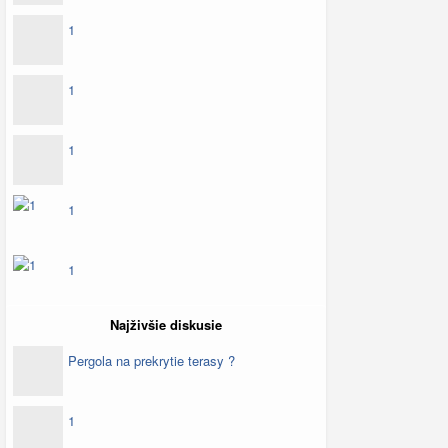
1
1
1
1
1
Najživšie diskusie
Pergola na prekrytie terasy ?
1