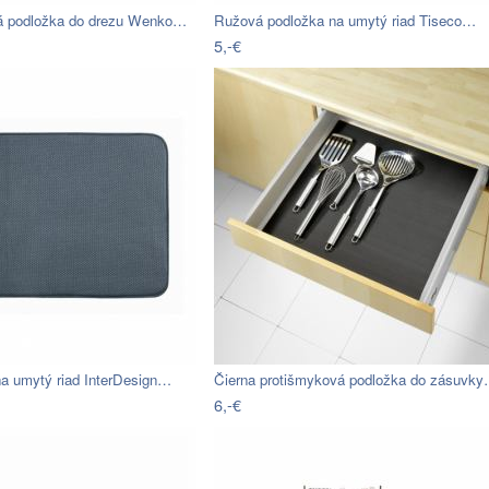
ná podložka do drezu Wenko…
Ružová podložka na umytý riad Tiseco…
5,-€
na umytý riad InterDesign…
Čierna protišmyková podložka do zásuvk
6,-€