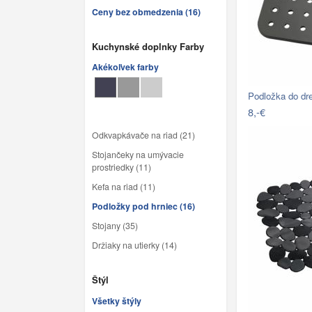
Ceny bez obmedzenia (16)
Kuchynské doplnky Farby
Akékoľvek farby
Podložka do d
8,-€
Odkvapkávače na riad (21)
Stojančeky na umývacie
prostriedky (11)
Kefa na riad (11)
Podložky pod hrniec (16)
Stojany (35)
Držiaky na utierky (14)
Štýl
Všetky štýly