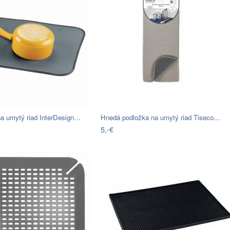
na umytý riad InterDesign…
Hnedá podložka na umytý riad Tiseco…
5,-€