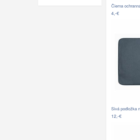
Čierna ochran
4,-€
Sivá podložka 
12,-€