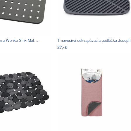
rezu Wenko Sink Mat…
Tmavosivá odkvapávacia podložka Josep
27,-€