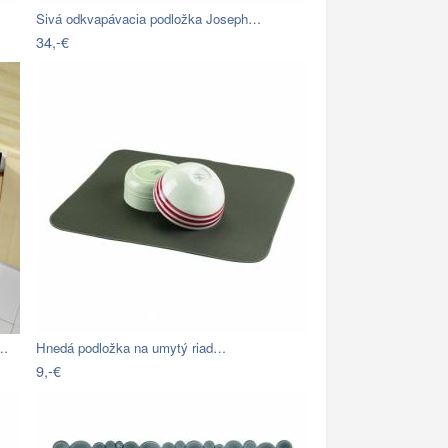
Sivá odkvapávacia podložka Joseph…
34,-€
y…
Hnedá podložka na umytý riad…
9,-€