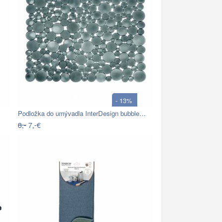
- 13%
Podložka do umývadla InterDesign bubble…
8,-
7,-€