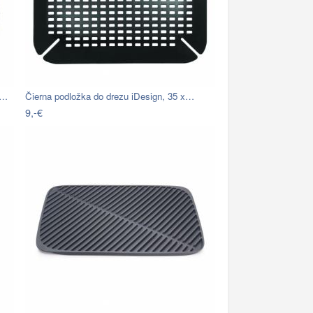
h…
Čierna podložka do drezu iDesign, 35 x…
9,-€