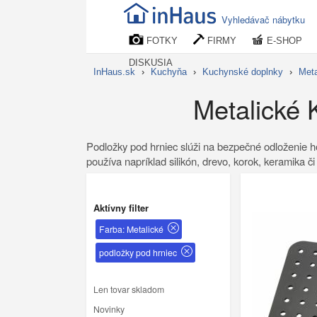
Vyhledávač nábytku
FOTKY
FIRMY
E-SHOP
DISKUSIA
InHaus.sk
›
Kuchyňa
›
Kuchynské doplnky
›
Meta
Metalické 
Podložky pod hrniec slúži na bezpečné odloženie h
používa napríklad silikón, drevo, korok, keramika či
Aktívny filter
Farba: Metalické
podložky pod hrniec
Len tovar skladom
Novinky