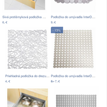
Sivá protišmyková podložka do zásuvky…
Podložka do umývadla InterDesign Pebblz…
6,-€
9,-€
- 13%
Priehladná podložka do drezu Wenko Sink…
Podložka do umývadla InterDesign Orbz…
4,-€
8,-
7,-€