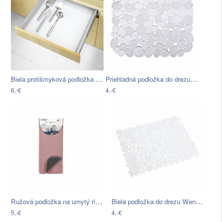
Biela protišmyková podložka do zásuvky…
Priehladná podložka do drezu Wenko Sink…
6,-€
4,-€
Ružová podložka na umytý riad Tiseco…
Biela podložka do drezu Wenko Sink Mat…
5,-€
4,-€