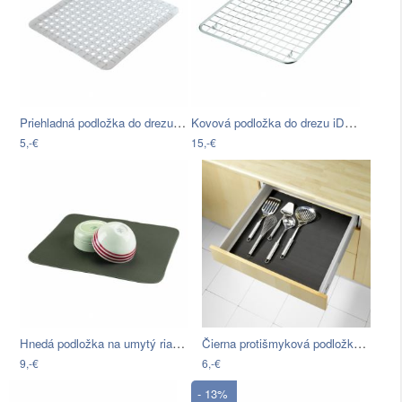
Priehladná podložka do drezu Wenko Sink…
Kovová podložka do drezu iDesign Gia,…
5,-€
15,-€
Hnedá podložka na umytý riad…
Čierna protišmyková podložka do zásuvky…
9,-€
6,-€
- 13%