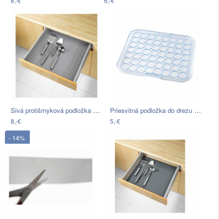
8,-€
6,-€
Sivá protišmyková podložka do zásuvky…
Priesvitná podložka do drezu Addis, 30…
8,-€
5,-€
- 14%