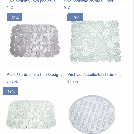
Sivá protišmyková podložka do zásuvky…
Sivá podložka do dresu InterDesign…
6,-€
9,-€
- 13%
- 13%
Podložka do dresu InterDesign Pebblz,…
Priehľadná podložka do drezu iDesign…
8,-
7,-€
8,-
7,-€
- 13%