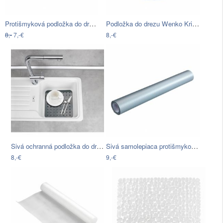
Protišmyková podložka do drezu…
Podložka do drezu Wenko Kristall, ⌀ 31…
8,-
7,-€
8,-€
Sivá ochranná podložka do drezu Wenko…
Sivá samolepiaca protišmyková podložka…
8,-€
9,-€