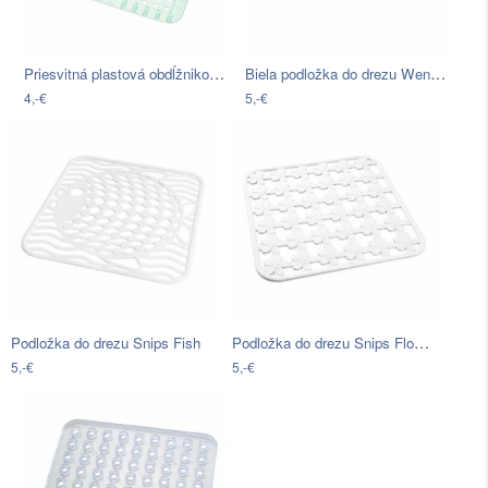
Priesvitná plastová obdĺžniková…
Biela podložka do drezu Wenko Sink Mat,…
4,-€
5,-€
Podložka do drezu Snips Flower
Podložka do drezu Snips Fish
5,-€
5,-€