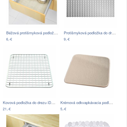
Béžová protišmyková podložka do zásuvky…
Protišmyková podložka do drezu…
6,-€
9,-€
Kovová podložka do drezu iDesign Gia,…
Krémová odkvapkávacia podložka z…
21,-€
5,-€