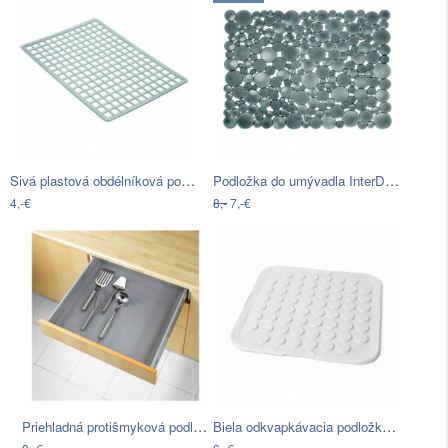
Sivá plastová obdélníková podložka do…
Podložka do umývadla InterDesign bubble…
4,-€
8,-
7,-€
Priehladná protišmyková podložka do…
Biela odkvapkávacia podložka Addis Drip