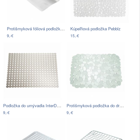
Protišmyková fóliová podložka Wenko…
Kúpeľňová podložka Pebblz
9,-€
15,-€
Podložka do umývadla InterDesign Orbz…
Protišmyková podložka do dresu…
9,-€
9,-€