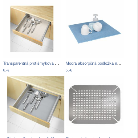
Transparentná protišmyková podložka do…
Modrá absorpčná podložka na umytý riad…
6,-€
5,-€