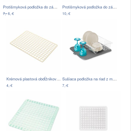
Protišmyková podložka do zásuviek JOCCA
Protišmyková podložka do zásuvky Wenko…
7,-
6,-€
10,-€
Krémová plastová obdĺžniková podložka…
Sušiaca podložka na riad z mikrovlákna…
4,-€
7,-€