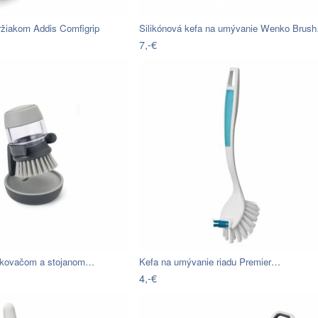
ržiakom Addis Comfigrip
Silikónová kefa na umývanie Wenko Brus
7,-€
ávkovačom a stojanom…
Kefa na umývanie riadu Premier…
4,-€