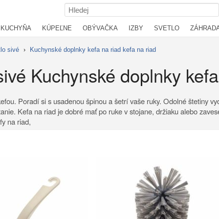
KUCHYŇA
KÚPEĽNE
OBÝVAČKA
IZBY
SVETLO
ZÁHRAD
lo sivé
›
Kuchynské doplnky kefa na riad kefa na riad
sivé Kuchynské doplnky kefa
fou. Poradí si s usadenou špinou a šetrí vaše ruky. Odolné štetiny vy
ie. Kefa na riad je dobré mať po ruke v stojane, držiaku alebo zavesený
fy na riad,