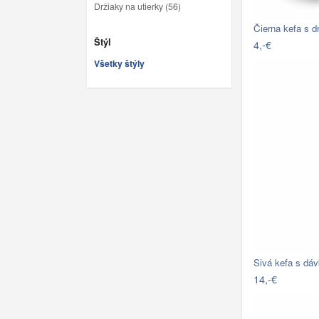
Držiaky na utierky (56)
Čierna kefa s d
Štýl
4,-€
Všetky štýly
Sivá kefa s d
14,-€