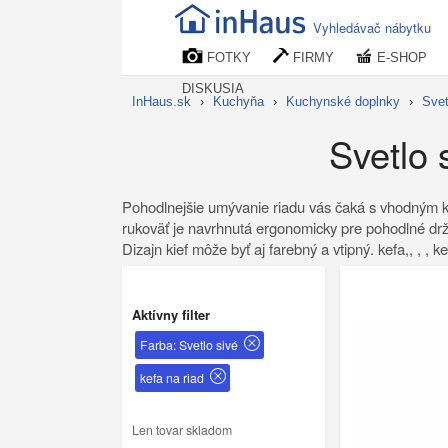
Vyhledávač nábytku
FOTKY
FIRMY
E-SHOP
DISKUSIA
InHaus.sk
›
Kuchyňa
›
Kuchynské doplnky
›
Svet
Svetlo 
Pohodlnejšie umývanie riadu vás čaká s vhodným ke
rukoväť je navrhnutá ergonomicky pre pohodlné držan
Dizajn kief môže byť aj farebný a vtipný. kefa,, , , ke
Aktívny filter
Farba: Svetlo sivé
kefa na riad
Len tovar skladom