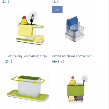
23,-€
18,-€
- 8%
Bielo-zelený kuchynský stojan na…
Držiak na hubku Forma Scrub Hub
23,-€
12,-
11,-€