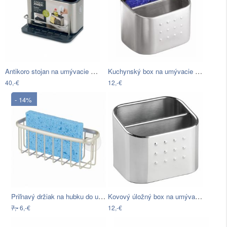
Antikoro stojan na umývacie prostriedky…
Kuchynský box na umývacie prostriedky…
40,-€
12,-€
- 14%
Priľnavý držiak na hubku do umývadla…
Kovový úložný box na umývacie…
7,-
6,-€
12,-€