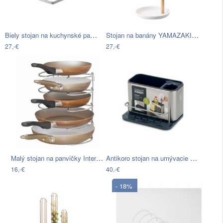
Biely stojan na kuchynské papierové…
Stojan na banány YAMAZAKI Tosca
27,-€
27,-€
Malý stojan na panvičky InterDesign…
Antikoro stojan na umývacie prostriedky…
16,-€
40,-€
- 18%