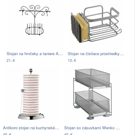
Stojan na hrnčeky a taniere Antic Line…
Stojan na čistiace prostriedky Metaltex
21,-€
12,-€
Antikoro stojan na kuchynské utierky…
Stojan so zásuvkami Wenko Metal Holder
45,-€
40,-€