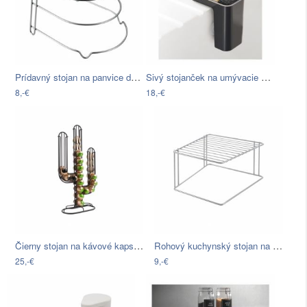
Prídavný stojan na panvice do…
Sivý stojanček na umývacie prostriedky…
8,-€
18,-€
Čierny stojan na kávové kapsule PT…
Rohový kuchynský stojan na riad Metaltex
25,-€
9,-€