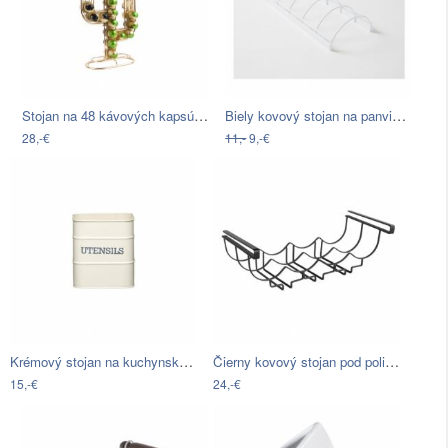
Stojan na 48 kávových kapsúl v zlatej…
Biely kovový stojan na panvice Compactor
28,-€
11,-
9,-€
Krémový stojan na kuchynské nástroje…
Čierny kovový stojan pod poličku na…
15,-€
24,-€