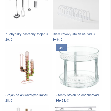
Kuchynský nástenný stojan so 7 háčikmi…
Biely kovový stojan na riad Compactor
20,-€
8,-
6,-€
- 4%
Stojan na 48 kávových kapsúl v medenej…
Otočný stojan na dochucovadlá iDesign…
28,-€
25,-
24,-€