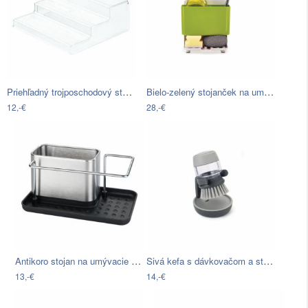
Priehľadný trojposchodový stojan do…
Bielo-zelený stojanček na umývacie…
12,-€
28,-€
Antikoro stojan na umývacie potreby…
Sivá kefa s dávkovačom a stojanom…
13,-€
14,-€