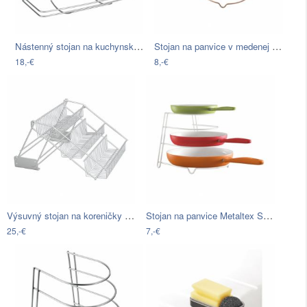
Nástenný stojan na kuchynské utierky…
Stojan na panvice v medenej farbe…
18,-€
8,-€
Výsuvný stojan na koreničky Metaltex Up…
Stojan na panvice Metaltex Sierra
25,-€
7,-€