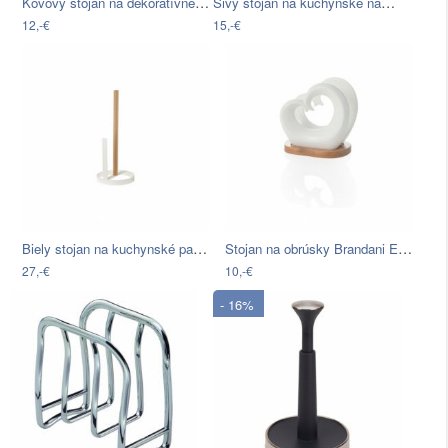
Kovový stojan na dekoratívne predmety…
Sivý stojan na kuchynské nástroje…
12,-€
15,-€
Biely stojan na kuchynské papierové…
Stojan na obrúsky Brandani Endless Love
27,-€
10,-€
- 16%