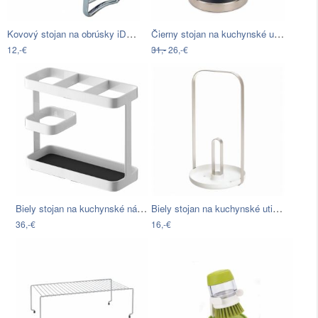
Kovový stojan na obrúsky iDesign Axis,…
Čierny stojan na kuchynské utierky…
12,-€
31,-
26,-€
Biely stojan na kuchynské nástroje…
Biely stojan na kuchynské utierky…
36,-€
16,-€