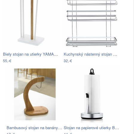
Biely stojan na utierky YAMAZAKI Tosca
Kuchynský nástenný stojan Wenko Trio…
55,-€
32,-€
Bambusový stojan na banány Bambum…
Stojan na papierové utierky Blomus…