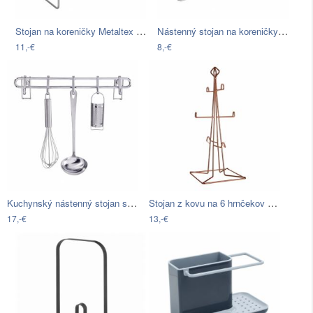
Stojan na koreničky Metaltex Stepp
Nástenný stojan na koreničky Metaltex…
11,-€
8,-€
Kuchynský nástenný stojan s 5 háčikmi…
Stojan z kovu na 6 hrnčekov Premier…
17,-€
13,-€