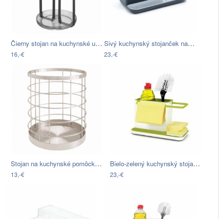
Čierny stojan na kuchynské utierky…
Sivý kuchynský stojanček na umývacie…
16,-€
23,-€
Stojan na kuchynské pomôcky iDesign…
Bielo-zelený kuchynský stojan na…
13,-€
23,-€