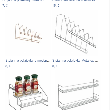
7,-€
15,-€
Stojan na pokrievky v medenej farbe…
Stojan na pokrievky Metaltex Cricket
8,-€
8,-€