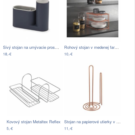
Sivý stojan na umývacie prostriedky…
Rohový stojan v medenej farbe Metaltex
18,-€
10,-€
Stojan na papierové utierky v medenej…
Kovový stojan Metaltex Reflex
5,-€
11,-€