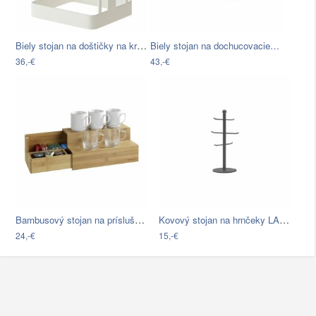
Biely stojan na doštičky na krájanie…
Biely stojan na dochucovacie…
36,-€
43,-€
Bambusový stojan na príslušenstvo ku…
Kovový stojan na hrnčeky LABEL51
24,-€
15,-€