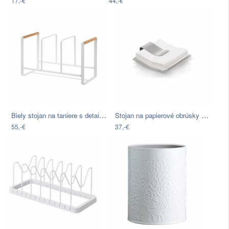
17,-€
44,-€
Biely stojan na taniere s detailom z…
Stojan na papierové obrúsky Blomus Scudo
55,-€
37,-€