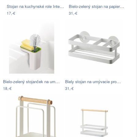
Stojan na kuchynské role InterDesign…
Bielo-zelený stojan na papierové…
17,-€
31,-€
Bielo-zelený stojanček na umývacie…
Biely stojan na umývacie prostriedky…
18,-€
31,-€