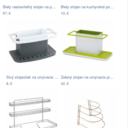
Biely nastaviteľný stojan na pokrievky…
Biely stojan na kuchynské potreby Mason…
67,-€
10,-€
Sivý stojanček na umývacie potreby…
Zelený stojan na umývacie prostriedky…
8,-€
42,-€