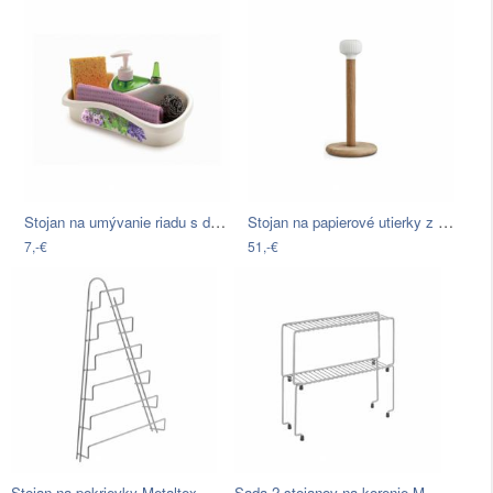
Stojan na umývanie riadu s dávkovačom…
Stojan na papierové utierky z dubového…
7,-€
51,-€
Stojan na pokrievky Metaltex Mango
Sada 2 stojanov na korenie Metaltex…