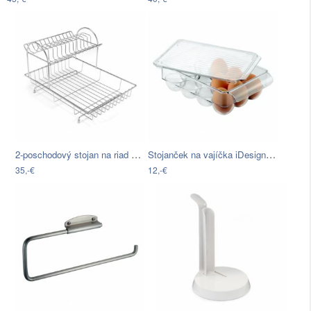
2-poschodový stojan na riad Addis
Stojanček na vajíčka iDesign Fridge Egg
35,-€
12,-€