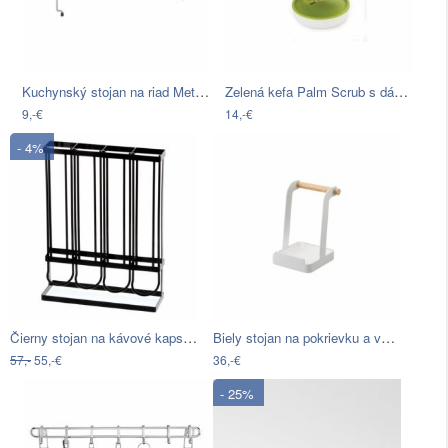
Kuchynský stojan na riad Metaltex
Zelená kefa Palm Scrub s dávkovačom a…
9,-€
14,-€
- 4%
Čierny stojan na kávové kapsule…
Biely stojan na pokrievku a varešku…
57,-
55,-€
36,-€
- 25%