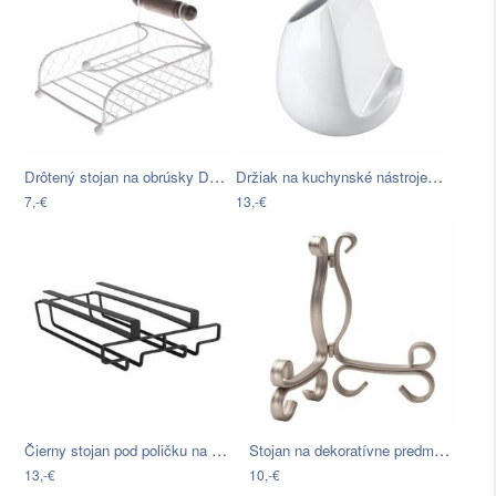
Drôtený stojan na obrúsky Dakls
Držiak na kuchynské nástroje so…
7,-€
13,-€
Čierny stojan pod poličku na poháre…
Stojan na dekoratívne predmety v…
13,-€
10,-€