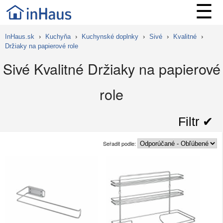
☰
InHaus.sk
›
Kuchyňa
›
Kuchynské doplnky
›
Sivé
›
Kvalitné
›
Držiaky na papierové role
Sivé Kvalitné Držiaky na papierové
role
Filtr ✔︎
Seřadit podle: