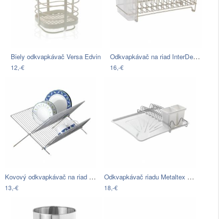
Odkvapkávač na riad InterDesign…
Biely odkvapkávač Versa Edvin
12,-€
16,-€
Kovový odkvapkávač na riad Wenko Duo
Odkvapkávač riadu Metaltex Wave-Te×, 35…
13,-€
18,-€