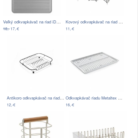
Veľký odkvapkávač na riad iDesign Lineo
Kovový odkvapkávač na riad Wenko Basket
18,-
17,-€
11,-€
Antikoro odkvapkávač na riad s čiernymi…
Odkvapkávač riadu Metaltex Wave-Tex, 46…
12,-€
16,-€