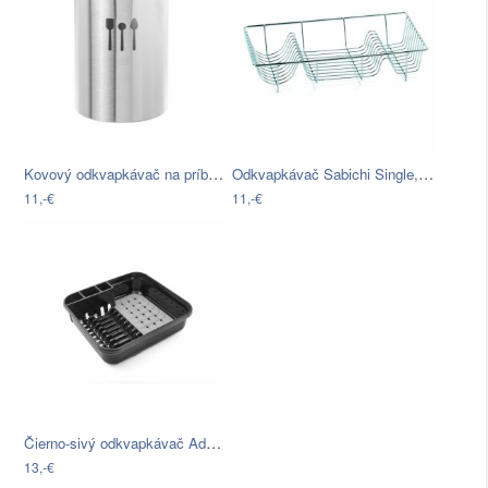
Kovový odkvapkávač na príbory Unimasa,…
Odkvapkávač Sabichi Single, 48 x 32 cm
11,-€
11,-€
Čierno-sivý odkvapkávač Addis Twin
13,-€