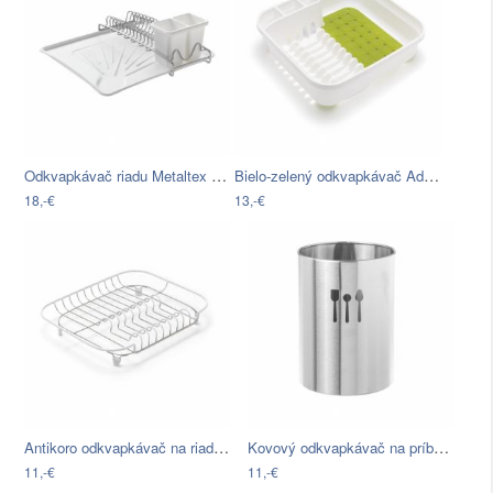
Odkvapkávač riadu Metaltex Wave-Te×, 35…
Bielo-zelený odkvapkávač Addis Twin
18,-€
13,-€
Antikoro odkvapkávač na riad s bielymi…
Kovový odkvapkávač na príbory Unimasa,…
11,-€
11,-€