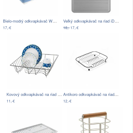
Bielo-modrý odkvapkávač Wenko Laguna
Veľký odkvapkávač na riad iDesign Lineo
17,-€
18,-
17,-€
Kovový odkvapkávač na riad Wenko Basket
Antikoro odkvapkávač na riad s čiernymi…
11,-€
12,-€