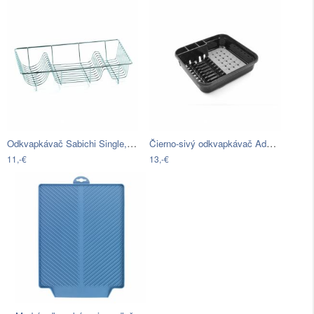
Odkvapkávač Sabichi Single, 48 x 32 cm
Čierno-sivý odkvapkávač Addis Twin
11,-€
13,-€