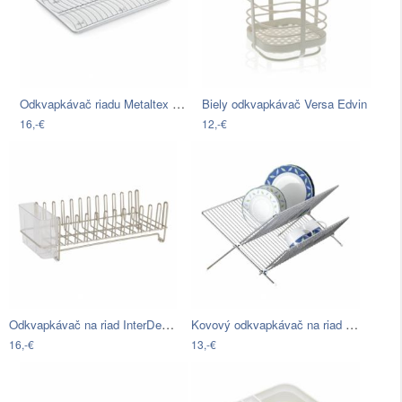
Odkvapkávač riadu Metaltex Wave-Tex, 46…
Biely odkvapkávač Versa Edvin
16,-€
12,-€
Odkvapkávač na riad InterDesign…
Kovový odkvapkávač na riad Wenko Duo
16,-€
13,-€