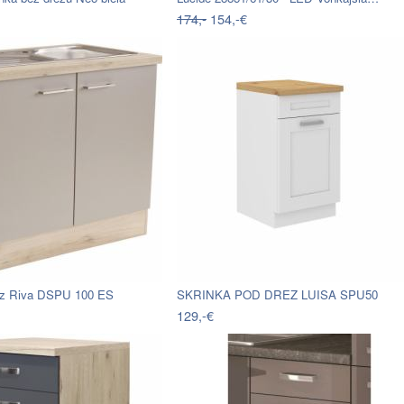
174,-
154,-€
rez Riva DSPU 100 ES
SKRINKA POD DREZ LUISA SPU50
129,-€