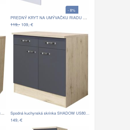
- 8%
PREDNÝ KRYT NA UMÝVAČKU RIADU ALBA GSP…
119,-
109,-€
SPODNÁ KUCHYNSKÁ SKRINKA SAMOA US 100
Spodná kuchynská skrinka SHADOW US80…
149,-€