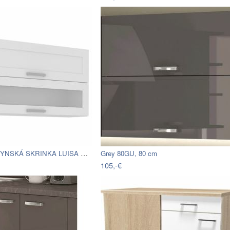
HORNÁ KUCHYNSKÁ SKRINKA LUISA HKKG 110
Grey 80GU, 80 cm
105,-€