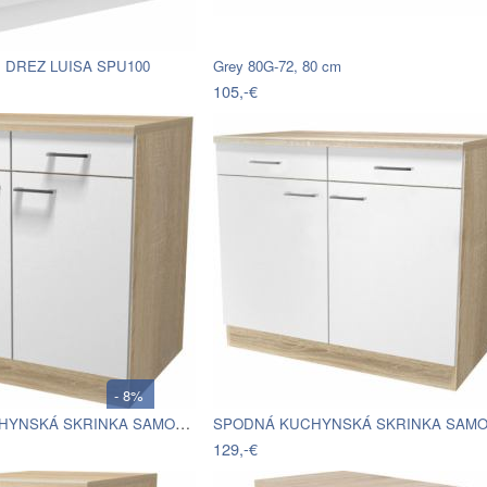
 DREZ LUISA SPU100
Grey 80G-72, 80 cm
105,-€
- 8%
SPODNÁ KUCHYNSKÁ SKRINKA SAMOA US 80
129,-€