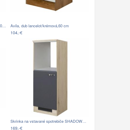
60…
Avila, dub lancelot/krémová,60 cm
104,-€
Skrinka na vstavané spotrebiče SHADOW…
169,-€