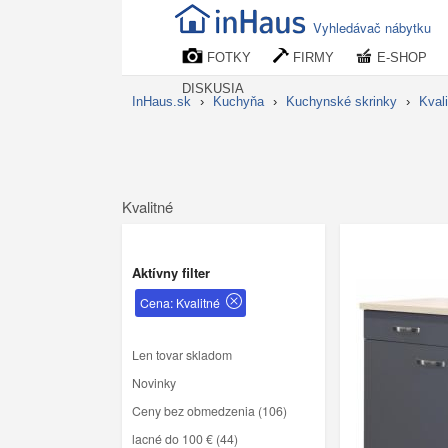
Vyhledávač nábytku
FOTKY
FIRMY
E-SHOP
DISKUSIA
InHaus.sk
›
Kuchyňa
›
Kuchynské skrinky
›
Kval
Kvalitné
Aktívny filter
Cena: Kvalitné
Len tovar skladom
Novinky
Ceny bez obmedzenia (106)
lacné do 100 € (44)