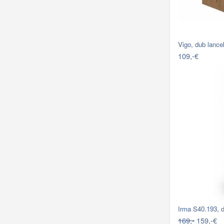
Vigo, dub lancel
109,-€
Irma S40.193, d
169,-
159,-€