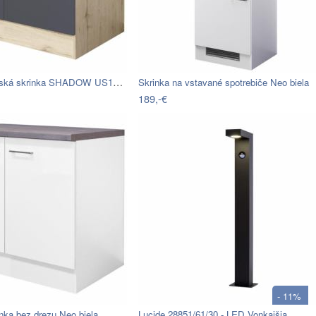
Spodná kuchynská skrinka SHADOW US100…
Skrinka na vstavané spotrebiče Neo biela
189,-€
- 11%
nka bez drezu Neo biela
Lucide 28851/61/30 - LED Vonkajšia…