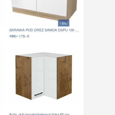
- 5%
SKRINKA POD DREZ SAMOA DSPU 100 ES
189,-
179,-€
Avila, dub lancelot/krémová,šírka 60 cm