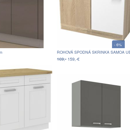
- 6%
cm
169,-
159,-€