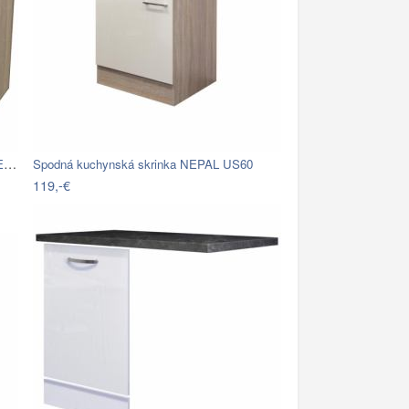
ROHOVÁ SPODNÁ SKRINKA SAMOA UEBE 110
Spodná kuchynská skrinka NEPAL US60
119,-€