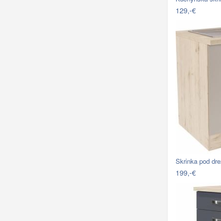
129,-€
Skrinka pod d
199,-€