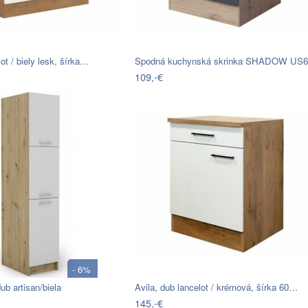
ot / biely lesk, šírka…
Spodná kuchynská skrinka SHADOW US
109,-€
- 6%
ub artisan/biela
Avila, dub lancelot / krémová, šírka 60…
145,-€