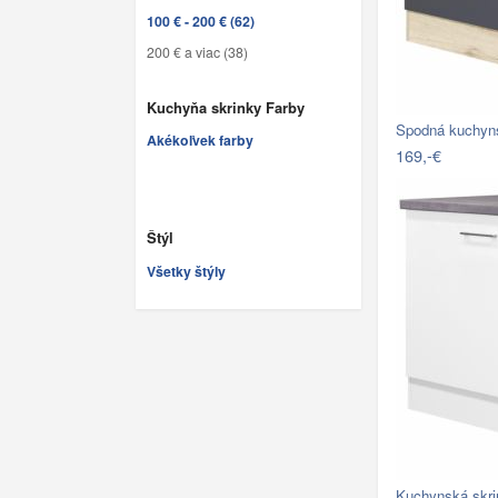
100 € - 200 € (62)
200 € a viac (38)
Kuchyňa skrinky Farby
Akékoľvek farby
169,-€
Štýl
Všetky štýly
Kuchynská skri