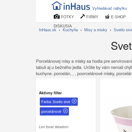
Vyhledávač nábytku
FOTKY
FIRMY
E-SHOP
DISKUSIA
InHaus.sk
›
Kuchyňa
›
Misy a misky
›
Svetlo siv
Svet
Porcelánovej misy a misky sa hodia pre servírovanie 
tabuli aj u bežného jedla. Určite by vám nemali chý
kuchyne. porcelán, , , poorcelánové misky, porcelá
Aktívny filter
Farba: Svetlo sivé
porcelánové
Len tovar skladom