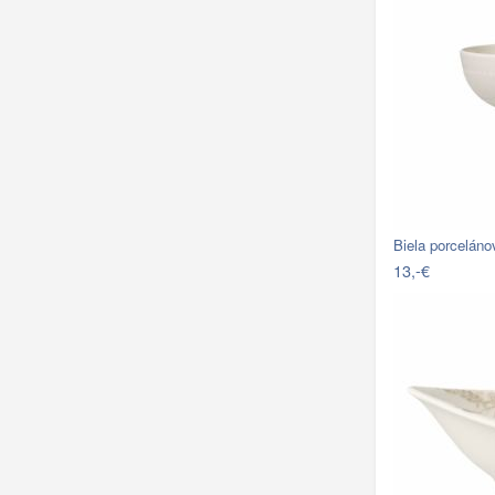
Biela porcelán
13,-€