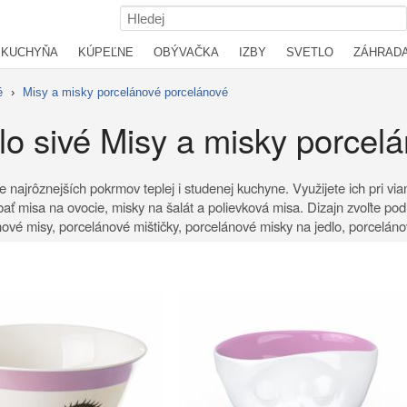
KUCHYŇA
KÚPEĽNE
OBÝVAČKA
IZBY
SVETLO
ZÁHRAD
é
›
Misy a misky porcelánové porcelánové
lo sivé Misy a misky porcel
najrôznejších pokrmov teplej i studenej kuchyne. Využijete ich pri vian
bať misa na ovocie, misky na šalát a polievková misa. Dizajn zvoľte podľ
nové misy, porcelánové mištičky, porcelánové misky na jedlo, porcelán