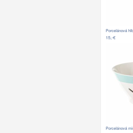
Porcelánová h
15,-€
Porcelánová m