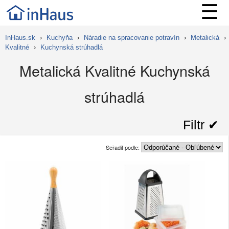
☰
InHaus.sk
›
Kuchyňa
›
Náradie na spracovanie potravín
›
Metalická
›
Kvalitné
›
Kuchynská strúhadlá
Metalická Kvalitné Kuchynská
strúhadlá
Filtr ✔︎
Seřadit podle: