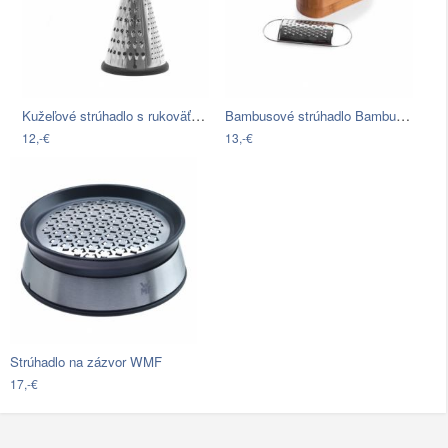
Kužeľové strúhadlo s rukoväťou z…
Bambusové strúhadlo Bambum Thende
12,-€
13,-€
Strúhadlo na zázvor WMF
17,-€