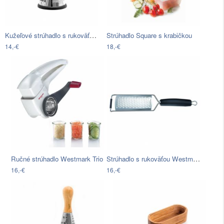
Kužeľové strúhadlo s rukoväťou z…
Strúhadlo Square s krabičkou
14,-€
18,-€
Strúhadlo s rukoväťou Westmark
Ručné strúhadlo Westmark Trio
16,-€
16,-€