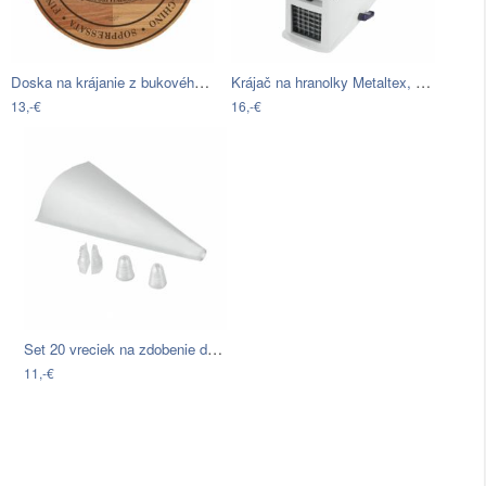
Doska na krájanie z bukového dreva…
Krájač na hranolky Metaltex, 12 × 30 cm
13,-€
16,-€
Set 20 vreciek na zdobenie dezertov s 2…
11,-€