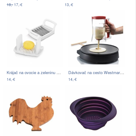
18,-
17,-€
13,-€
Krájač na ovocie a zeleninu Metaltex
Dávkovač na cesto Westmark Portion
14,-€
14,-€