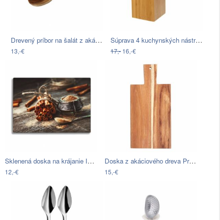
Drevený príbor na šalát z akáciového…
Súprava 4 kuchynských nástrojov z…
13,-€
17,-
16,-€
Sklenená doska na krájanie Insigne…
Doska z akáciového dreva Premier…
12,-€
15,-€