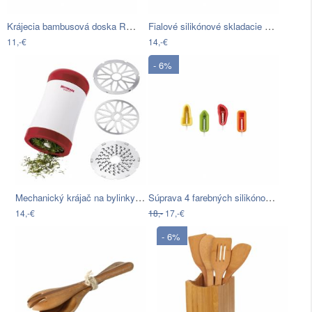
Krájecia bambusová doska Rooster
Fialové silikónové skladacie sito…
11,-€
14,-€
- 6%
Mechanický krájač na bylinky Westmark…
Súprava 4 farebných silikónových foriem…
14,-€
18,-
17,-€
- 6%