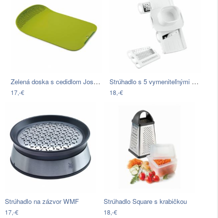
Zelená doska s cedidlom Joseph Joseph…
Strúhadlo s 5 vymeniteľnými nadstavcami…
17,-€
18,-€
Strúhadlo na zázvor WMF
Strúhadlo Square s krabičkou
17,-€
18,-€