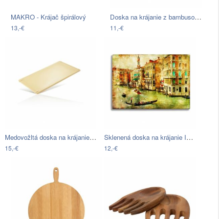
Doska na krájanie z bambusového dreva s…
MAKRO - Krájač špirálový
13,-€
11,-€
Medovožltá doska na krájanie Zone…
Sklenená doska na krájanie Insigne…
15,-€
12,-€