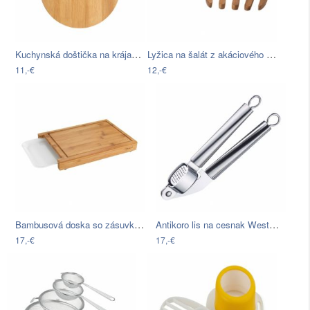
Kuchynská doštička na krájanie z…
Lyžica na šalát z akáciového dreva T&G…
11,-€
12,-€
Bambusová doska so zásuvkou Bruno
Antikoro lis na cesnak Westmark
17,-€
17,-€