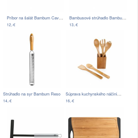
Príbor na šalát Bambum Cavaletta
Bambusové strúhadlo Bambum Thende
12,-€
13,-€
Súprava kuchynského náčinia z bambusu v…
Strúhadlo na syr Bambum Reso
14,-€
16,-€