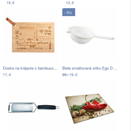
19,-€
13,-€
- 5%
Doska na krájanie z bambusového dreva…
Biele smaltované sitko Ego Dekor Milan
17,-€
20,-
19,-€