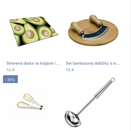
Sklenená doska na krájanie Insigne…
Set bambusovej doštičky a krájača…
12,-€
13,-€
- 30%