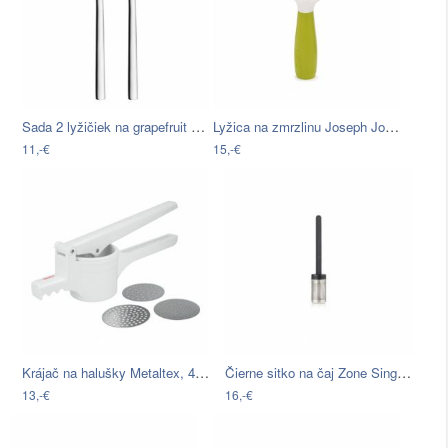
Sada 2 lyžičiek na grapefruit WMF Nuova…
Lyžica na zmrzlinu Joseph Joseph Dimple
11,-€
15,-€
Krájač na halušky Metaltex, 40 × 9 cm
Čierne sitko na čaj Zone Singles
13,-€
16,-€