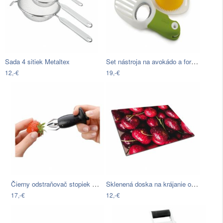
Set nástroja na avokádo a formičky na…
Sada 4 sitiek Metaltex
12,-€
19,-€
Čierny odstraňovač stopiek WMF…
Sklenená doska na krájanie obraz…
17,-€
12,-€