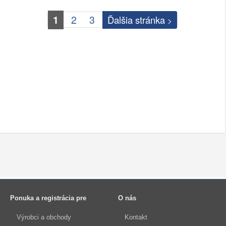
1
2
3
Ďalšia stránka
>
Ponuka a registrácia pre
O nás
Výrobci a obchody
Kontakt