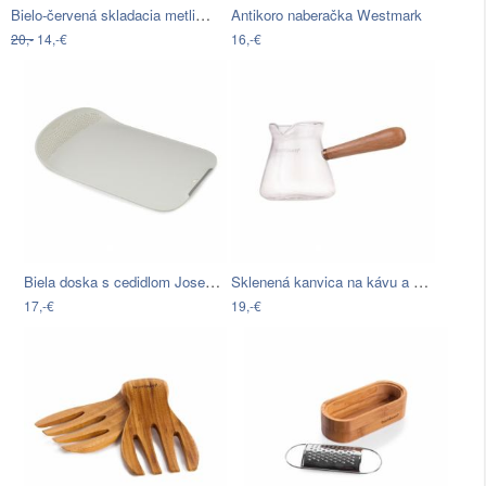
Bielo-červená skladacia metlička Joseph…
Antikoro naberačka Westmark
20,-
14,-€
16,-€
Biela doska s cedidlom Joseph Joseph…
Sklenená kanvica na kávu a čaj s…
17,-€
19,-€