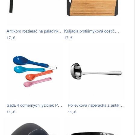
Antikoro roztierač na palacinkové cesto…
Krájacia protišmyková doštička z…
17,-€
17,-€
Sada 4 odmerných lyžičiek Premier…
Polievková naberačka z antikoro ocele…
11,-€
11,-€