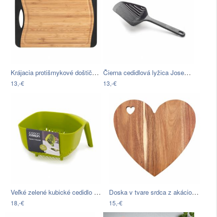
Krájacia protišmykové doštička z…
Čierna cedidlová lyžica Joseph Joseph…
13,-€
13,-€
Veľké zelené kubické cedidlo Joseph…
Doska v tvare srdca z akáciového dreva…
18,-€
15,-€