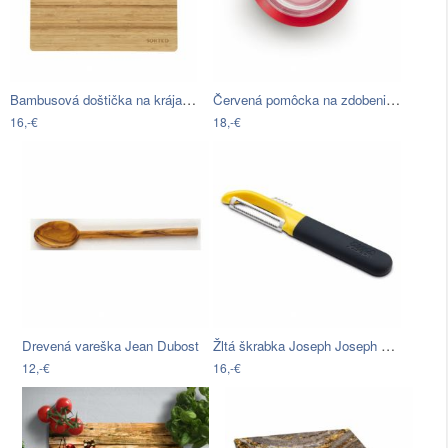
Bambusová doštička na krájanie Premier…
Červená pomôcka na zdobenie na cupcakes…
16,-€
18,-€
Žltá škrabka Joseph Joseph Multi-peel
Drevená vareška Jean Dubost
12,-€
16,-€