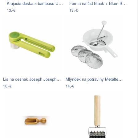
Krájacia doska z bambusu Unimasa Chef,…
Forma na ľad Black + Blum Brrrrr
13,-€
13,-€
Lis na cesnak Joseph Joseph Helix
Mlynček na potraviny Metaltex White, ⌀…
16,-€
14,-€