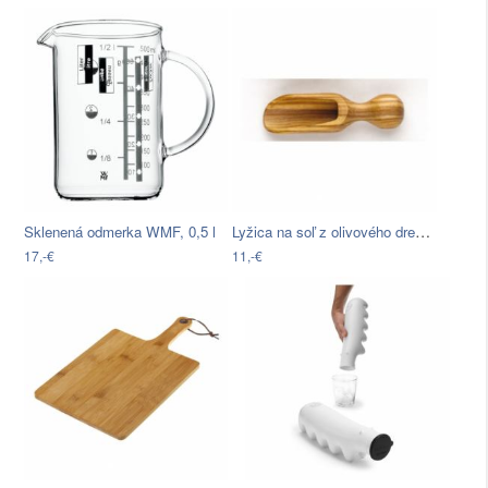
Lyžica na soľ z olivového dreva Jean…
Sklenená odmerka WMF, 0,5 l
17,-€
11,-€