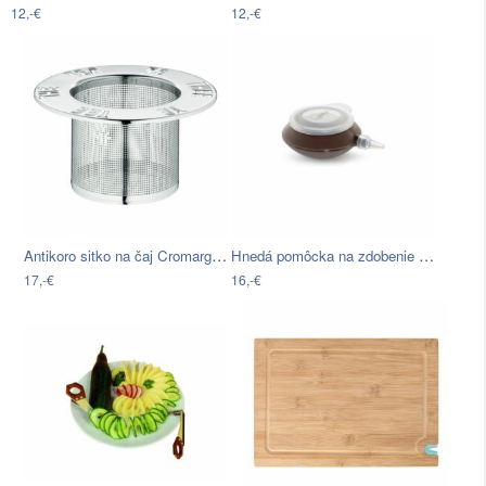
12,-€
12,-€
Antikoro sitko na čaj Cromargan® WMF,…
Hnedá pomôcka na zdobenie so 4…
17,-€
16,-€