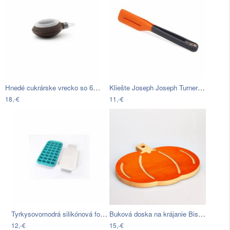
Hnedé cukrárske vrecko so 6 nadstavcami…
Kliešte Joseph Joseph Turner Tongs
18,-€
11,-€
Tyrkysovomodrá silikónová forma na ľad…
Buková doska na krájanie Bisetti…
12,-€
15,-€