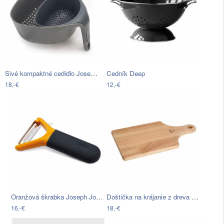
Sivé kompaktné cedidlo Joseph Joseph…
Cedník Deep
18,-€
12,-€
Oranžová škrabka Joseph Joseph Multi…
Doštička na krájanie z dreva gumovníka…
16,-€
18,-€