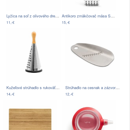
Lyžica na soľ z olivového dreva Jean…
Antikoro zmäkčovač mäsa Sagaform BBQ
11,-€
15,-€
Kužeľové strúhadlo s rukoväťou z…
Strúhadlo na cesnak a zázvor Joseph…
14,-€
12,-€