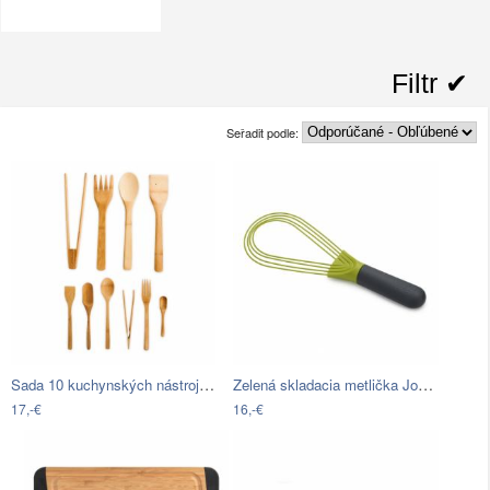
Filtr ✔︎
Seřadit podle:
Sada 10 kuchynských nástrojov z bambusu…
Zelená skladacia metlička Joseph Joseph…
17,-€
16,-€