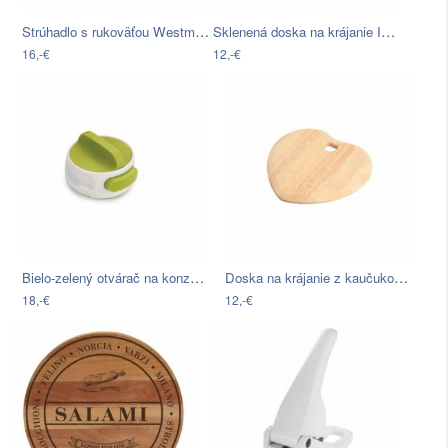
Strúhadlo s rukoväťou Westmark
Sklenená doska na krájanie Insigne Spice
16,-€
12,-€
Bielo-zelený otvárač na konzervy Joseph…
Doska na krájanie z kaučukovníka T&G…
18,-€
12,-€