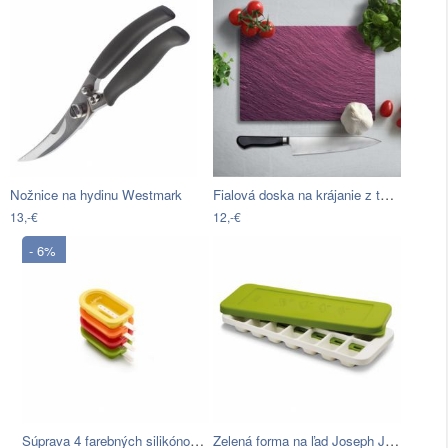
Fialová doska na krájanie z tvrdeného…
Nožnice na hydinu Westmark
13,-€
12,-€
- 6%
Súprava 4 farebných silikónových foriem…
Zelená forma na ľad Joseph Joseph…