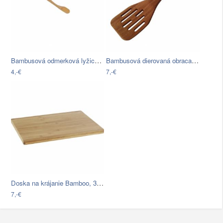
Bambusová odmerková lyžica Bambum Teme,…
Bambusová dierovaná obracačka Capretta,…
4,-€
7,-€
Doska na krájanie Bamboo, 35/25cm
7,-€