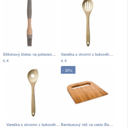
Silikónový štetec na potieranie Sabichi…
Vareška s otvormi z bukového dreva…
4,-€
4,-€
- 20%
Vareška s otvorom z bukového dreva…
Bambusový nôž na cesto Bambum Fulk