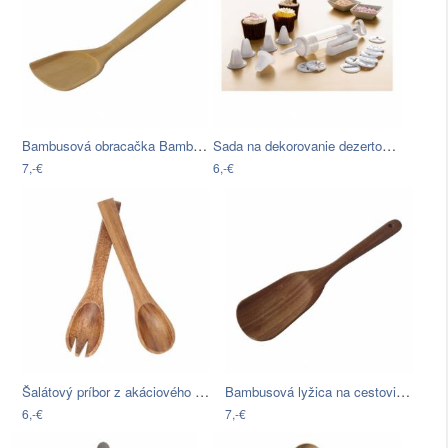
Bambusová obracačka Bambum Victor
Sada na dekorovanie dezertov Premier…
7,-€
6,-€
Šalátový príbor z akáciového dreva…
Bambusová lyžica na cestoviny Bambum…
6,-€
7,-€