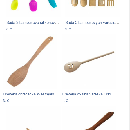
Sada 3 bambusovo-silikónových stierok…
Sada 5 bambusových varešiek Housewares
8,-€
9,-€
Drevená oválna vareška Orion Face,…
Drevená obracačka Westmark
3,-€
1,-€