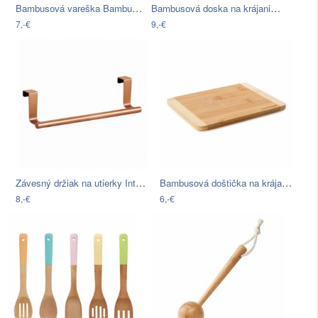
Bambusová vareška Bambum Caprino
Bambusová doska na krájanie Bambum,…
7,-€
9,-€
Závesný držiak na utierky InterDesign…
Bambusová doštička na krájanie Bambum…
8,-€
6,-€