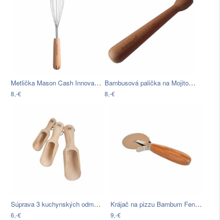
Metlička Mason Cash Innovative
Bambusová palička na Mojito Bambum…
8,-€
8,-€
Súprava 3 kuchynských odmeriek z…
Krájač na pizzu Bambum Fenola
6,-€
9,-€