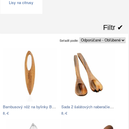
Lisy na citrusy
Filtr ✔︎
Seřadit podle:
Bambusový nôž na bylinky Bambum Gaas
Sada 2 šalátových naberačiek z…
8,-€
8,-€