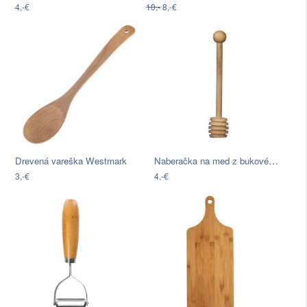
4,-€
10,-
8,-€
Naberačka na med z bukového dreva…
Drevená vareška Westmark
3,-€
4,-€