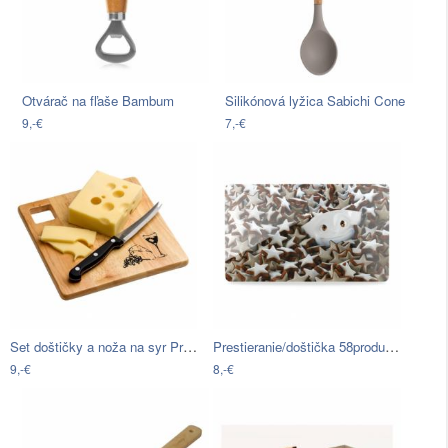
Otvárač na fľaše Bambum
Silikónová lyžica Sabichi Cone
9,-€
7,-€
Set doštičky a noža na syr Premier…
Prestieranie/doštička 58products…
9,-€
8,-€