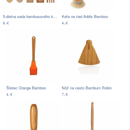
5-dielna sada bambusového kuchynského…
Kefa na riad Addis Bamboo
9,-€
4,-€
Štetec Orange Bamboo
Nôž na cesto Bambum Robin
4,-€
7,-€