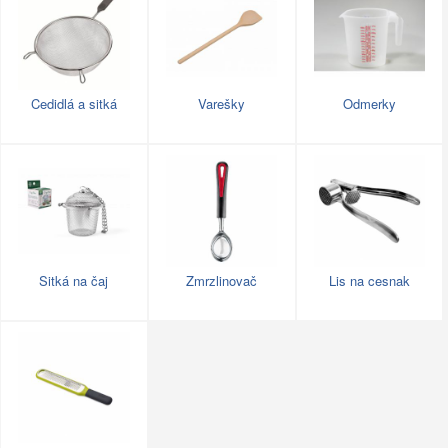
Cedidlá a sitká
Varešky
Odmerky
Sitká na čaj
Zmrzlinovač
Lis na cesnak