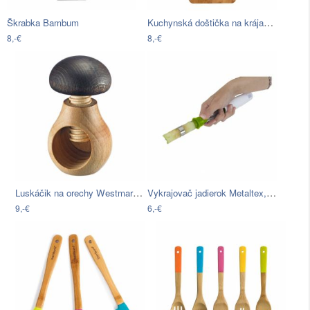
Kuchynská doštička na krájanie z…
Škrabka Bambum
8,-€
8,-€
Luskáčik na orechy Westmark Holz
Vykrajovač jadierok Metaltex, dĺžka 26…
9,-€
6,-€