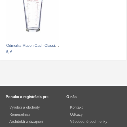
Odmerka Mason Cash Classic Collection,…
5,-€
Ponuka a registrácia pre
O nás
Výrobci a obchody
Kontakt
Remeselníci
Odkazy
Architekti a dizajnéri
Všeobecné podmienky