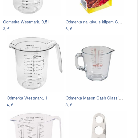
Odmerka na kávu s klipem Coffee Spoon
Odmerka Westmark, 0,5 l
3,-€
6,-€
Odmerka Mason Cash Classic Collection,…
Odmerka Westmark, 1 l
4,-€
8,-€