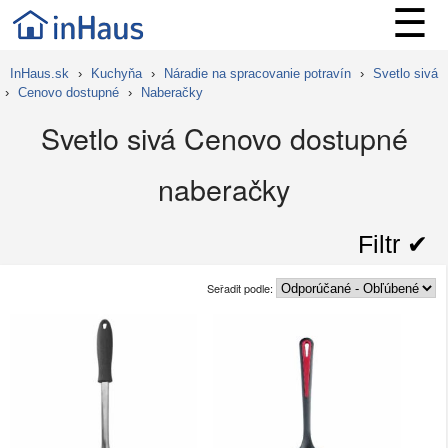
☰
InHaus.sk
›
Kuchyňa
›
Náradie na spracovanie potravín
›
Svetlo sivá
›
Cenovo dostupné
›
Naberačky
Svetlo sivá Cenovo dostupné
naberačky
Filtr ✔︎
Seřadit podle: