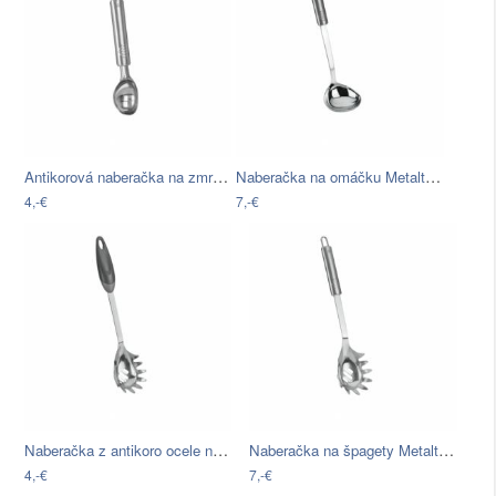
Antikorová naberačka na zmrzlinu…
Naberačka na omáčku Metaltex Sauce,…
4,-€
7,-€
Naberačka z antikoro ocele na cestoviny…
Naberačka na špagety Metaltex, dĺžka 31…
4,-€
7,-€