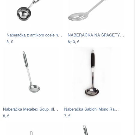
Naberačka z antikoro ocele na zmrzlinu…
NABERAČKA NA ŠPAGETY DANI
8,-€
6,-
3,-€
Naberačka Metaltex Soup, dĺžka 31 cm
Naberačka Sabichi Mono Range
8,-€
7,-€