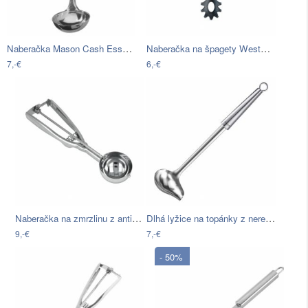
Naberačka Mason Cash Essentials
Naberačka na špagety Westmark Gallant
7,-€
6,-€
Naberačka na zmrzlinu z antikoro ocele…
Dlhá lyžice na topánky z nerezovej…
9,-€
7,-€
- 50%