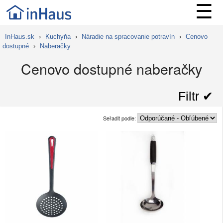
☰
InHaus.sk
›
Kuchyňa
›
Náradie na spracovanie potravín
›
Cenovo
dostupné
›
Naberačky
Cenovo dostupné naberačky
Filtr ✔︎
Seřadit podle: