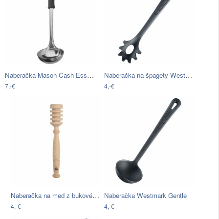
Naberačka Mason Cash Essentials
Naberačka na špagety Westmark Gentle
7,-€
4,-€
Naberačka na med z bukového dreva T&G…
Naberačka Westmark Gentle
4,-€
4,-€