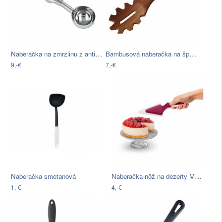
Naberačka na zmrzlinu z antikoro ocele…
Bambusová naberačka na špagety Bambum
9,-€
7,-€
Naberačka-nôž na dezerty Metaltex
Naberačka smotanová
1,-€
4,-€