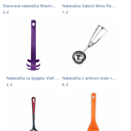
Dierovaná naberačka Westmark Gallant
Naberačka Sabichi Mono Range
6,-€
7,-€
Naberačka na špagety Vialli Design…
Naberačka z antikoro ocele na zmrzlinu…
4,-€
8,-€