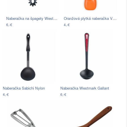
Naberačka na špagety Westmark Gallant
Oranžová plytká naberačka Vialli Design…
6,-€
4,-€
Naberačka Sabichi Nylon
Naberačka Westmark Gallant
4,-€
6,-€