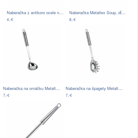
Naberačka z antikoro ocele na cestoviny…
Naberačka Metaltex Soup, dĺžka 31 cm
4,-€
8,-€
Naberačka na omáčku Metaltex Sauce,…
Naberačka na špagety Metaltex, dĺžka 31…
7,-€
7,-€