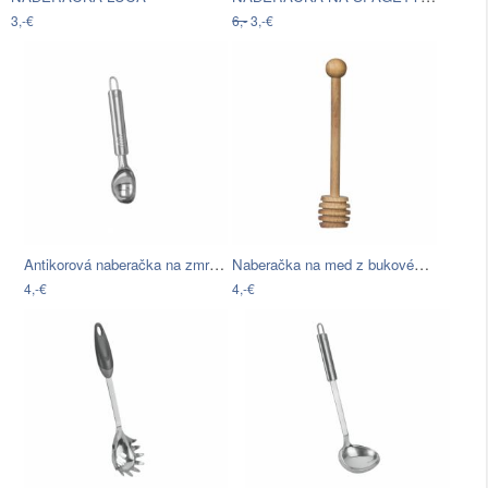
3,-€
6,-
3,-€
Antikorová naberačka na zmrzlinu…
Naberačka na med z bukového dreva…
4,-€
4,-€