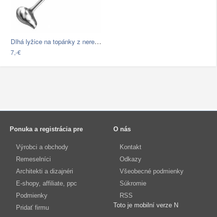
Dlhá lyžice na topánky z nerezovej…
7,-€
Ponuka a registrácia pre
O nás
Výrobci a obchody
Kontakt
Remeselníci
Odkazy
Architekti a dizajnéri
Všeobecné podmienky
E-shopy, affiliate, ppc
Súkromie
Podmienky
RSS
Toto je mobilní verze N
Pridať firmu