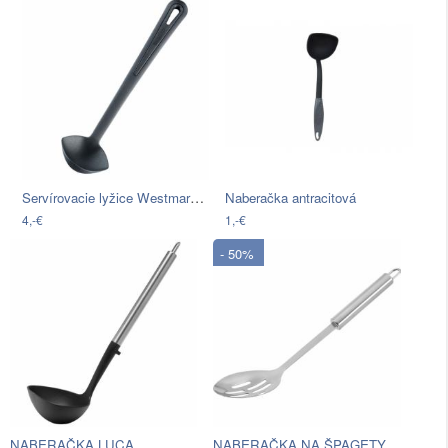
Servírovacie lyžice Westmark Gentle
Naberačka antracitová
4,-€
1,-€
- 50%
NABERAČKA NA ŠPAGETY DANI
NABERAČKA LUCA