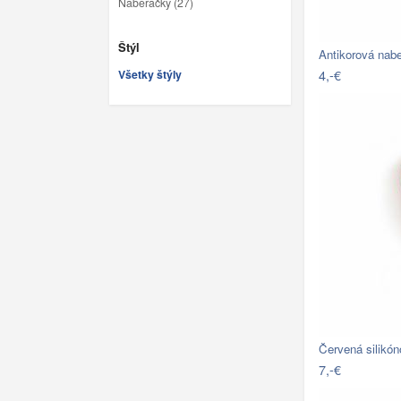
Naberačky (27)
Štýl
Antikorová nab
4,-€
Všetky štýly
Červená silikó
7,-€