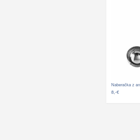
Naberačka z an
8,-€