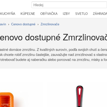
KUCHYŇA
KÚPEĽNE
OBÝVAČKA
IZBY
SVETLO
ZÁHRAD
ravín
›
Cenovo dostupné
›
Zmrzlinovače
enovo dostupné Zmrzlinova
astné domáce zmrzlinu. Z kvalitných surovín, podľa svojich chutí a če
 Ak chcete robiť zmrzlinu častejšie, zauvažujte nad zmrzlinovač s vlas
. Potrebovať budete aj naberačku alebo porcovač na zmrzlinu, misky a fo