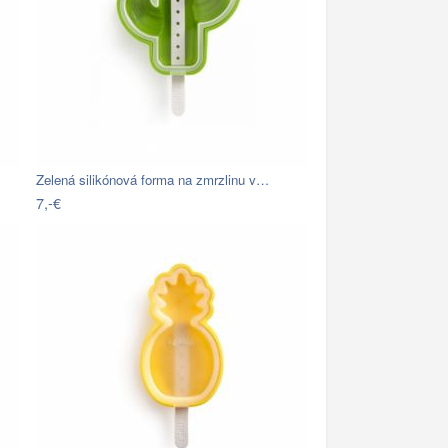
Zelená silikónová forma na zmrzlinu v…
7,-€