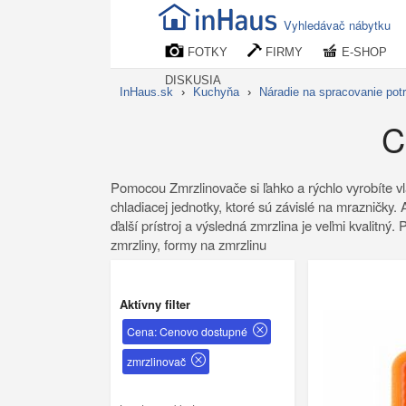
Vyhledávač nábytku
FOTKY
FIRMY
E-SHOP
DISKUSIA
InHaus.sk
›
Kuchyňa
›
Náradie na spracovanie pot
C
Pomocou Zmrzlinovače si ľahko a rýchlo vyrobíte vl
chladiacej jednotky, ktoré sú závislé na mrazničky.
ďalší prístroj a výsledná zmrzlina je veľmi kvalitný
zmrzliny, formy na zmrzlinu
Aktívny filter
Cena: Cenovo dostupné
zmrzlinovač