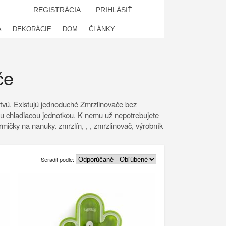
REGISTRÁCIA
PRIHLÁSIŤ
A
DEKORÁCIE
DOM
ČLÁNKY
če
rstvú. Existujú jednoduché Zmrzlinovače bez
tnou chladiacou jednotkou. K nemu už nepotrebujete
rmičky na nanuky. zmrzlín, , , zmrzlinovač, výrobník
Seřadit podle: