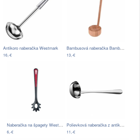
Bambusová naberačka Bambum Hierro
Antikoro naberačka Westmark
16,-€
13,-€
Naberačka na špagety Westmark Gallant
Polievková naberačka z antikoro ocele…
6,-€
11,-€