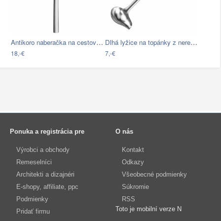
Antikoro naberačka na cestoviny…
Dlhá lyžice na topánky z nerezovej…
18,-€
7,-€
Ponuka a registrácia pre
O nás
Výrobci a obchody
Kontakt
Remeselníci
Odkazy
Architekti a dizajnéri
Všeobecné podmienky
E-shopy, affiliate, ppc
Súkromie
Podmienky
RSS
Toto je mobilní verze N
Pridať firmu