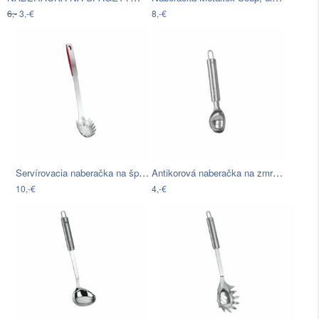
6,-
3,-€
8,-€
Servírovacia naberačka na špagety z…
Antikorová naberačka na zmrzlinu…
10,-€
4,-€