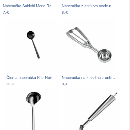
Naberačka Sabichi Mono Range
Naberačka z antikoro ocele na zmrzlinu…
7,-€
8,-€
Naberačka na zmrzlinu z antikoro ocele…
Čierna naberačka Bitz Noir
23,-€
9,-€