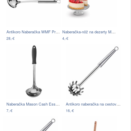
Antikoro Naberačka WMF Profi Plus aj
Naberačka-nôž na dezerty Metaltex
28,-€
4,-€
Naberačka Mason Cash Essentials
Antikoro naberačka na cestoviny Westmark
7,-€
16,-€