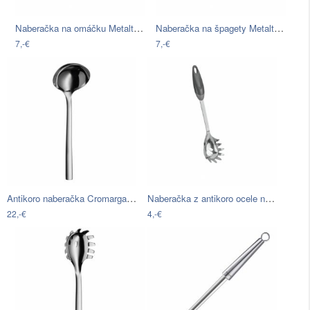
Naberačka na omáčku Metaltex Sauce,…
Naberačka na špagety Metaltex, dĺžka 31…
7,-€
7,-€
Antikoro naberačka Cromargan® WMF Nuova…
Naberačka z antikoro ocele na cestoviny…
22,-€
4,-€