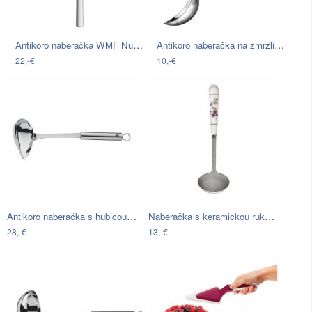
Antikoro naberačka WMF Nuova
Antikoro naberačka na zmrzlinu Westmark
22,-€
10,-€
Antikoro naberačka s hubicou WMF Profi…
Naberačka s keramickou rukoväťou…
28,-€
13,-€