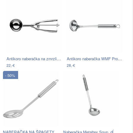
Antikoro naberačka na zmrzlinu…
Antikoro naberačka WMF Profi Plus V
22,-€
28,-€
- 50%
NABERAČKA NA ŠPAGETY DANI
Naberačka Metaltex Soup, dĺžka 31 cm