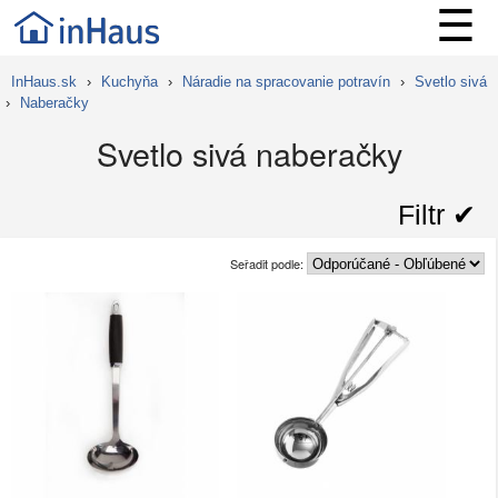
☰
InHaus.sk
›
Kuchyňa
›
Náradie na spracovanie potravín
›
Svetlo sivá
›
Naberačky
Svetlo sivá naberačky
Filtr ✔︎
Seřadit podle: