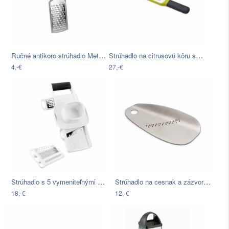
Ručné antikoro strúhadlo Metaltex Mini,…
Strúhadlo na citrusovú kôru so stierkou…
4,-€
27,-€
Strúhadlo s 5 vymeniteľnými nadstavcami…
Strúhadlo na cesnak a zázvor Joseph…
18,-€
12,-€