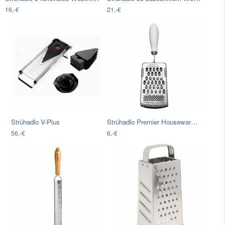
16,-€
21,-€
Strúhadlo Premier Housewares Bygone
Strúhadlo V-Plus
56,-€
6,-€