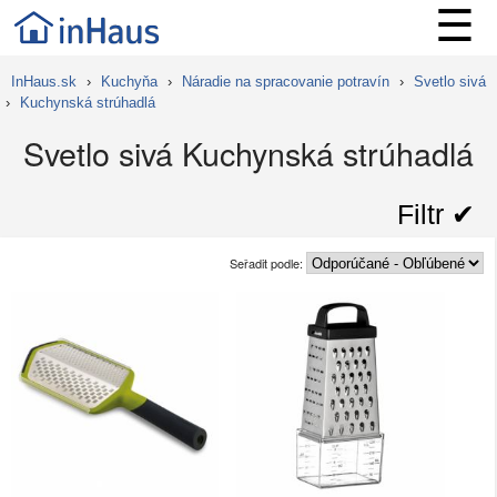
☰
InHaus.sk
›
Kuchyňa
›
Náradie na spracovanie potravín
›
Svetlo sivá
›
Kuchynská strúhadlá
Svetlo sivá Kuchynská strúhadlá
Filtr ✔︎
Seřadit podle: