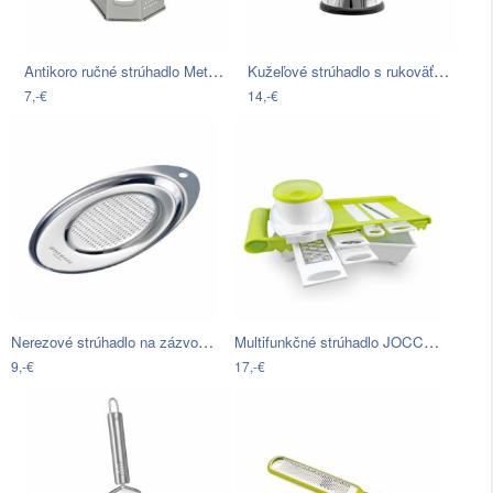
Antikoro ručné strúhadlo Metaltex…
Kužeľové strúhadlo s rukoväťou z…
7,-€
14,-€
Nerezové strúhadlo na zázvor Westmark…
Multifunkčné strúhadlo JOCCA 5in1
9,-€
17,-€