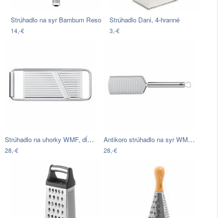
Strúhadlo na syr Bambum Reso
Strúhadlo Dani, 4-hranné
14,-€
3,-€
Strúhadlo na uhorky WMF, dĺžka 30 cm
Antikoro strúhadlo na syr WMF…
28,-€
28,-€