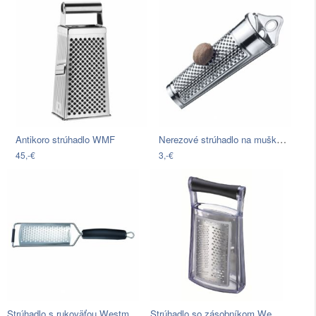
Nerezové strúhadlo na muškátový oriešok…
Antikoro strúhadlo WMF
45,-€
3,-€
Strúhadlo s rukoväťou Westmark
Strúhadlo so zásobníkom Westmark…