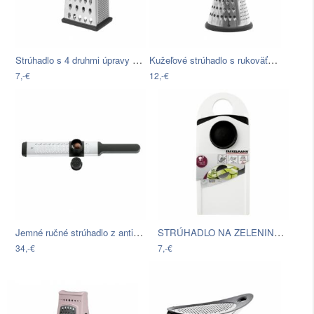
Strúhadlo s 4 druhmi úpravy Unimasa,…
Kužeľové strúhadlo s rukoväťou z…
7,-€
12,-€
Jemné ručné strúhadlo z antikoro ocele…
STRÚHADLO NA ZELENINU EVE
34,-€
7,-€