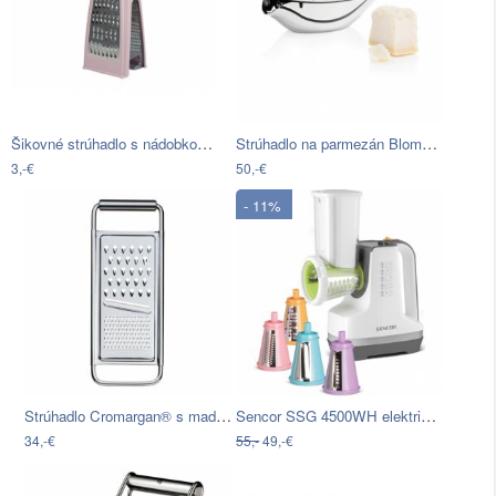
Šikovné strúhadlo s nádobkou ružová
Strúhadlo na parmezán Blomus Basic
3,-€
50,-€
- 11%
Strúhadlo Cromargan® s madlem WMF,…
Sencor SSG 4500WH elektrické strúhadlo
34,-€
55,-
49,-€