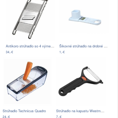
Antikoro strúhadlo so 4 výmennými…
Šikovné strúhadlo na drobné potraviny…
34,-€
1,-€
Strúhadlo na kapustu Westmark Universal
Strúhadlo Technicus Quadro
24,-€
7,-€