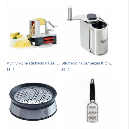
Multifunkčné strúhadlo na zeleninu…
Strúhadlo na parmezán Kitchen Craft…
43,-€
29,-€