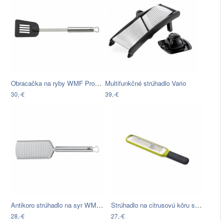
Obracačka na ryby WMF Profi Plus
Multifunkčné strúhadlo Vario
30,-€
39,-€
Antikoro strúhadlo na syr WMF…
Strúhadlo na citrusovú kôru so stierkou…
28,-€
27,-€