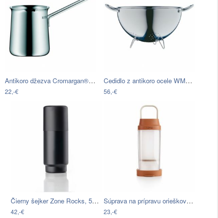
Antikoro džezva Cromargan® WMF, 340 ml
Cedidlo z antikoro ocele WMF, ø 24 cm
22,-€
56,-€
Čierny šejker Zone Rocks, 550 ml
Súprava na prípravu orieškového mlieka…
42,-€
23,-€