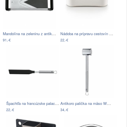
Mandolína na zeleninu z antikoro ocele…
Nádoba na prípravu cestovín v…
91,-€
22,-€
Špachtľa na francúzske palacinky WMF…
Antikoro palička na mäso WMF Profi Plus
22,-€
34,-€