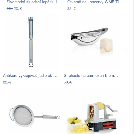
Sivomodrý skladací lopárik Josoph…
Otvárač na konzervy WMF Tin Up, dĺžka…
25,-
23,-€
22,-€
Antikoro vykrajovač jadierok WMF…
Strúhadlo na parmezán Blomus Basic
22,-€
50,-€