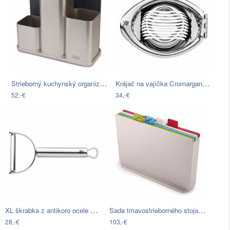
Strieborný kuchynský organizér s…
Krájač na vajíčka Cromargan® WMF…
52,-€
34,-€
XL škrabka z antikoro ocele WMF Profi…
Sada tmavostrieborného stojana so 4…
28,-€
103,-€