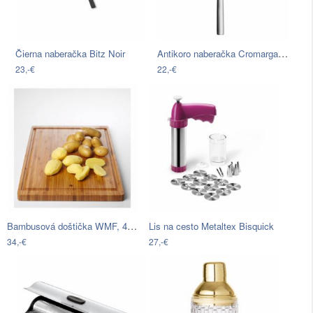
Antikoro naberačka Cromargan® WMF Nuova…
Čierna naberačka Bitz Noir
23,-€
22,-€
Bambusová doštička WMF, 45 x 30 cm
Lis na cesto Metaltex Bisquick
34,-€
27,-€