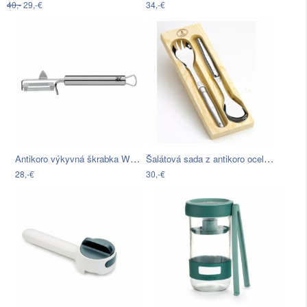
40,-
29,-€
34,-€
Antikoro výkyvná škrabka WMF Cromargan®…
Šalátová sada z antikoro ocele v…
28,-€
30,-€