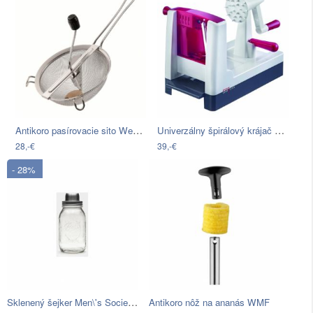
Antikoro pasírovacie sito Westmark
Univerzálny špirálový krájač na…
28,-€
39,-€
- 28%
Sklenený šejker Men\'s Society Mason,…
Antikoro nôž na ananás WMF