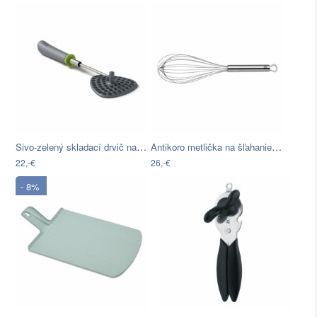
Sivo-zelený skladací drvič na zemiaky…
Antikoro metlička na šľahanie WMF…
22,-€
26,-€
- 8%