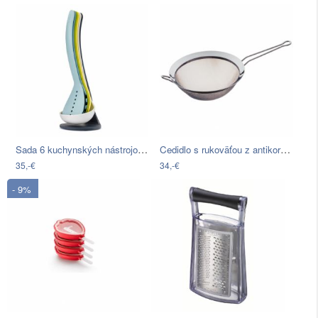
Sada 6 kuchynských nástrojov Joseph…
Cedidlo s rukoväťou z antikoro ocele…
35,-€
34,-€
- 9%