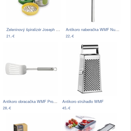
Zeleninový špiralizér Joseph Joseph…
Antikoro naberačka WMF Nuova
21,-€
22,-€
Antikoro obracačka WMF Profi Plus
Antikoro strúhadlo WMF
28,-€
45,-€