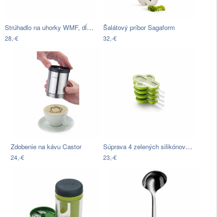
Strúhadlo na uhorky WMF, dĺžka 30 cm
Šalátový príbor Sagaform
28,-€
32,-€
Súprava 4 zelených silikónových foriem…
Zdobenie na kávu Castor
24,-€
23,-€