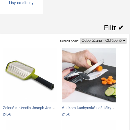
Lisy na citrusy
Filtr ✔︎
Seřadit podle:
Zelené strúhadlo Joseph Joseph Twist…
Antikoro kuchynské nožničky InnovaGoods
24,-€
21,-€