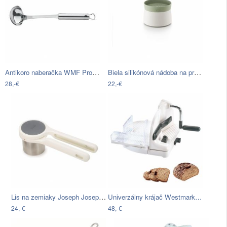
Antikoro naberačka WMF Profi Plus V
Biela silikónová nádoba na prípravu…
28,-€
22,-€
Lis na zemiaky Joseph Joseph Heli×
Univerzálny krájač Westmark…
24,-€
48,-€