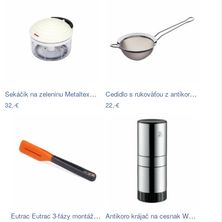
Sekáčik na zeleninu Metaltex Roto-Mac,…
Cedidlo s rukoväťou z antikoro ocele…
32,-€
22,-€
Eutrac Eutrac 3-fázy montážna koľajnica…
Antikoro krájač na cesnak WMF…