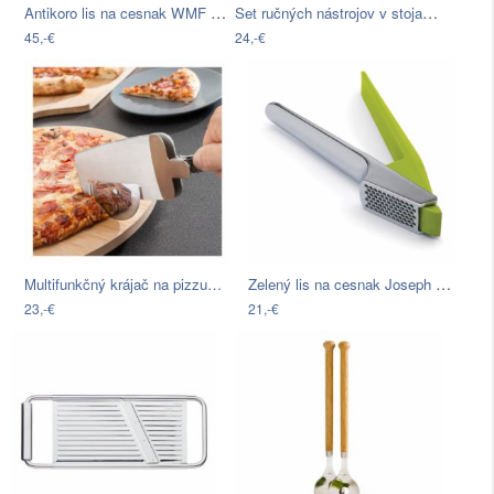
Antikoro lis na cesnak WMF Cromargan®…
Set ručných nástrojov v stojane Premier…
45,-€
24,-€
Zelený lis na cesnak Joseph Joseph Easy…
Multifunkčný krájač na pizzu…
23,-€
21,-€