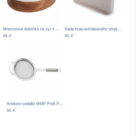
Mramorová doštička na syr s úložným…
Sada tmavostrieborného stojana so 4…
58,-€
85,-€
Antikoro cedidlo WMF Profi Plus, ⌀ 20 cm
56,-€