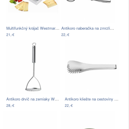
Multifunkčný krájač Westmark Fromarex
Antikoro naberačka na zmrzlinu…
21,-€
22,-€
Antikoro drvič na zemiaky WMF Profi Plus
Antikoro kliešte na cestoviny WMF Nuova
28,-€
22,-€