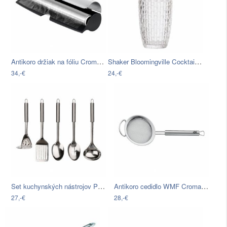
Antikoro držiak na fóliu Cromargan® WMF…
Shaker Bloomingville Cocktail Shaker
34,-€
24,-€
Set kuchynských nástrojov Premier…
Antikoro cedidlo WMF Cromargan® Profi…
27,-€
28,-€