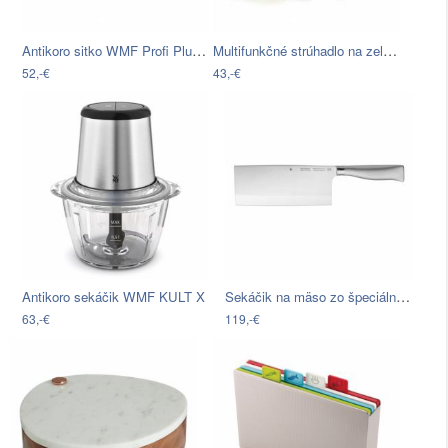
Antikoro sitko WMF Profi Plus, ⌀ 16 cm
Multifunkčné strúhadlo na zeleninu…
52,-€
43,-€
Sekáčik na mäso zo špeciálne kovanej…
Antikoro sekáčik WMF KULT X
63,-€
119,-€