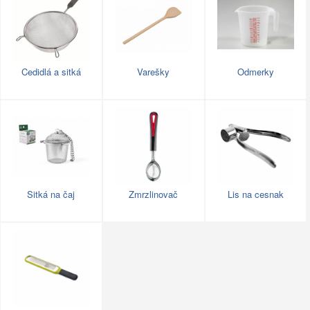
Cedidlá a sitká
Varešky
Odmerky
Sitká na čaj
Zmrzlinovač
Lis na cesnak