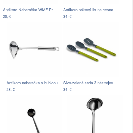
Antikoro Naberačka WMF Profi Plus aj
Antikoro pákový lis na cesnak WMF Profi…
28,-€
34,-€
Antikoro naberačka s hubicou WMF Profi…
Sivo-zelená sada 3 nástrojov Joseph…
28,-€
34,-€