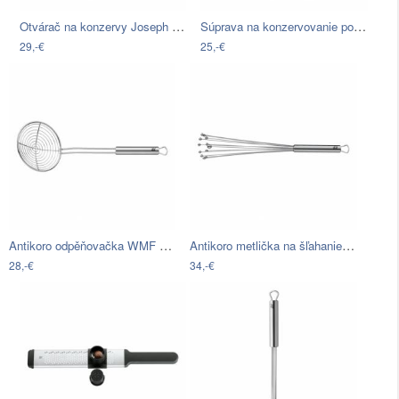
Otvárač na konzervy Joseph Joseph Can
Súprava na konzervovanie potravín Lékué…
29,-€
25,-€
Antikoro odpěňovačka WMF Profi Plus IV
Antikoro metlička na šľahanie WMF…
28,-€
34,-€