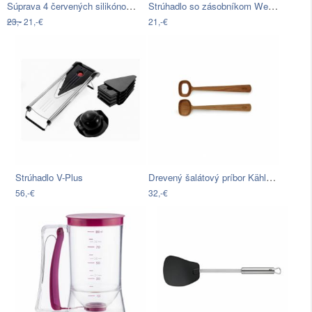
Súprava 4 červených silikónových foriem…
Strúhadlo so zásobníkom Westmark…
23,-
21,-€
21,-€
Drevený šalátový príbor Kähler Design…
Strúhadlo V-Plus
56,-€
32,-€