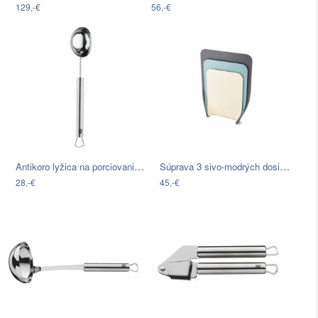
129,-€
56,-€
Antikoro lyžica na porciovanie zmrzliny…
Súprava 3 sivo-modrých dosiek Joseph…
28,-€
45,-€