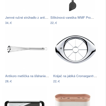
Jemné ručné strúhadlo z antikoro ocele…
Silikónová vareška WMF Profi Plus
34,-€
22,-€
Antikoro metlička na šľahanie WMF…
Krájač na jablká Cromargan® WMF Gourmet…
28,-€
22,-€