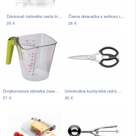
Dávkovač tortového cesta InnovaGoods
Čierna obracačka s antikoro rukoväťou…
29,-€
28,-€
Dvojkomorová odmerka Joseph Joseph 2…
Univerzálne kuchynské nožnice WMF
27,-€
28,-€