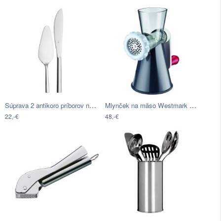
Súprava 2 antikoro príborov na tortu…
Mlynček na mäso Westmark Frecher Fritz
22,-€
48,-€