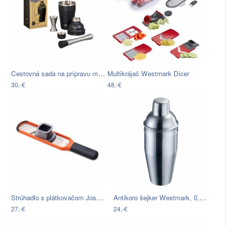
Cestovná sada na prípravu miešaných…
Multikrájač Westmark Dicer
30,-€
48,-€
Strúhadlo s plátkovačom Joseph Joseph…
Antikoro šejker Westmark, 0,75 l
27,-€
24,-€