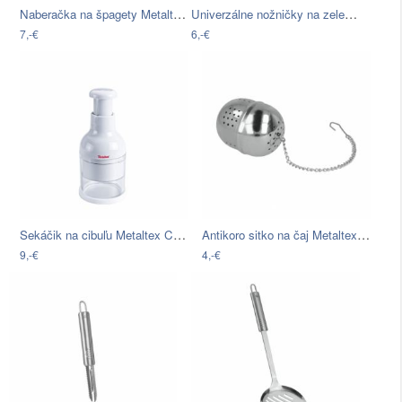
Naberačka na špagety Metaltex, dĺžka 31…
Univerzálne nožničky na zeleninu či…
7,-€
6,-€
Sekáčik na cibuľu Metaltex Chop, dĺžka…
Antikoro sitko na čaj Metaltex Tea
9,-€
4,-€