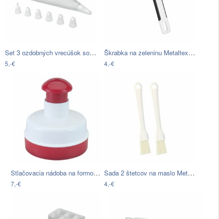
Set 3 ozdobných vrecúšok so 7…
Škrabka na zeleninu Metaltex Vegetable,
5,-€
4,-€
Stlačovacia nádoba na formovanie mäsa…
Sada 2 štetcov na maslo Metaltex Brush
7,-€
4,-€