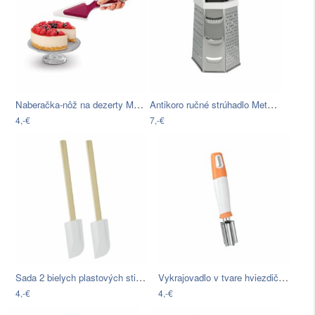
Naberačka-nôž na dezerty Metaltex
Antikoro ručné strúhadlo Metaltex…
4,-€
7,-€
Sada 2 bielych plastových stierok s…
Vykrajovadlo v tvare hviezdičky…
4,-€
4,-€