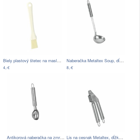
Biely plastový štetec na maslo Metaltex…
Naberačka Metaltex Soup, dĺžka 31 cm
4,-€
8,-€
Antikorová naberačka na zmrzlinu…
Lis na cesnak Metaltex, dĺžka 18 cm