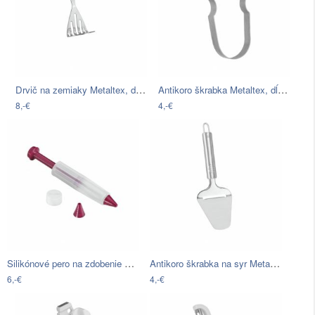
Drvič na zemiaky Metaltex, dĺžka 26 cm
Antikoro škrabka Metaltex, dĺžka 11 cm
8,-€
4,-€
Silikónové pero na zdobenie Metaltex,…
Antikoro škrabka na syr Metaltex, dĺžka…
6,-€
4,-€