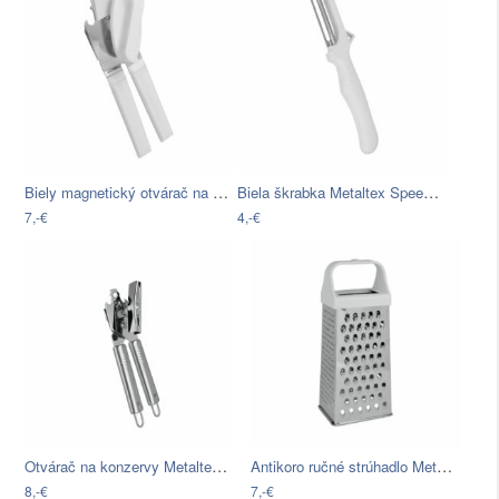
Biely magnetický otvárač na konzervy…
Biela škrabka Metaltex Speedy, dĺžka 18…
7,-€
4,-€
Otvárač na konzervy Metaltex, dĺžka 20…
Antikoro ručné strúhadlo Metaltex, 23 cm
8,-€
7,-€