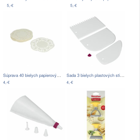
5,-€
5,-€
Súprava 40 bielych papierových…
Sada 3 bielych plastových stierok…
4,-€
4,-€