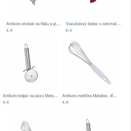
Antikoro otvárak na fľašu a plechovky…
Viacúčelový štetec s odnímateľnou…
4,-€
6,-€
Antikoro krájač na pizzu Metaltex Pizza…
Antikoro metlička Metaltex, dĺžka 30 cm
4,-€
4,-€