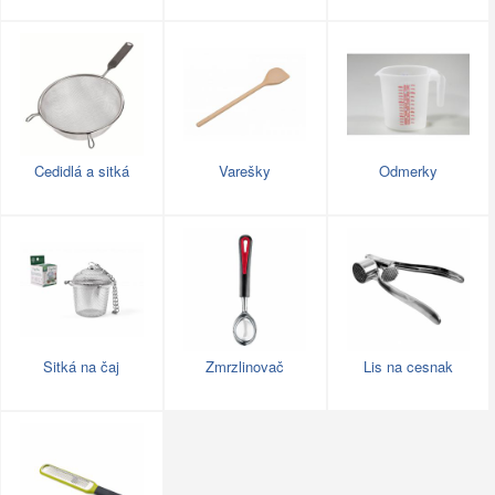
Cedidlá a sitká
Varešky
Odmerky
Sitká na čaj
Zmrzlinovač
Lis na cesnak