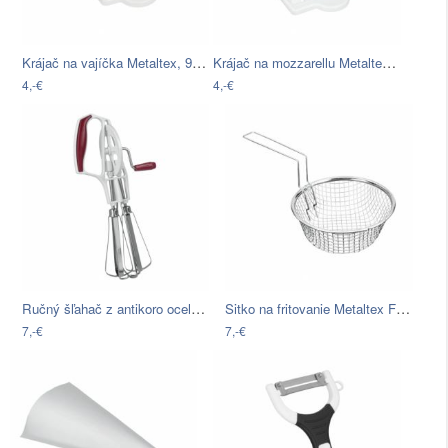
Krájač na vajíčka Metaltex, 9 × 13 cm
Krájač na mozzarellu Metaltex Slicer
4,-€
4,-€
Ručný šľahač z antikoro ocele Metaltex…
Sitko na fritovanie Metaltex Fries, ⌀…
7,-€
7,-€