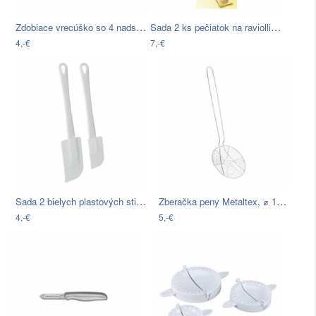
Zdobiace vrecúško so 4 nadstavcami…
Sada 2 ks pečiatok na raviolli Metaltex…
4,-€
7,-€
Sada 2 bielych plastových stierok…
Zberačka peny Metaltex, ⌀ 14 cm
4,-€
5,-€