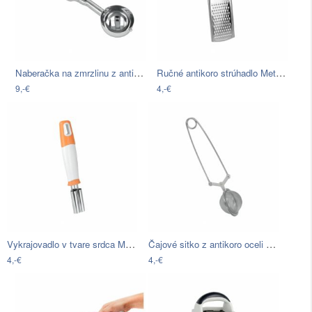
Naberačka na zmrzlinu z antikoro ocele…
Ručné antikoro strúhadlo Metaltex Mini,…
9,-€
4,-€
Vykrajovadlo v tvare srdca Metaltex…
Čajové sitko z antikoro oceli Metaltex…
4,-€
4,-€