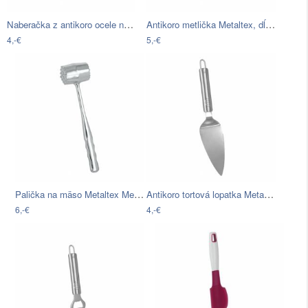
Naberačka z antikoro ocele na cestoviny…
Antikoro metlička Metaltex, dĺžka 28 cm
4,-€
5,-€
Palička na mäso Metaltex Meater, dĺžka…
Antikoro tortová lopatka Metaltex,…
6,-€
4,-€