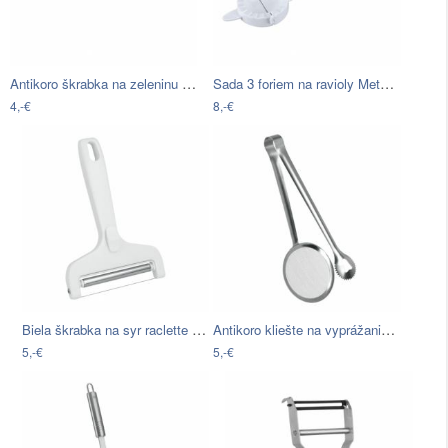
Antikoro škrabka na zeleninu Metaltex…
Sada 3 foriem na ravioly Metaltex
4,-€
8,-€
Biela škrabka na syr raclette Metaltex
Antikoro kliešte na vyprážanie Metaltex…
5,-€
5,-€