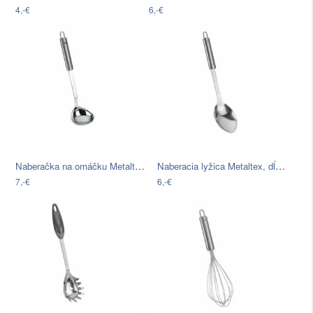
4,-€
6,-€
Naberačka na omáčku Metaltex Sauce,…
Naberacia lyžica Metaltex, dĺžka 32 cm
7,-€
6,-€