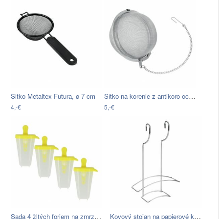
Sitko na korenie z antikoro oceli…
Sitko Metaltex Futura, ø 7 cm
4,-€
5,-€
Sada 4 žltých foriem na zmrzlinu…
Kovový stojan na papierové kovové…