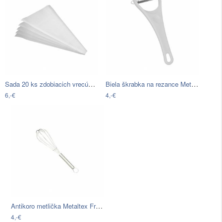
Sada 20 ks zdobiacich vrecúšok Metaltex…
Biela škrabka na rezance Metaltex…
6,-€
4,-€
Antikoro metlička Metaltex French,…
4,-€