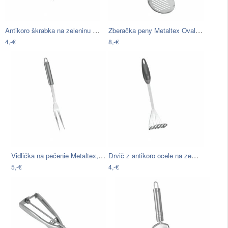
Antikoro škrabka na zeleninu Metaltex…
Zberačka peny Metaltex Oval, dĺžka 33 cm
4,-€
8,-€
Vidlička na pečenie Metaltex, dĺžka 32…
Drvič z antikoro ocele na zemiaky…
5,-€
4,-€