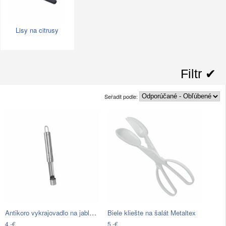
Lisy na citrusy
Filtr ✔︎
Seřadit podle:
Antikoro vykrajovadlo na jablká…
Biele kliešte na šalát Metaltex
4,-€
5,-€