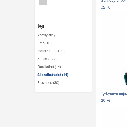
Šalátový príbo
32,-€
Štýl
Všetky štýly
Etno (10)
Industriálné (103)
Klasické (33)
Rustikálné (14)
Skandinávské (14)
Provence (30)
Tyrkysové čajo
20,-€