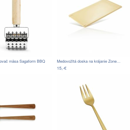
čovač mäsa Sagaform BBQ
Medovožltá doska na krájanie Zone…
15,-€