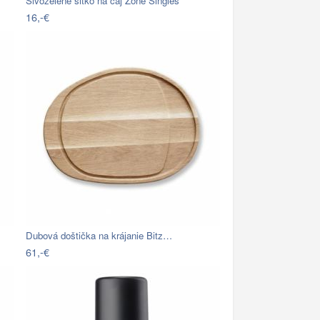
Sivozelené sitko na čaj Zone Singles
16,-€
Dubová doštička na krájanie Bitz…
61,-€