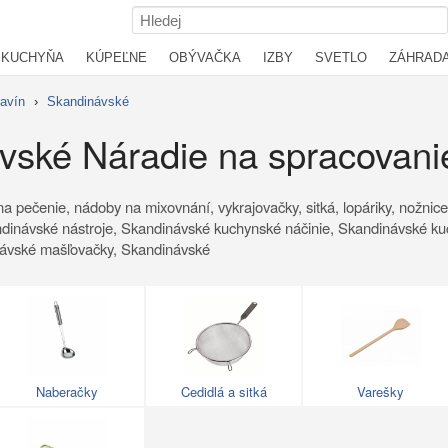
KUCHYŇA
KÚPEĽNE
OBÝVAČKA
IZBY
SVETLO
ZÁHRAD
ravín
›
Skandinávské
vské Náradie na spracovanie
pečenie, nádoby na mixovnání, vykrajovačky, sitká, lopáriky, nožnice, 
dinávské nástroje, Skandinávské kuchynské náčinie, Skandinávské ku
návské mašľovačky, Skandinávské
Naberačky
Cedidlá a sitká
Varešky