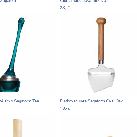
r Sagaform
Čierna naberačka Bitz Noir
23,-€
vé sitko Sagaform Tea…
Plátkovač syra Sagaform Oval Oak
18,-€