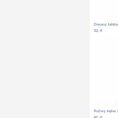
Drevený šaláto
32,-€
Ružový šejker 
42,-€