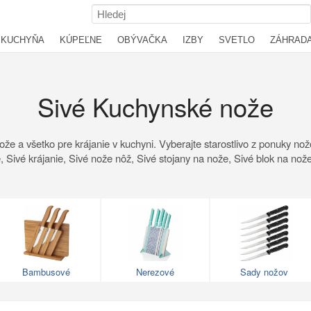
KUCHYŇA
KÚPEĽNE
OBÝVAČKA
IZBY
SVETLO
ZÁHRAD
Sivé Kuchynské nože
e a všetko pre krájanie v kuchyni. Vyberajte starostlivo z ponuky nož
, Sivé krájanie, Sivé nože nôž, Sivé stojany na nože, Sivé blok na no
Bambusové
Nerezové
Sady nožov