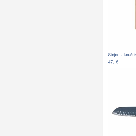
Stojan z kauču
47,-€