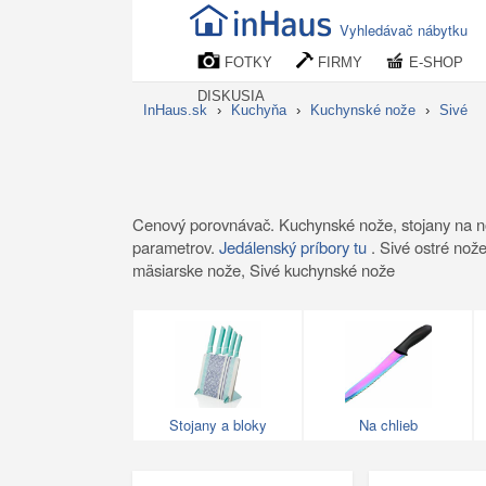
Vyhledávač nábytku
FOTKY
FIRMY
E-SHOP
DISKUSIA
InHaus.sk
›
Kuchyňa
›
Kuchynské nože
›
Sivé
Cenový porovnávač. Kuchynské nože, stojany na nož
parametrov.
Jedálenský príbory tu
. Sivé ostré nože
mäsiarske nože, Sivé kuchynské nože
Stojany a bloky
Na chlieb