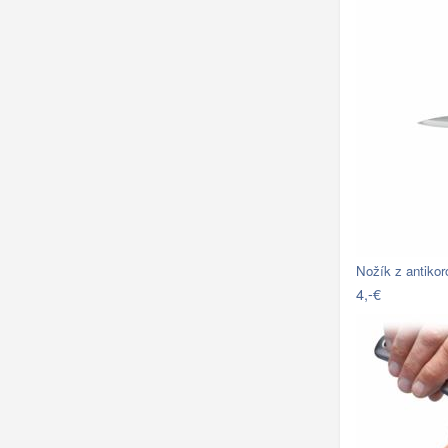
Nožík z antikor
4,-€