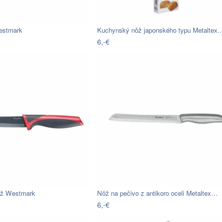
estmark
Kuchynský nôž japonského typu Metaltex
6,-€
ôž Westmark
Nôž na pečivo z antikoro oceli Metaltex…
6,-€