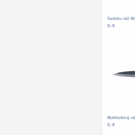
Santoku nôž W
9,-€
Multifunkčný n
5,-€