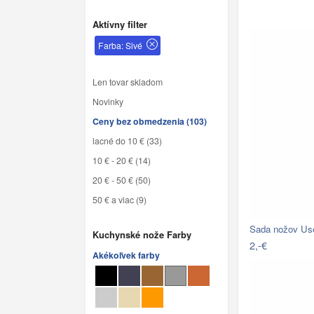
Aktívny filter
Farba: Sivé
Len tovar skladom
Novinky
Ceny bez obmedzenia (103)
lacné do 10 € (33)
10 € - 20 € (14)
20 € - 50 € (50)
50 € a viac (9)
Sada nožov Use
Kuchynské nože Farby
2,-€
Akékoľvek farby