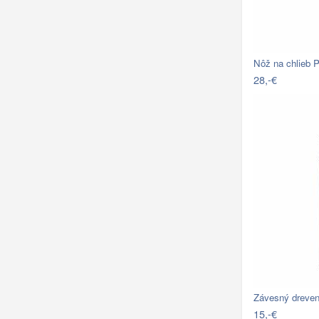
Nôž na chlieb P
28,-€
Závesný dreven
15,-€