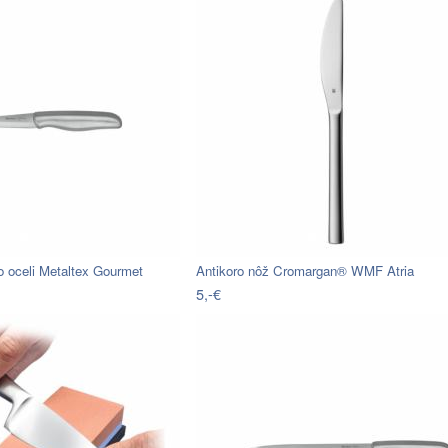
o oceli Metaltex Gourmet
Antikoro nôž Cromargan® WMF Atria
5,-€