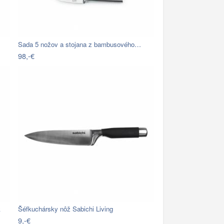
Sada 5 nožov a stojana z bambusového…
98,-€
k
Šéfkuchársky nôž Sabichi Living
9,-€