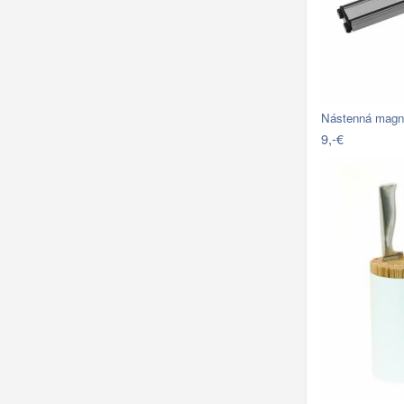
Nástenná magne
9,-€