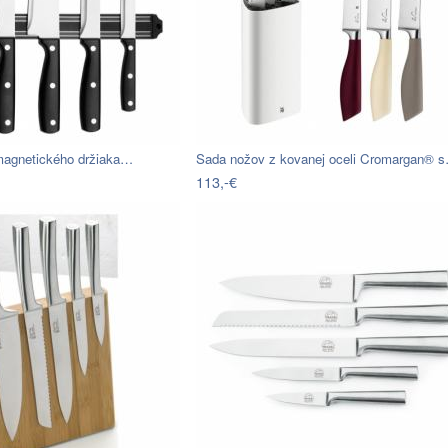
magnetického držiaka…
Sada nožov z kovanej oceli Cromargan® 
113,-€