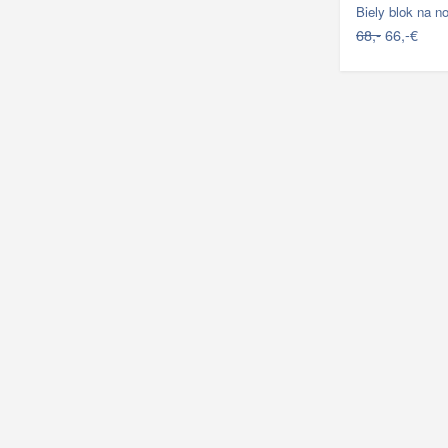
Biely blok na 
68,-
66,-€