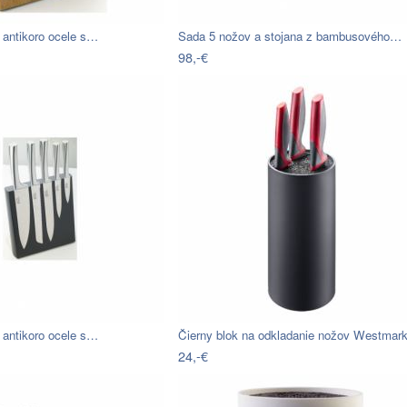
 antikoro ocele s…
Sada 5 nožov a stojana z bambusového…
98,-€
 antikoro ocele s…
Čierny blok na odkladanie nožov Westmar
24,-€