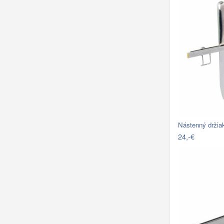
Nástenný drži
24,-€