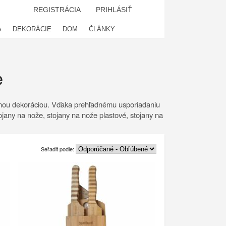
REGISTRÁCIA
PRIHLÁSIŤ
A
DEKORÁCIE
DOM
ČLÁNKY
e
eknou dekoráciou. Vďaka prehľadnému usporiadaniu
tojany na nože, stojany na nože plastové, stojany na
Seřadit podle: