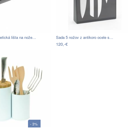
tická lišta na nože…
Sada 5 nožov z antikoro ocele s…
120,-€
- 3%