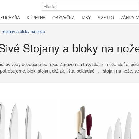
KUCHYŇA
KÚPEĽNE
OBÝVAČKA
IZBY
SVETLO
ZÁHRAD
Stojany a bloky na nože
Sivé Stojany a bloky na nož
a nožov vždy bezpečne po ruke. Zároveň sa taký stojan môže stať aj p
trebujeme. blok, stojan, držiak, lišta, odkladač,, , , stojan na nože, s