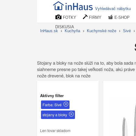
Vyhledávač nábytku
FOTKY
FIRMY
E-SHOP
DISKUSIA
InHaus.sk
›
Kuchyňa
›
Kuchynské nože
›
Sivé
›
Stojany a bloky na nože slúži na to, aby bola sad
siahneme presne po takej veľkosti noža, akú práve po
nože drevené, blok na nože
Aktívny filter
Farba: Sivé
stojany a bloky
Len tovar skladom