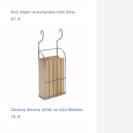
Sivý stojan na kuchynské nože Zone…
47,-€
k
Závesný drevený držiak na nože Metaltex
15,-€