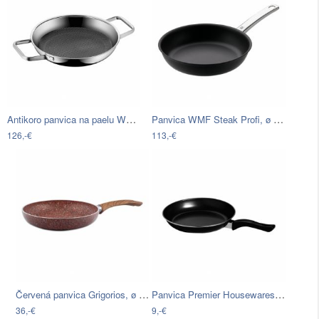
Antikoro panvica na paelu WMF Profi…
Panvica WMF Steak Profi, ø 24 cm
126,-€
113,-€
Červená panvica Grigorios, ø 24 cm
Panvica Premier Housewares Elite, ⌀ 26…
36,-€
9,-€