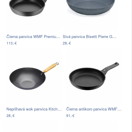
Čierna panvica WMF Premium, ⌀ 28 cm
Sivá panvica Bisetti Pierre Gourmet, ø…
113,-€
28,-€
Nepriľnavá wok panvica Kitchen Craft…
Čierna antikoro panvica WMF Permadur…
28,-€
91,-€