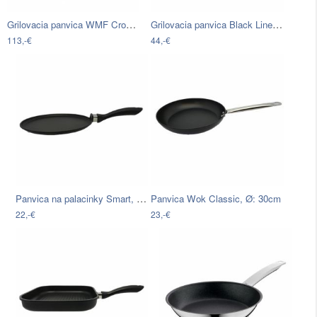
Grilovacia panvica WMF Cromargan®…
Grilovacia panvica Black Line, 28/28cm
113,-€
44,-€
Panvica na palacinky Smart, Ø: 28cm
Panvica Wok Classic, Ø: 30cm
22,-€
23,-€