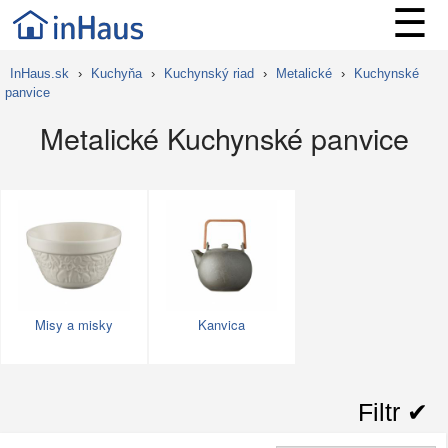
☰
InHaus.sk
›
Kuchyňa
›
Kuchynský riad
›
Metalické
›
Kuchynské
panvice
Metalické Kuchynské panvice
Misy a misky
Kanvica
Filtr ✔︎