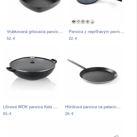
Vrúbkovaná grilovacia panvica z liateho…
Panvica z nepriľnavým povrchom Pfluon…
52,-€
22,-€
Litinová WOK panvica Kela Calido, ø 36…
Hliníková panvica na palacinky s…
93,-€
26,-€