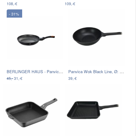
108,-€
109,-€
- 31%
BERLINGER HAUS - Panvica 28cm Granit…
Panvica Wok Black Line, Ø: 30cm
45,-
31,-€
39,-€