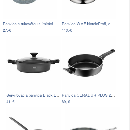
Panvica s rukoväťou s imitáciou dreva…
Panvica WMF NordicProfi, ø 28 cm
27,-€
113,-€
Servírovacia panvica Black Line, 4l
Panvica CERADUR PLUS 28 cm
41,-€
89,-€