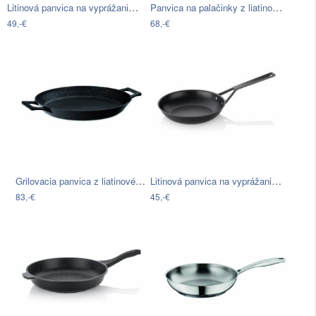
Litinová panvica na vyprážanie Kela…
Panvica na palačinky z liatinového…
49,-€
68,-€
Grilovacia panvica z liatinového…
Litinová panvica na vyprážanie Kela…
83,-€
45,-€