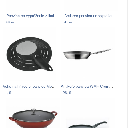
Panvica na vyprážanie z liatinového…
Antikoro panvica na vyprážanie Kela…
68,-€
45,-€
Veko na hrniec či panvicu Metaltex, ø…
Antikoro panvica WMF Cromargan® Gourmet…
11,-€
126,-€