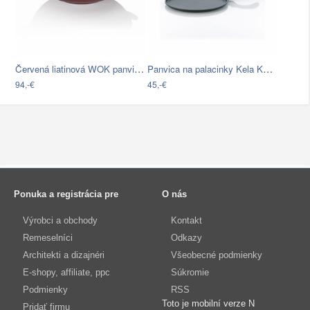
Červená liatinová WOK panvica Kela…
Panvica na palacinky Kela Kerros, ø 28…
94,-€
45,-€
Ponuka a registrácia pre
O nás
Výrobci a obchody
Kontakt
Remeselníci
Odkazy
Architekti a dizajnéri
Všeobecné podmienky
E-shopy, affiliate, ppc
Súkromie
Podmienky
RSS
Toto je mobilní verze N
Pridať firmu