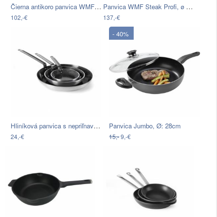
Čierna antikoro panvica WMF Permadur…
Panvica WMF Steak Profi, ø 28 cm
102,-€
137,-€
- 40%
Hliníková panvica s nepriľnavým…
Panvica Jumbo, Ø: 28cm
24,-€
15,-
9,-€