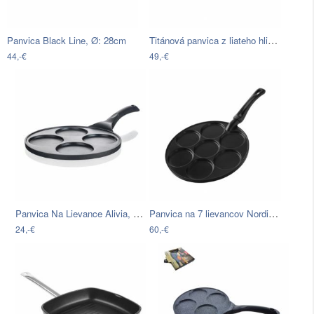
Titánová panvica z liateho hliníka s…
Panvica Black Line, Ø: 28cm
44,-€
49,-€
Panvica Na Lievance Alivia, Ø: 27cm
Panvica na 7 lievancov Nordic Ware…
24,-€
60,-€