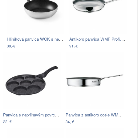
Hliníková panvica WOK s nepriľnavým…
Antikoro panvica WMF Profi, ⌀ 28 cm
39,-€
91,-€
Panvica s nepriľnavým povrchom Pfluon…
Panvica z antikoro ocele WMF Mini, ø 18…
22,-€
34,-€