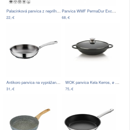
Palacinková panvica z nepriľnavého…
Panvica WMF PermaDur Excell, ⌀ 20 cm
22,-€
68,-€
Antikoro panvica na vyprážanie Kela…
WOK panvica Kela Kerros, ø 32 cm
31,-€
75,-€