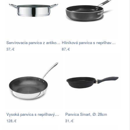
Servírovacia panvica z antikoro ocele…
Hliníková panvica s nepriľnavým…
37,-€
87,-€
Vysoká panvica s nepriľnavým povrchom…
Panvica Smart, Ø: 28cm
128,-€
31,-€