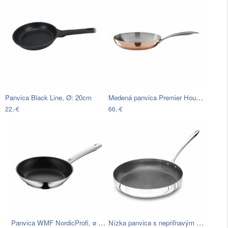
Medená panvica Premier Housewares…
Panvica Black Line, Ø: 20cm
22,-€
66,-€
Panvica WMF NordicProfi, ø 24 cm
Nízka panvica s nepriľnavým povrchom…