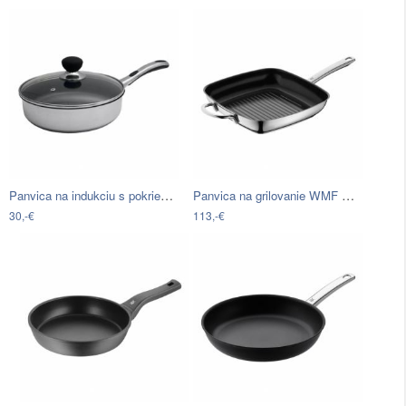
Panvica na indukciu s pokrievkou…
Panvica na grilovanie WMF CeraDur®, 28…
30,-€
113,-€