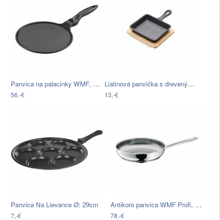
Panvica na palacinky WMF, ø 27 cm
Liatinová panvička s dreveným podnosom…
56,-€
13,-€
Antikoro panvica WMF Profi, ⌀ 24 cm
Panvica Na Lievance Ø: 29cm
7,-€
78,-€