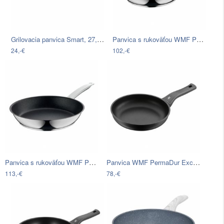
Grilovacia panvica Smart, 27,5/27,5cm
Panvica s rukoväťou WMF PermaDur Pro, ø…
24,-€
102,-€
Panvica s rukoväťou WMF PermaDur Pro, ø…
Panvica WMF PermaDur Excell Fry, ⌀ 24 cm
113,-€
78,-€