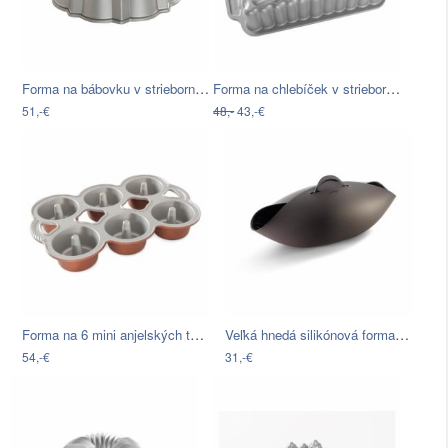
Forma na bábovku v striebornej farbe…
Forma na chlebíček v striebornej farbe…
51,-€
48,-
43,-€
Forma na 6 mini anjelských tortičiek v…
Veľká hnedá silikónová forma na chlieb…
54,-€
31,-€