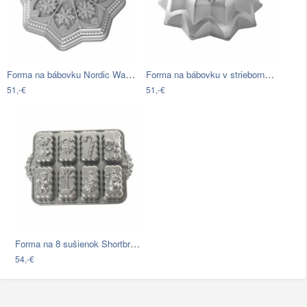
Forma na bábovku Nordic Ware Shortbread…
Forma na bábovku v striebornej farbe…
51,-€
51,-€
Forma na 8 sušienok Shortbread v…
54,-€