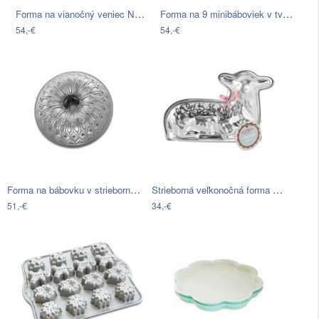
Forma na vianočný veniec Nordic Ware…
Forma na 9 minibáboviek v tvare vláčika…
54,-€
54,-€
Forma na bábovku v striebornej farbe…
Strieborná veľkonočná forma v tvare…
51,-€
34,-€