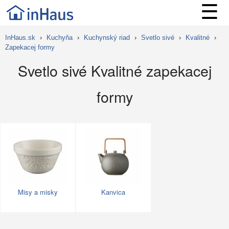
☰
InHaus.sk
›
Kuchyňa
›
Kuchynský riad
›
Svetlo sivé
›
Kvalitné
›
Zapekacej formy
Svetlo sivé Kvalitné zapekacej
formy
Misy a misky
Kanvica