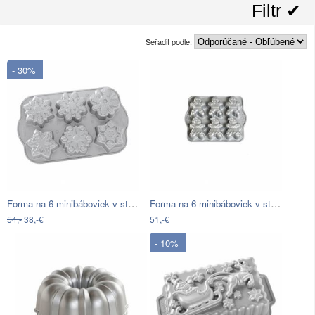
Filtr ✔︎
Seřadit podle:
- 30%
Forma na 6 minibáboviek v striebornej…
Forma na 6 minibáboviek v striebornej…
54,-
38,-€
51,-€
- 10%