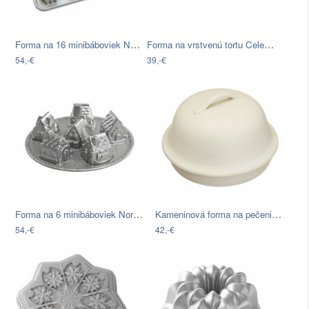
Forma na 16 minibáboviek Nordic Ware…
Forma na vrstvenú tortu Celebration, 2…
54,-€
39,-€
Forma na 6 minibáboviek Nordic Ware…
Kameninová forma na pečenie chleba…
54,-€
42,-€