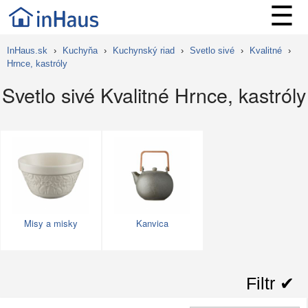
☰
InHaus.sk
›
Kuchyňa
›
Kuchynský riad
›
Svetlo sivé
›
Kvalitné
›
Hrnce, kastróly
Svetlo sivé Kvalitné Hrnce, kastróly
Misy a misky
Kanvica
Filtr ✔︎