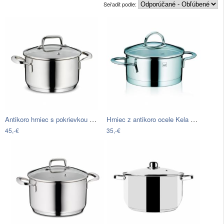
Seřadit podle:
Antikoro hrniec s pokrievkou Kela…
Hrniec z antikoro ocele Kela Cailin, ø…
45,-€
35,-€