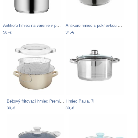
Antikoro hrniec na varenie v pare s…
Antikoro hrniec s pokrievkou WMF…
56,-€
34,-€
Béžový fritovací hrniec Premier…
Hrniec Paula, 7l
33,-€
39,-€