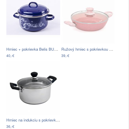
Hrniec + pokrievka Belis BUBBLE 24cm 5L…
Ružový hrniec s pokrievkou Bisetti…
40,-€
39,-€
Hrniec na indukciu s pokrievkou Sabichi…
36,-€