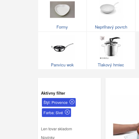
Formy
Nepriľnavý povrch
Panvicu wok
Tlakový hrniec
Aktívny filter
Štýl: Provence
Farba: Sivé
Len tovar skladom
Novinky