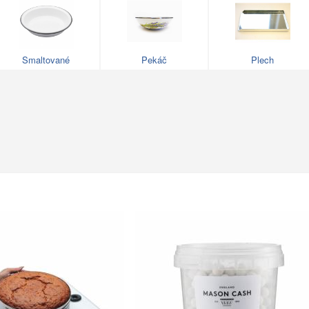
Smaltované
Pekáč
Plech