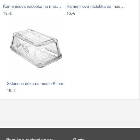
Kameninová nádobka na maslo s viečkom z…
Kameninová nádobka na maslo…
18,-€
16,-€
Sklenená dóza na maslo Kilner
16,-€
Ponuka a registrácia pre
O nás