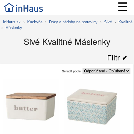
☰
InHaus.sk
›
Kuchyňa
›
Dózy a nádoby na potraviny
›
Sivé
›
Kvalitné
›
Máslenky
Sivé Kvalitné Máslenky
Filtr ✔︎
Seřadit podle: